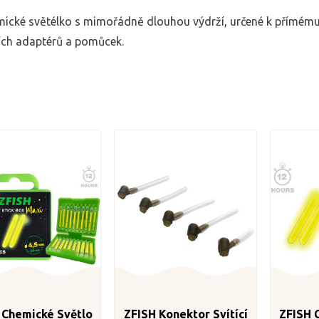
ické světélko s mimořádně dlouhou výdrží, určené k přímému 
ích adaptérů a pomůcek.
 Chemické Světlo
ZFISH Konektor Svítící
ZFISH 