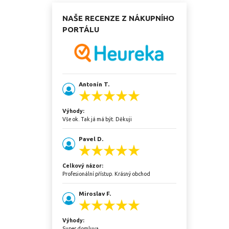
NAŠE RECENZE Z NÁKUPNÍHO
PORTÁLU
Antonín T.
Výhody:
Vše ok. Tak já má být. Děkuji
Pavel D.
Celkový názor:
Profesionální přístup. Krásný obchod
Miroslav F.
Výhody:
Super domluva