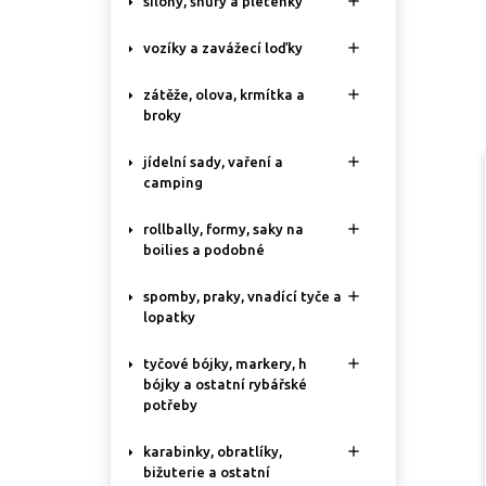

silony, šňůry a pletenky

vozíky a zavážecí loďky

zátěže, olova, krmítka a
broky

jídelní sady, vaření a
camping

rollbally, formy, saky na
boilies a podobné

spomby, praky, vnadící tyče a
lopatky

tyčové bójky, markery, h
bójky a ostatní rybářské
potřeby

karabinky, obratlíky,
bižuterie a ostatní