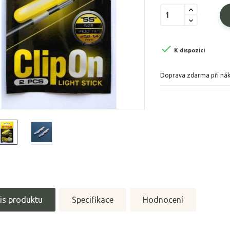

K dispozici
Doprava zdarma při ná
is produktu
Specifikace
Hodnocení