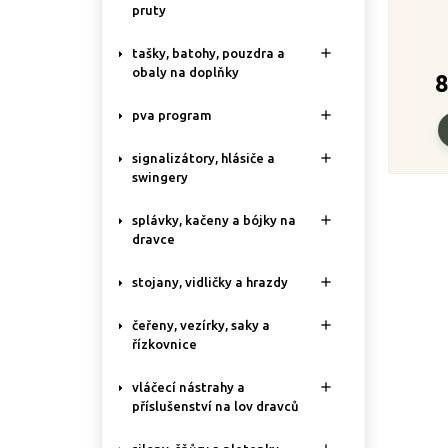
pruty

tašky, batohy, pouzdra a
obaly na doplňky
8

pva program

signalizátory, hlásiče a
swingery

splávky, kačeny a bójky na
dravce

stojany, vidličky a hrazdy

čeřeny, vezírky, saky a
řízkovnice

vláčecí nástrahy a
příslušenství na lov dravců