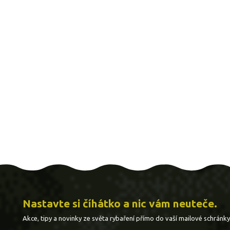
Nastavte si číhátko a nic vám neuteče.
Akce, tipy a novinky ze světa rybaření přímo do vaší mailové schránky