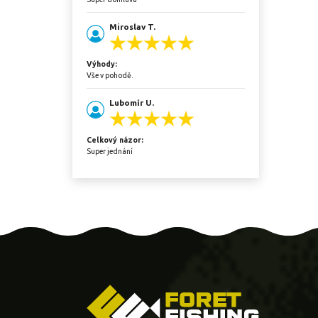
Miroslav T.
Výhody:
Vše v pohodě.
Lubomír U.
Celkový názor:
Super jednání