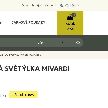
keyboard_arrow_down
O nás
Prodejna
Kontakt
Můj účet
0
Y
DÁRKOVÉ POUKAZY
Košík
0 Kč
search
emická světýlka Mivardi ClipOn S
Á SVĚTÝLKA MIVARDI
UŠETŘÍTE 10%
 DPH