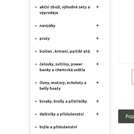

akční zboží, výhodné sety a
výprodeje

navijáky

pruty

boilies , krmení, partikl atd.

čelovky, svítilny, power
banky a chemická světla

čluny, motory, echoloty a
belly boaty

bivaky, brolly a přístřešky

deštníky a příslušenství
Pop
brýle a příslušenství