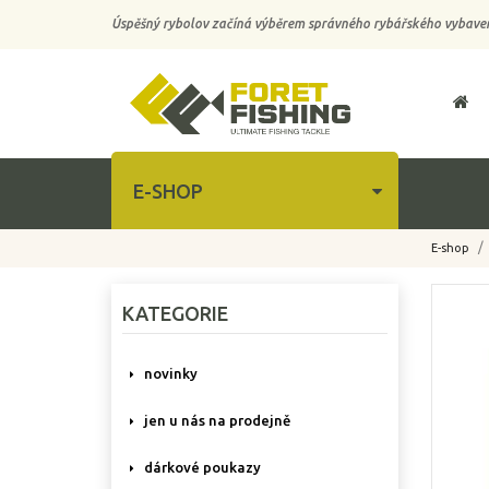
Úspěšný rybolov začíná výběrem správného rybářského vybaven
E-SHOP
E-shop
-10%
KATEGORIE
novinky
jen u nás na prodejně
dárkové poukazy