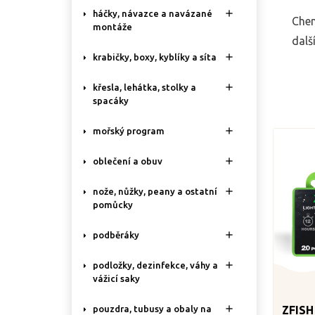

háčky, návazce a navázané
Chem
montáže
dalš

krabičky, boxy, kyblíky a síta

křesla, lehátka, stolky a
spacáky

mořský program

oblečení a obuv

nože, nůžky, peany a ostatní
pomůcky

podběráky

podložky, dezinfekce, váhy a
vážicí saky

ZFISH
pouzdra, tubusy a obaly na