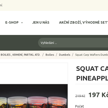
í.
E-SHOP
JEN U NÁS
AKČNÍ ZBOŽÍ, VÝHODNÉ SET
BOILIES , KRMENÍ, PARTIKL ATD.
Boilies
Dumbels
Squat Carp Wafters Dumb
SQUAT C
PINEAPP
197 K
219 Kč
Počet