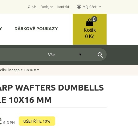
keyboard_arrow_down
O nás
Prodejna
Kontakt
Můj účet
0
Y
DÁRKOVÉ POUKAZY
Košík
0 Kč
search
ells Pineapple 10x16 mm
ARP WAFTERS DUMBELLS
LE 10X16 MM
č
UŠETŘÍTE 10%
S DPH