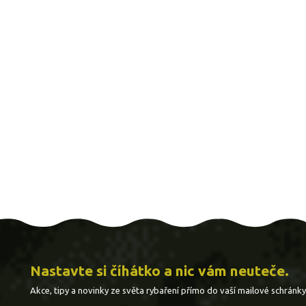
Nastavte si číhátko a nic vám neuteče.
Akce, tipy a novinky ze světa rybaření přímo do vaší mailové schránky