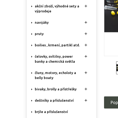

akční zboží, výhodné sety a
výprodeje

navijáky

pruty

boilies , krmení, partikl atd.

čelovky, svítilny, power
banky a chemická světla

čluny, motory, echoloty a
belly boaty

bivaky, brolly a přístřešky

deštníky a příslušenství
Pop
brýle a příslušenství