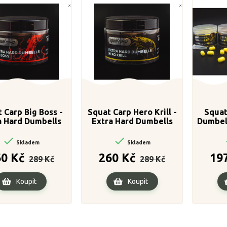
 Carp Big Boss -
Squat Carp Hero Krill -
Squat
a Hard Dumbells
Extra Hard Dumbells
Dumbel
30x25mm
30x25mm


Skladem
Skladem
Běžná
Cena
Běžná
Cena
60 Kč
260 Kč
19
289 Kč
289 Kč
cena
cena
Koupit
Koupit