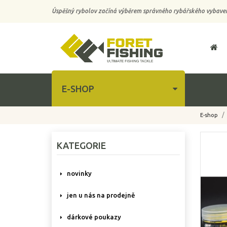
Úspěšný rybolov začíná výběrem správného rybářského vybaven
E-SHOP
E-shop
-10%
KATEGORIE
novinky
jen u nás na prodejně
dárkové poukazy