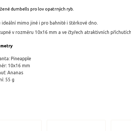
žené dumbells pro lov opatrných ryb.
 ideální mimo jiné i pro bahnité i štěrkové dno.
upné v rozměru 10x16 mm a ve čtyřech atraktivních příchutích
ametry
anta: Pineapple
měr: 10x16 mm
huť: Ananas
ní: 55 g