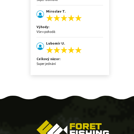
Miroslav T.
Výhody:
Vše v pohodě.
Lubomír U.
Celkový názor:
Super jednání