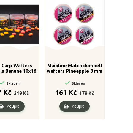
 Carp Wafters
Mainline Match dumbell
ls Banana 10x16
wafters Pineapple 8 mm
mm


Skladem
Skladem
Běžná
Cena
Běžná
Cena
7 Kč
161 Kč
219 Kč
179 Kč
cena
cena
Koupit
Koupit