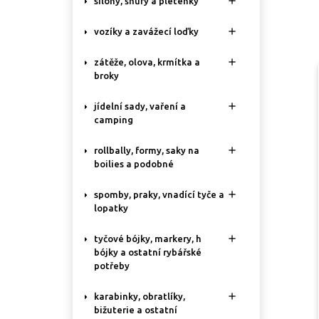

silony, šňůry a pletenky

vozíky a zavážecí loďky

zátěže, olova, krmítka a
broky

jídelní sady, vaření a
camping

rollbally, formy, saky na
boilies a podobné

spomby, praky, vnadící tyče a
lopatky

tyčové bójky, markery, h
bójky a ostatní rybářské
potřeby

karabinky, obratlíky,
bižuterie a ostatní