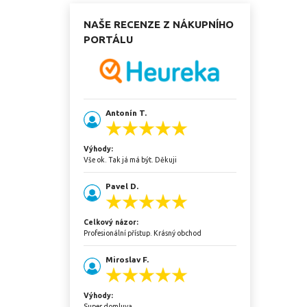
NAŠE RECENZE Z NÁKUPNÍHO
PORTÁLU
Antonín T.
Výhody:
Vše ok. Tak já má být. Děkuji
Pavel D.
Celkový názor:
Profesionální přístup. Krásný obchod
Miroslav F.
Výhody:
Super domluva