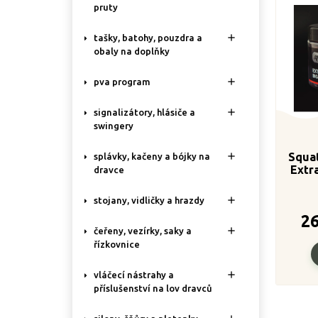
pruty

tašky, batohy, pouzdra a
obaly na doplňky

pva program

signalizátory, hlásiče a
swingery
Squat

splávky, kačeny a bójky na
Extr
dravce

stojany, vidličky a hrazdy
2

čeřeny, vezírky, saky a
řízkovnice

vláčecí nástrahy a
příslušenství na lov dravců