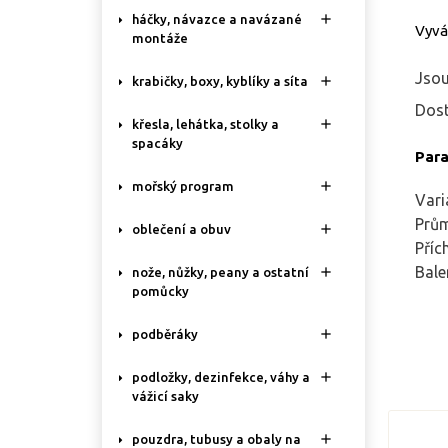

háčky, návazce a navázané
Vyvá
montáže
Jsou

krabičky, boxy, kyblíky a síta
Dost

křesla, lehátka, stolky a
spacáky
Par

mořský program
Vari
Prů

oblečení a obuv
Příc
Bale

nože, nůžky, peany a ostatní
pomůcky

podběráky

podložky, dezinfekce, váhy a
vážicí saky

pouzdra, tubusy a obaly na