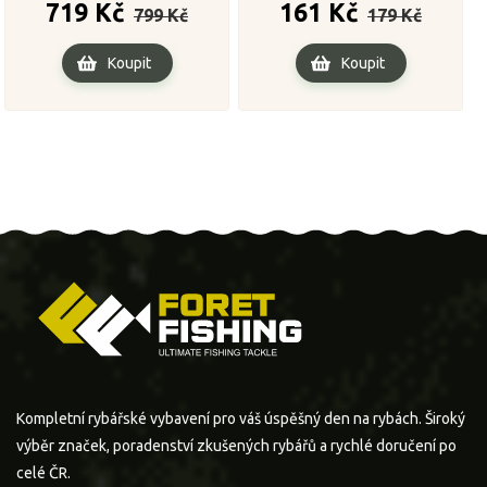
Běžná
Cena
Běžná
Cena
719 Kč
161 Kč
799 Kč
179 Kč
cena
cena
Koupit
Koupit
Kompletní rybářské vybavení pro váš úspěšný den na rybách. Široký
výběr značek, poradenství zkušených rybářů a rychlé doručení po
celé ČR.