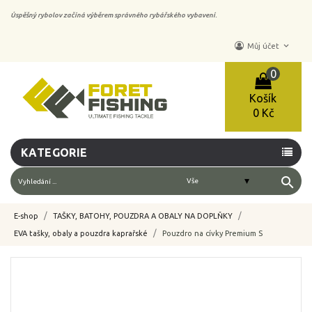
Úspěšný rybolov začíná výběrem správného rybářského vybavení.
keyboard_arrow_down
Můj účet
0
Košík
0 Kč
KATEGORIE
search
E-shop
TAŠKY, BATOHY, POUZDRA A OBALY NA DOPLŇKY
EVA tašky, obaly a pouzdra kaprařské
Pouzdro na cívky Premium S
-10%