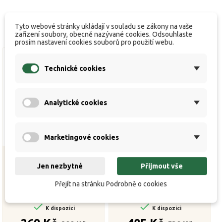
Tyto webové stránky ukládají v souladu se zákony na vaše
zařízení soubory, obecně nazývané cookies. Odsouhlaste
prosím nastavení cookies souborů pro použití webu.
Technické cookies
Analytické cookies
Marketingové cookies
Jen nezbytné
Přijmout vše
Nepromokavé pouzdro
ZFISH Aquacore Taška na
Přejít na stránku Podrobně o cookies
pro podběrák
Křeslo


K dispozici
K dispozici
Běžná
Cena
Běžná
Cena