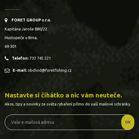
FORET GROUP s.r.o.
Kapitána Jaroše 880/22
Hustopeče u Brna,
69 301
Telefon:
733 745 221
E-mail:
obchod@foretfishing.cz
Nastavte si číhátko a nic vám neuteče.
Akce, tipy a novinky ze světa rybaření přímo do vaší mailové schránky.