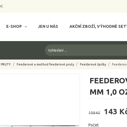
í.
E-SHOP
JEN U NÁS
AKČNÍ ZBOŽÍ, VÝHODNÉ SET
PRUTY
Feederové a method feederové pruty
Feederové špičky
Feederová
FEEDEROV
MM 1,0 O
143 K
159 Kč
Počet