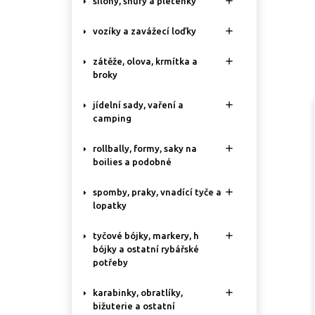

silony, šňůry a pletenky

vozíky a zavážecí loďky

zátěže, olova, krmítka a
broky

jídelní sady, vaření a
camping

rollbally, formy, saky na
boilies a podobné

spomby, praky, vnadící tyče a
lopatky

tyčové bójky, markery, h
bójky a ostatní rybářské
potřeby

karabinky, obratlíky,
bižuterie a ostatní