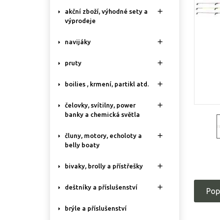

akční zboží, výhodné sety a
výprodeje

navijáky

pruty

boilies , krmení, partikl atd.

čelovky, svítilny, power
banky a chemická světla

čluny, motory, echoloty a
belly boaty

bivaky, brolly a přístřešky

deštníky a příslušenství
Pop
brýle a příslušenství