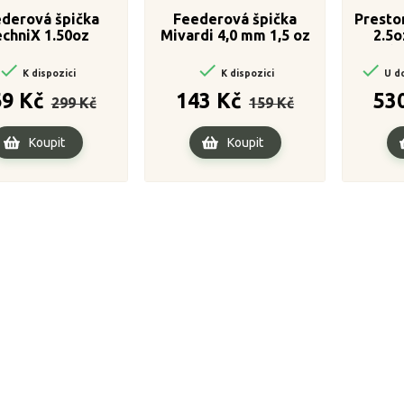
derová špička
Feederová špička
Presto
chniX 1.50oz
Mivardi 4,0 mm 1,5 oz
2.5o
náh



K dispozici
K dispozici
U do
Běžná
Cena
Běžná
Cena
69 Kč
143 Kč
53
299 Kč
159 Kč
cena
cena
Koupit
Koupit