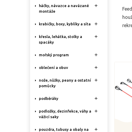

háčky, návazce a navázané
Feed
montáže
houž

krabičky, boxy, kyblíky a síta
rekr

křesla, lehátka, stolky a
spacáky

mořský program

oblečení a obuv

nože, nůžky, peany a ostatní
pomůcky

podběráky

podložky, dezinfekce, váhy a
vážicí saky

pouzdra, tubusy a obaly na