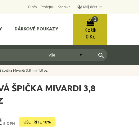
keyboard_arrow_down
O nás
Prodejna
Kontakt
Můj účet
0
Y
DÁRKOVÉ POUKAZY
Košík
0 Kč
search
 špička Mivardi 3,8 mm 1,0 oz
Á ŠPIČKA MIVARDI 3,8
Z
č
UŠETŘÍTE 10%
S DPH