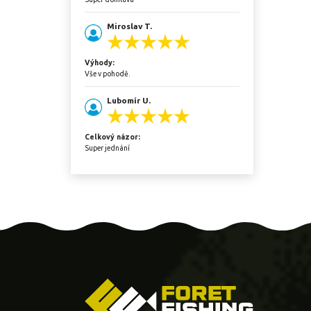
Miroslav T.
Výhody:
Vše v pohodě.
Lubomír U.
Celkový názor:
Super jednání