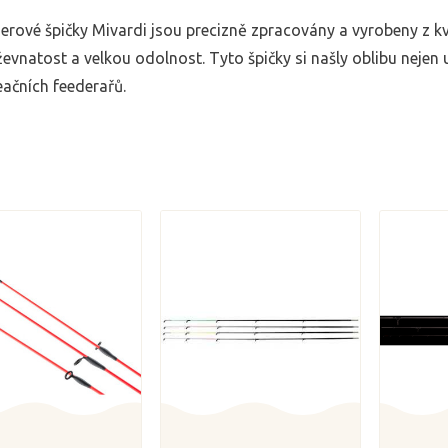
erové špičky Mivardi jsou precizně zpracovány a vyrobeny z kv
evnatost a velkou odolnost. Tyto špičky si našly oblibu nejen 
eačních feederařů.