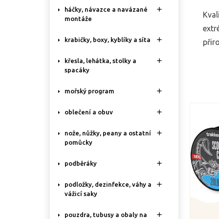

háčky, návazce a navázané
Kval
montáže
extr

krabičky, boxy, kyblíky a síta
přir

křesla, lehátka, stolky a
spacáky

mořský program

oblečení a obuv

nože, nůžky, peany a ostatní
pomůcky

podběráky

podložky, dezinfekce, váhy a
vážicí saky

pouzdra, tubusy a obaly na