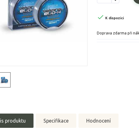

K dispozici
Doprava zdarma při ná
is produktu
Specifikace
Hodnocení