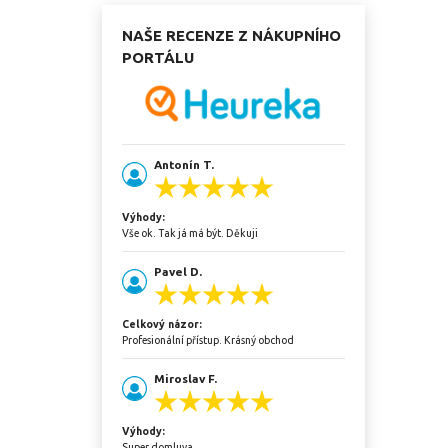
NAŠE RECENZE Z NÁKUPNÍHO
PORTÁLU
Antonín T.
Výhody:
Vše ok. Tak já má být. Děkuji
Pavel D.
Celkový názor:
Profesionální přístup. Krásný obchod
Miroslav F.
Výhody:
Super domluva