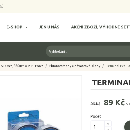
í.
E-SHOP
JEN U NÁS
AKČNÍ ZBOŽÍ, VÝHODNÉ SET
SILONY, ŠŇŮRY A PLETENKY
Fluorocarbony a návazcové silony
Terminal Evo - 
TERMINAL
89 Kč
99 Kč
S
Počet