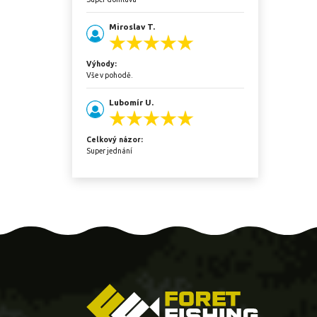
Miroslav T.
Výhody:
Vše v pohodě.
Lubomír U.
Celkový názor:
Super jednání