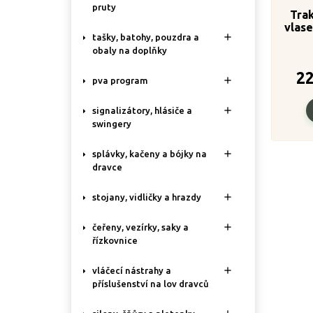
pruty
Tra
vlase

tašky, batohy, pouzdra a
obaly na doplňky
2

pva program

signalizátory, hlásiče a
swingery

splávky, kačeny a bójky na
dravce

stojany, vidličky a hrazdy

čeřeny, vezírky, saky a
řízkovnice

vláčecí nástrahy a
příslušenství na lov dravců