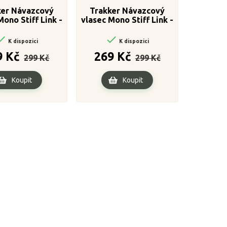
ker Návazcový
Trakker Návazcový
Mono Stiff Link -
vlasec Mono Stiff Link -
Clear 20m
Green 20m


K dispozici
K dispozici
Běžná
Cena
Běžná
Cena
9 Kč
269 Kč
299 Kč
299 Kč
cena
cena
Koupit
Koupit