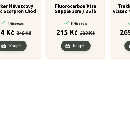
kker Návazcový
Fluorocarbon Xtra
Trak
c Scorpion Chod
Supple 20m / 25 lb
vlasec 
Link 20m


K dispozici
K dispozici
Běžná
Cena
Běžná
Cena
24 Kč
215 Kč
26
249 Kč
239 Kč
cena
cena
Koupit
Koupit