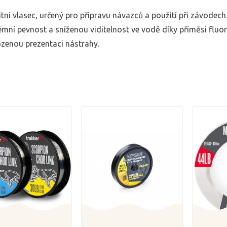
itní vlasec, určený pro přípravu návazců a použití při závodech.
émní pevnost a sníženou viditelnost ve vodě díky příměsi fl
ozenou prezentaci nástrahy.