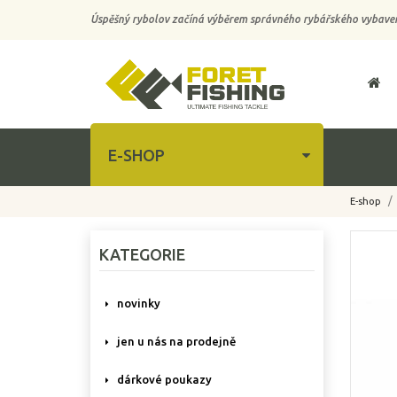
Úspěšný rybolov začíná výběrem správného rybářského vybaven
E-SHOP
E-shop
-10%
KATEGORIE
novinky
jen u nás na prodejně
dárkové poukazy