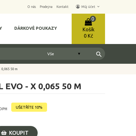
keyboard_arrow_down
O nás
Prodejna
Kontakt
Můj účet
0
Y
DÁRKOVÉ POUKAZY
Košík
0 Kč
search
X 0,065 50 m
 EVO - X 0,065 50 M
UŠETŘÍTE 10%
 DPH
KOUPIT