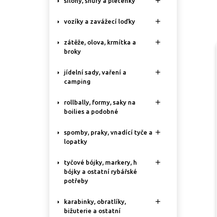

silony, šňůry a pletenky

vozíky a zavážecí loďky

zátěže, olova, krmítka a
broky

jídelní sady, vaření a
camping

rollbally, formy, saky na
boilies a podobné

spomby, praky, vnadící tyče a
lopatky

tyčové bójky, markery, h
bójky a ostatní rybářské
potřeby

karabinky, obratlíky,
bižuterie a ostatní