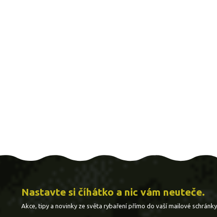
Nastavte si číhátko a nic vám neuteče.
Akce, tipy a novinky ze světa rybaření přímo do vaší mailové schránky