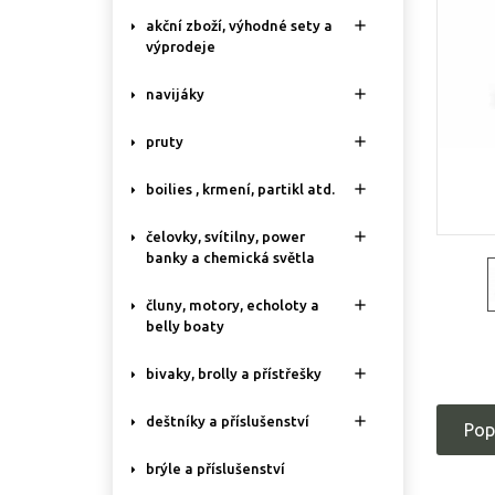

akční zboží, výhodné sety a
výprodeje

navijáky

pruty

boilies , krmení, partikl atd.

čelovky, svítilny, power
banky a chemická světla

čluny, motory, echoloty a
belly boaty

bivaky, brolly a přístřešky

deštníky a příslušenství
Pop
brýle a příslušenství