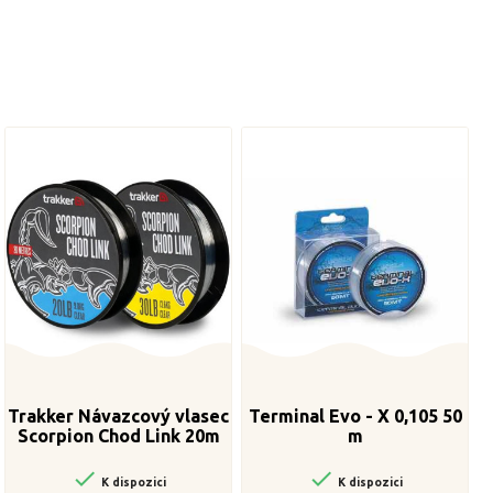
Trakker Návazcový vlasec
Terminal Evo - X 0,105 50
Scorpion Chod Link 20m
m


K dispozici
K dispozici