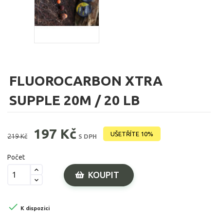
FLUOROCARBON XTRA
SUPPLE 20M / 20 LB
197 Kč
UŠETŘÍTE 10%
219 Kč
S DPH
Počet
KOUPIT

K dispozici