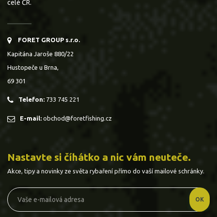
celé ČR.
FORET GROUP s.r.o.
Kapitána Jaroše 880/22
Hustopeče u Brna,
69 301
Telefon:
733 745 221
E-mail:
obchod@foretfishing.cz
Nastavte si číhátko a nic vám neuteče.
Akce, tipy a novinky ze světa rybaření přímo do vaší mailové schránky.