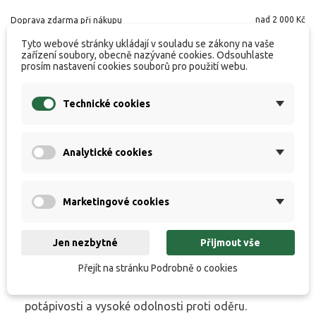
nad 2 000 Kč
Doprava zdarma při nákupu
Tyto webové stránky ukládají v souladu se zákony na vaše
zařízení soubory, obecně nazývané cookies. Odsouhlaste
prosím nastavení cookies souborů pro použití webu.
Popis produktu
Technické cookies
Specifikace
Analytické cookies
Hodnocení
Marketingové cookies
Měkký a poddajný návazcový fluorocarbon nejvyšší
Jen nezbytné
Přijmout vše
kvality. Garantuje 100% neviditelnost pod vodou a
zároveň velice přirozenou prezentaci nástrahy. To
Přejít na stránku Podrobně o cookies
vše při zachování minimální průtažnosti, rychlé
potápivosti a vysoké odolnosti proti oděru.