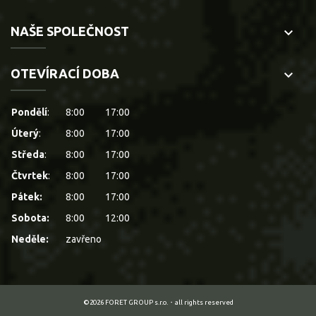
NAŠE SPOLEČNOST
keyboard_arrow_down
OTEVÍRACÍ DOBA
keyboard_arrow_down
Pondělí
:
8:00
17:00
Úterý
:
8:00
17:00
Středa
:
8:00
17:00
Čtvrtek
:
8:00
17:00
Pátek:
8:00
17:00
Sobota:
8:00
12:00
Neděle:
zavřeno
©2026 FORET GROUP s.r.o.・all rights reserved