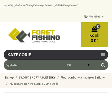
Úspěšný rybolov začíná výběrem správného rybářského vybavení.
keyboard_arrow_down
Můj účet
0
Košík
0 Kč
KATEGORIE
search
E-shop
SILONY, ŠŇŮRY A PLETENKY
Fluorocarbony a návazcové silony
Fluorocarbon Xtra Supple 20m / 20 lb
-10%