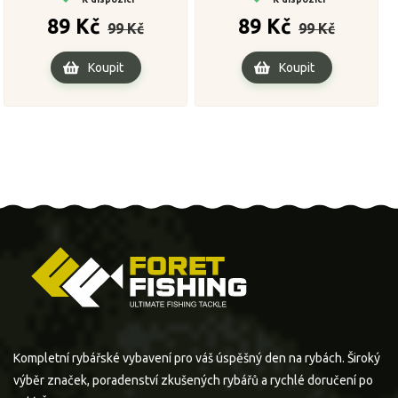
Běžná
Cena
Běžná
Cena
89 Kč
89 Kč
99 Kč
99 Kč
cena
cena
Koupit
Koupit
Kompletní rybářské vybavení pro váš úspěšný den na rybách. Široký
výběr značek, poradenství zkušených rybářů a rychlé doručení po