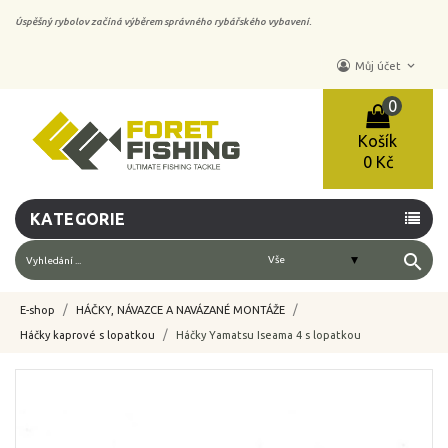
Úspěšný rybolov začíná výběrem správného rybářského vybavení.
keyboard_arrow_down
Můj účet
0
Košík
0 Kč
KATEGORIE
search
E-shop
HÁČKY, NÁVAZCE A NAVÁZANÉ MONTÁŽE
Háčky kaprové s lopatkou
Háčky Yamatsu Iseama 4 s lopatkou
-10%