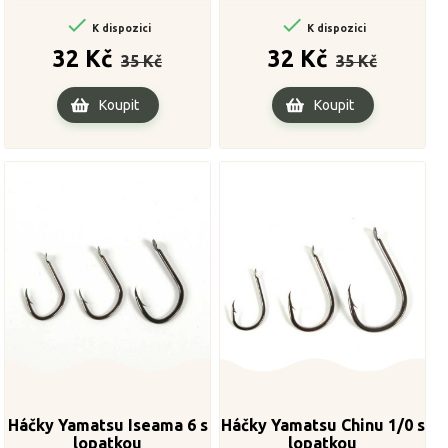


K dispozici
K dispozici
Běžná
Cena
Běžná
Cena
32 Kč
32 Kč
35 Kč
35 Kč
cena
cena
Koupit
Koupit
Háčky Yamatsu Iseama 6 s
Háčky Yamatsu Chinu 1/0 s
lopatkou
lopatkou