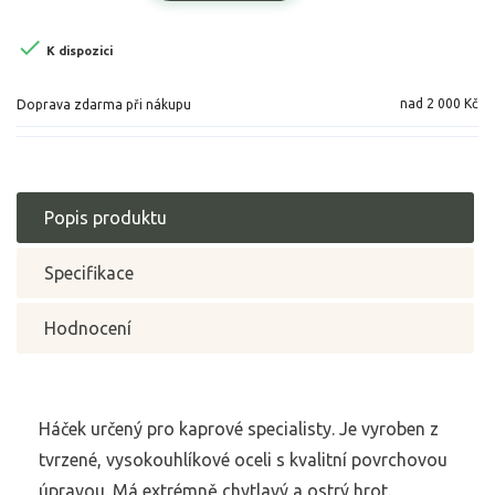

K dispozici
nad 2 000 Kč
Doprava zdarma při nákupu
Popis produktu
Specifikace
Hodnocení
Háček určený pro kaprové specialisty. Je vyroben z
tvrzené, vysokouhlíkové oceli s kvalitní povrchovou
úpravou. Má extrémně chytlavý a ostrý hrot.