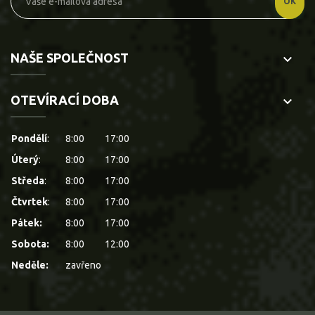
NAŠE SPOLEČNOST
keyboard_arrow_down
OTEVÍRACÍ DOBA
keyboard_arrow_down
Pondělí
:
8:00
17:00
Úterý
:
8:00
17:00
Středa
:
8:00
17:00
Čtvrtek
:
8:00
17:00
Pátek:
8:00
17:00
Sobota:
8:00
12:00
Neděle:
zavřeno