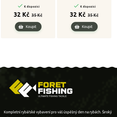


K dispozici
K dispozici
Běžná
Cena
Běžná
Cena
32 Kč
32 Kč
35 Kč
35 Kč
cena
cena
Koupit
Koupit
Kompletní rybářské vybavení pro váš úspěšný den na rybách. Široký