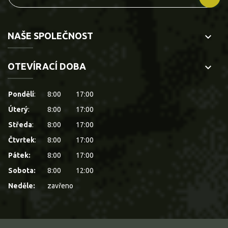
NAŠE SPOLEČNOST
keyboard_arrow_down
OTEVÍRACÍ DOBA
keyboard_arrow_down
Pondělí
:
8:00
17:00
Úterý
:
8:00
17:00
Středa
:
8:00
17:00
Čtvrtek
:
8:00
17:00
Pátek:
8:00
17:00
Sobota:
8:00
12:00
Neděle:
zavřeno