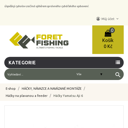
Úspěšný rybolov začíná výběrem správného rybářského vybavení.
keyboard_arrow_down
Můj účet
0
Košík
0 Kč
KATEGORIE
search
E-shop
HÁČKY, NÁVAZCE A NAVÁZANÉ MONTÁŽE
Háčky na plavanou a feeder
Háčky Yamatsu Aji 6
-10%