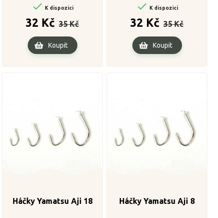


K dispozici
K dispozici
Běžná
Cena
Běžná
Cena
32 Kč
32 Kč
35 Kč
35 Kč
cena
cena
Koupit
Koupit
Háčky Yamatsu Aji 18
Háčky Yamatsu Aji 8