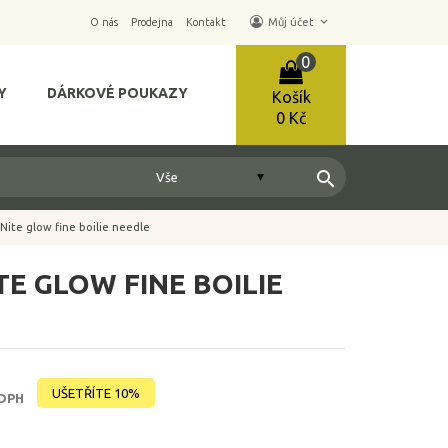
keyboard_arrow_down
O nás
Prodejna
Kontakt
Můj účet
0
Y
DÁRKOVÉ POUKAZY
Košík
0 Kč
search
Nite glow fine boilie needle
TE GLOW FINE BOILIE
UŠETŘÍTE 10%
 DPH