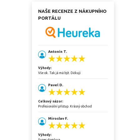
NAŠE RECENZE Z NÁKUPNÍHO
PORTÁLU
Antonín T.
Výhody:
Vše ok. Tak já má být. Děkuji
Pavel D.
Celkový názor:
Profesionální přístup. Krásný obchod
Miroslav F.
Výhody:
Super domluva