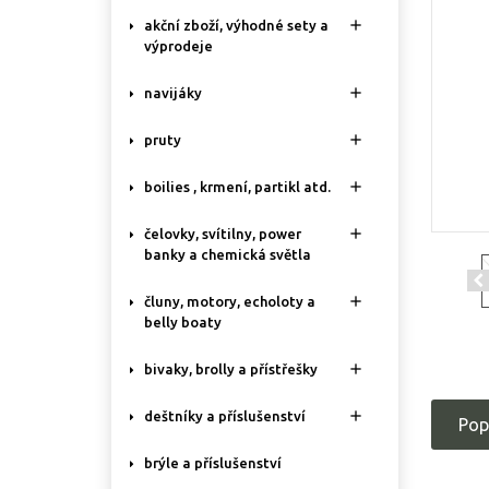

akční zboží, výhodné sety a
výprodeje

navijáky

pruty

boilies , krmení, partikl atd.

čelovky, svítilny, power
banky a chemická světla

čluny, motory, echoloty a
belly boaty

bivaky, brolly a přístřešky

deštníky a příslušenství
Pop
brýle a příslušenství