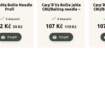
ehla Boilie Needle
Carp´R´Us Boilie jehla
Carp´R
Profi
CRU/Baiting needle –
CRU/Ba
Short spear needle –
Stick 


Blue
K dispozici
K dispozici
Běžná
Cena
Běžná
Cena
2 Kč
107 Kč
10
35 Kč
119 Kč
cena
cena
Koupit
Koupit