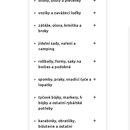

silony, šňůry a pletenky

vozíky a zavážecí loďky

zátěže, olova, krmítka a
broky

jídelní sady, vaření a
camping

rollbally, formy, saky na
boilies a podobné

spomby, praky, vnadící tyče a
lopatky

tyčové bójky, markery, h
bójky a ostatní rybářské
potřeby

karabinky, obratlíky,
bižuterie a ostatní