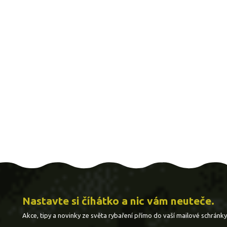
Nastavte si číhátko a nic vám neuteče.
Akce, tipy a novinky ze světa rybaření přímo do vaší mailové schránky