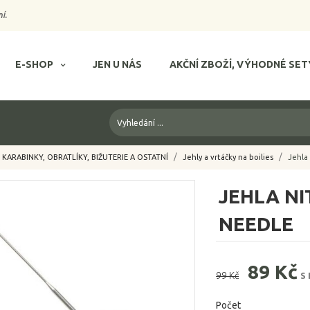
í.
E-SHOP
JEN U NÁS
AKČNÍ ZBOŽÍ, VÝHODNÉ SET
KARABINKY, OBRATLÍKY, BIŽUTERIE A OSTATNÍ
Jehly a vrtáčky na boilies
Jehla 
JEHLA NI
NEEDLE
89 Kč
99 Kč
S
Počet