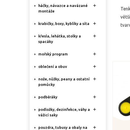

háčky, návazce a navázané
Tenk
montáže
větš

krabičky, boxy, kyblíky a síta
tvar

křesla, lehátka, stolky a
spacáky

mořský program

oblečení a obuv

nože, nůžky, peany a ostatní
pomůcky

podběráky

podložky, dezinfekce, váhy a
vážicí saky

pouzdra, tubusy a obaly na