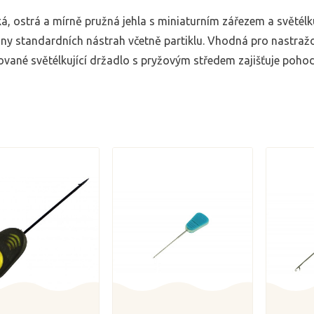
á, ostrá a mírně pružná jehla s miniaturním zářezem a světélku
iny standardních nástrah včetně partiklu. Vhodná pro nastražo
ované světélkující držadlo s pryžovým středem zajišťuje poho