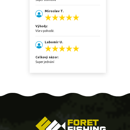
Miroslav T.
Výhody:
Vše v pohodě.
Lubomír U.
Celkový názor:
Super jednání