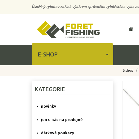
Úspěšný rybolov začíná výběrem správného rybářského vybaven
E-SHOP
E-shop
-10%
KATEGORIE
novinky
jen u nás na prodejně
dárkové poukazy