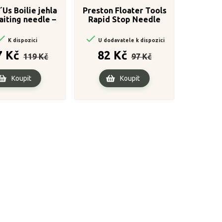
´Us Boilie jehla
Preston Floater Tools
iting needle –
Rapid Stop Needle
ratchet needle -

Green

K dispozici
U dodavatele k dispozici
Běžná
Cena
Běžná
Cena
7 Kč
82 Kč
119 Kč
97 Kč
cena
cena
Koupit
Koupit