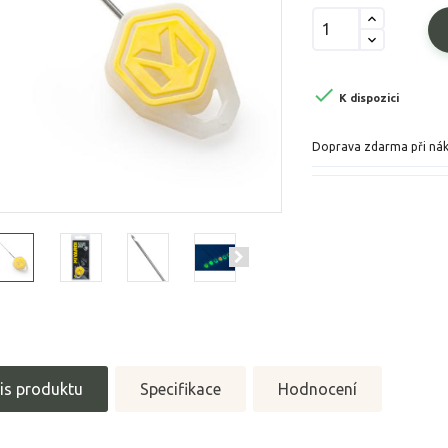

K dispozici
Doprava zdarma při ná
is produktu
Specifikace
Hodnocení