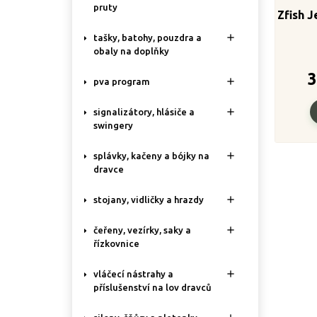
pruty
Zfish J

tašky, batohy, pouzdra a
obaly na doplňky
3

pva program

signalizátory, hlásiče a
swingery

splávky, kačeny a bójky na
dravce

stojany, vidličky a hrazdy

čeřeny, vezírky, saky a
řízkovnice

vláčecí nástrahy a
příslušenství na lov dravců