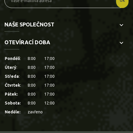
NAŠE SPOLEČNOST
keyboard_arrow_down
OTEVÍRACÍ DOBA
keyboard_arrow_down
Pondělí
:
8:00
17:00
Úterý
:
8:00
17:00
Středa
:
8:00
17:00
Čtvrtek
:
8:00
17:00
Pátek:
8:00
17:00
Sobota:
8:00
12:00
Neděle:
zavřeno