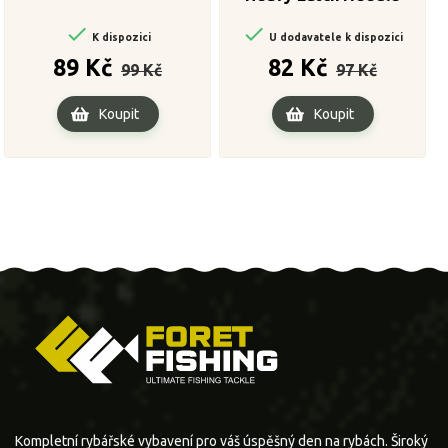


K dispozici
U dodavatele k dispozici
Běžná
Cena
Běžná
Cena
89 Kč
82 Kč
99 Kč
97 Kč
cena
cena
Koupit
Koupit
Kompletní rybářské vybavení pro váš úspěšný den na rybách. Široký