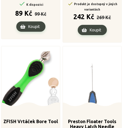


Produkt je dostupný v jiných
K dispozici
variantách
Běžná
Cena
89 Kč
99 Kč
Běžná
Cena
cena
242 Kč
269 Kč
cena
Koupit
Koupit
ZFISH Vrtáček Bore Tool
Preston Floater Tools
Heavy Latch Needle