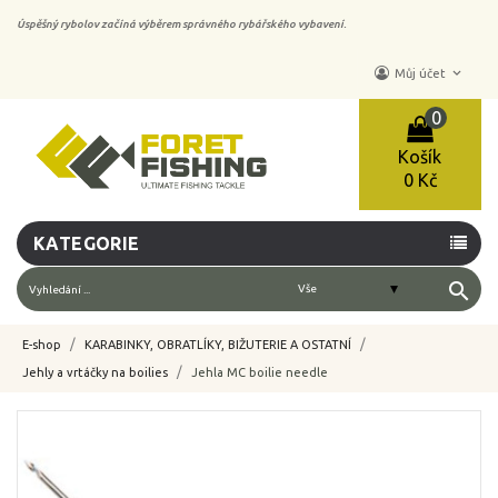
Úspěšný rybolov začíná výběrem správného rybářského vybavení.
keyboard_arrow_down
Můj účet
0
Košík
0 Kč
KATEGORIE
search
E-shop
KARABINKY, OBRATLÍKY, BIŽUTERIE A OSTATNÍ
Jehly a vrtáčky na boilies
Jehla MC boilie needle
-10%