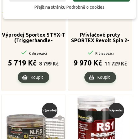
Přejít na stránku Podrobně o cookies
Výprodej Sportex STYX-T
Přívlačové pruty
(Triggerhandle-
SPORTEX Revolt Spin 2-
Baitcast),XT2221,220cm,82-
díl 240cm 60g

120g

K dispozici
K dispozici
Běžná
Cena
Běžná
Cena
5 719 Kč
9 970 Kč
8 799 Kč
11 729 Kč
cena
cena
Koupit
Koupit
Výprodej!
Výprodej!