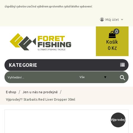
Úspěšný rybolov začíná výběrem správného rybářského vybavení.
keyboard_arrow_down
Můj účet
0
Košík
0 Kč
KATEGORIE
search
E-shop
Jen u nás na prodejně
Výprodej!!! Starbaits Red Liver Dropper 30ml
-40%
Výprodej!