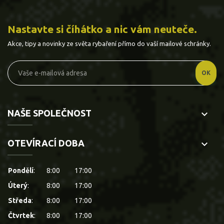
Nastavte si číhátko a nic vám neuteče.
Akce, tipy a novinky ze světa rybaření přímo do vaší mailové schránky.
NAŠE SPOLEČNOST
keyboard_arrow_down
OTEVÍRACÍ DOBA
keyboard_arrow_down
Pondělí
:
8:00
17:00
Úterý
:
8:00
17:00
Středa
:
8:00
17:00
Čtvrtek
:
8:00
17:00