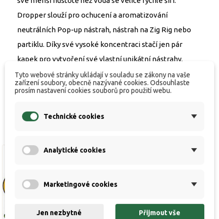
své menší hustotě než voda se velice rychle šíří.
Dropper slouží pro ochucení a aromatizování
neutrálních Pop-up nástrah, nástrah na Zig Rig nebo
partiklu. Díky své vysoké koncentraci stačí jen pár
kapek pro vytvoření své vlastní unikátní nástrahy.
Příchuť Red Liver.
Tyto webové stránky ukládají v souladu se zákony na vaše
zařízení soubory, obecně nazývané cookies. Odsouhlaste
prosím nastavení cookies souborů pro použití webu.
Technické cookies
Analytické cookies
Výprodej!
Marketingové cookies
Jen nezbytné
Přijmout vše