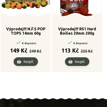
Výprodej!!! N.F.S POP
Výprodej!!! RS1 Hard
TOPS 14mm 60g
Boilies 20mm 200g


K dispozici
K dispozici
Běžná
Cena
Běžná
Cena
149 Kč
113 Kč
249 Kč
225 Kč
cena
cena
Koupit
Koupit