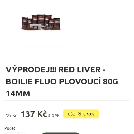
VÝPRODEJ!!! RED LIVER -
BOILIE FLUO PLOVOUCÍ 80G
14MM
137 Kč
UŠETŘÍTE 40%
229 Kč
S DPH
Počet