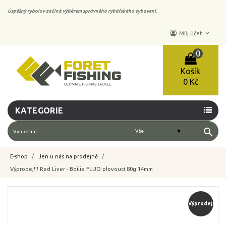
Úspěšný rybolov začíná výběrem správného rybářského vybavení.
keyboard_arrow_down
Můj účet
0
Košík
0 Kč
KATEGORIE
search
E-shop
Jen u nás na prodejně
Výprodej!!! Red Liver - Boilie FLUO plovoucí 80g 14mm
-40%
Výprodej!