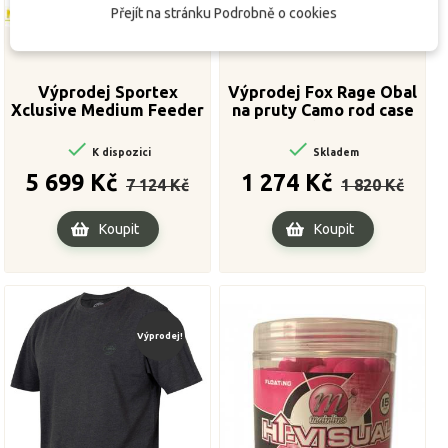
Přejít na stránku Podrobně o cookies
Výprodej Sportex
Výprodej Fox Rage Obal
Xclusive Medium Feeder
na pruty Camo rod case
NT 390cm, 90-160cm
double 1.45m


K dispozici
Skladem
Běžná
Cena
Běžná
Cena
5 699 Kč
1 274 Kč
7 124 Kč
1 820 Kč
cena
cena
Koupit
Koupit
Výprodej!