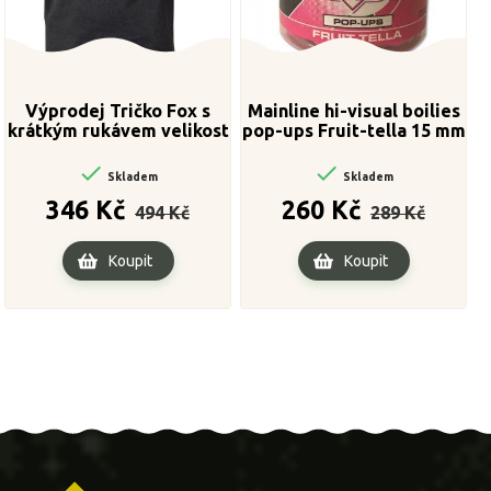
Výprodej Tričko Fox s
Mainline hi-visual boilies
krátkým rukávem velikost
pop-ups Fruit-tella 15 mm
XXL


Skladem
Skladem
Běžná
Cena
Běžná
Cena
346 Kč
260 Kč
494 Kč
289 Kč
cena
cena
Koupit
Koupit