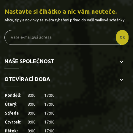
Nastavte si číhátko a nic vám neuteče.
Akce, tipy a novinky ze světa rybaření přímo do vaší mailové schránky.
NAŠE SPOLEČNOST
keyboard_arrow_down
OTEVÍRACÍ DOBA
keyboard_arrow_down
Pondělí
:
8:00
17:00
Úterý
:
8:00
17:00
Středa
:
8:00
17:00
Čtvrtek
:
8:00
17:00
Pátek:
8:00
17:00