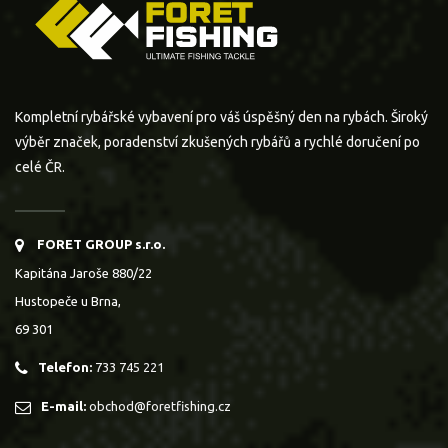
Kompletní rybářské vybavení pro váš úspěšný den na rybách. Široký
výběr značek, poradenství zkušených rybářů a rychlé doručení po
celé ČR.
FORET GROUP s.r.o.
Kapitána Jaroše 880/22
Hustopeče u Brna,
69 301
Telefon:
733 745 221
E-mail:
obchod@foretfishing.cz