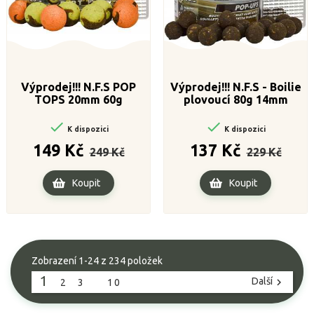
Výprodej!!! N.F.S POP
Výprodej!!! N.F.S - Boilie
TOPS 20mm 60g
plovoucí 80g 14mm


K dispozici
K dispozici
Běžná
Cena
Běžná
Cena
149 Kč
137 Kč
249 Kč
229 Kč
cena
cena
Koupit
Koupit
Zobrazení 1-24 z 234 položek
1
Další

2
3
…
10