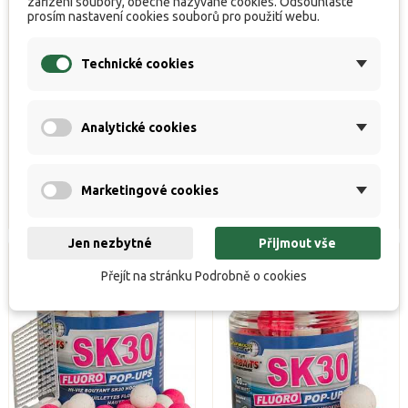
zařízení soubory, obecně nazývané cookies. Odsouhlaste
prosím nastavení cookies souborů pro použití webu.
Technické cookies
Výprodej!!! Spicy Salmon -
Výprodej!!! Signal - Boilie
Boilie FLUO plovoucí 80g
FLUO plovoucí 80g 20mm
20mm


K dispozici
K dispozici
Analytické cookies
Cena
Běžná
Cena
229 Kč
137 Kč
229 Kč
cena
Koupit
Koupit
Marketingové cookies
Jen nezbytné
Přijmout vše
Přejít na stránku Podrobně o cookies
Výprodej!
Výprodej!