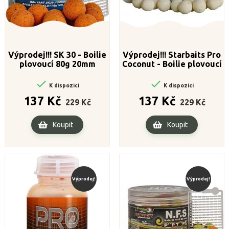
Výprodej!!! SK 30 - Boilie
Výprodej!!! Starbaits Pro
plovoucí 80g 20mm
Coconut - Boilie plovoucí
60g 20mm


K dispozici
K dispozici
Běžná
Cena
Běžná
Cena
137 Kč
137 Kč
229 Kč
229 Kč
cena
cena
Koupit
Koupit
Výprodej!
Výprodej!