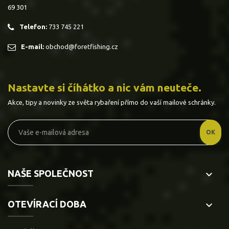
69 301
Telefon:
733 745 221
E-mail:
obchod@foretfishing.cz
Nastavte si číhátko a nic vám neuteče.
Akce, tipy a novinky ze světa rybaření přímo do vaší mailové schránky.
NAŠE SPOLEČNOST
keyboard_arrow_down
OTEVÍRACÍ DOBA
keyboard_arrow_down