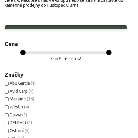
celé ČR. Nakupte u nás v e-shopu nebo se za námi zastavte do
kamenné prodejny do Hustopeč u Brna.
Cena
90 Kč - 19 950 Kč
Značky
Abu Garcia
(1)
Avid Carp
(1)
Mainline
(16)
Westin
(4)
Daiwa
(3)
DELPHIN
(2)
Ostatní
(5)