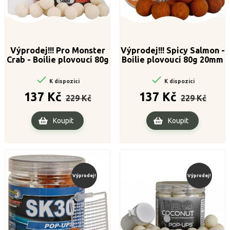
Výprodej!!! Pro Monster
Výprodej!!! Spicy Salmon -
Crab - Boilie plovoucí 80g
Boilie plovoucí 80g 20mm
14mm


K dispozici
K dispozici
Běžná
Cena
Běžná
Cena
137 Kč
137 Kč
229 Kč
229 Kč
cena
cena
Koupit
Koupit
Výprodej!
Výprodej!