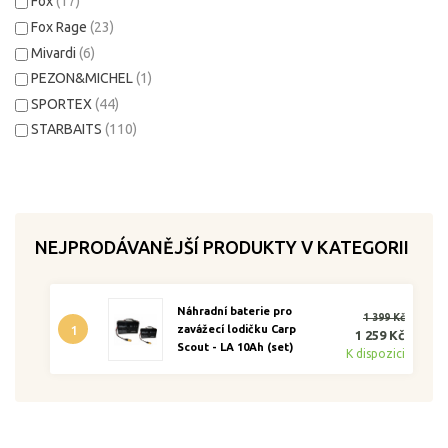
Fox
(17)
Fox Rage
(23)
Mivardi
(6)
PEZON&MICHEL
(1)
SPORTEX
(44)
STARBAITS
(110)
NEJPRODÁVANĚJŠÍ PRODUKTY V KATEGORII
Náhradní baterie pro
1 399 Kč
1
zavážecí lodičku Carp
1 259 Kč
Scout - LA 10Ah (set)
K dispozici