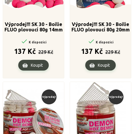
Výprodej!!! SK 30 - Boilie
Výprodej!!! SK 30 - Boilie
FLUO plovoucí 80g 14mm
FLUO plovoucí 80g 20mm


K dispozici
K dispozici
Běžná
Cena
Běžná
Cena
137 Kč
137 Kč
229 Kč
229 Kč
cena
cena
Koupit
Koupit
Výprodej!
Výprodej!