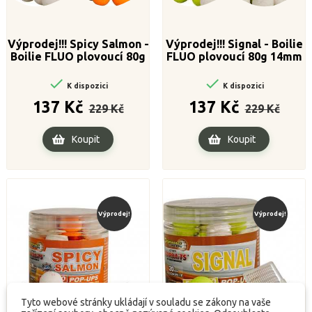
Výprodej!!! Spicy Salmon -
Výprodej!!! Signal - Boilie
Boilie FLUO plovoucí 80g
FLUO plovoucí 80g 14mm
14mm


K dispozici
K dispozici
Běžná
Cena
Běžná
Cena
137 Kč
137 Kč
229 Kč
229 Kč
cena
cena
Koupit
Koupit
Výprodej!
Výprodej!
Tyto webové stránky ukládají v souladu se zákony na vaše