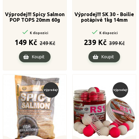
Výprodej!!! Spicy Salmon
Výprodej!!! SK 30 - Boilie
POP TOPS 20mm 60g
potápivé 1kg 14mm


K dispozici
K dispozici
Běžná
Cena
Běžná
Cena
149 Kč
239 Kč
249 Kč
399 Kč
cena
cena
Koupit
Koupit
Výprodej!
Výprodej!