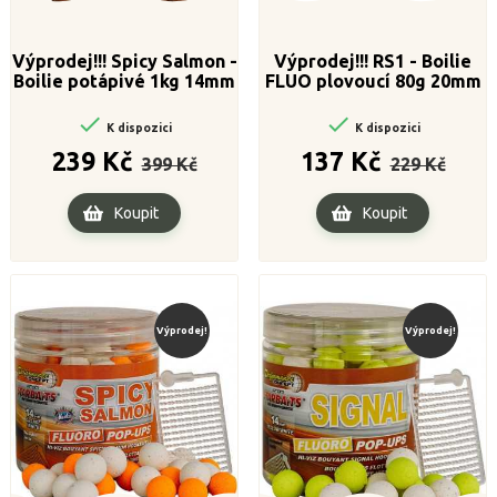
Výprodej!!! Spicy Salmon -
Výprodej!!! RS1 - Boilie
Boilie potápivé 1kg 14mm
FLUO plovoucí 80g 20mm


K dispozici
K dispozici
Běžná
Cena
Běžná
Cena
239 Kč
137 Kč
399 Kč
229 Kč
cena
cena
Koupit
Koupit
Výprodej!
Výprodej!