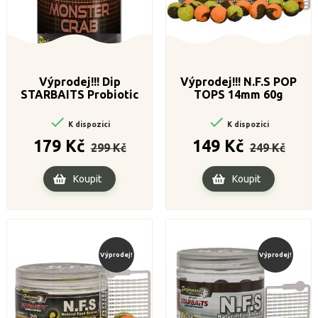
Výprodej!!! Dip
Výprodej!!! N.F.S POP
STARBAITS Probiotic
TOPS 14mm 60g
Monster Crab 200ml


K dispozici
K dispozici
Běžná
Cena
Běžná
Cena
179 Kč
149 Kč
299 Kč
249 Kč
cena
cena
Koupit
Koupit
Výprodej!
Výprodej!