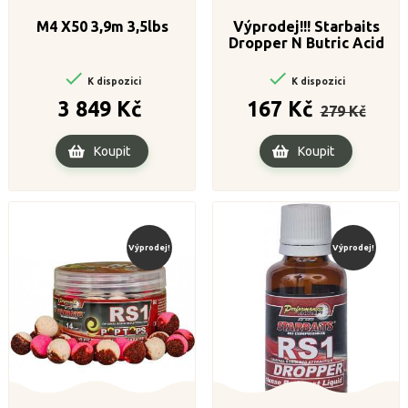
M4 X50 3,9m 3,5lbs
Výprodej!!! Starbaits
Dropper N Butric Acid
30ml


K dispozici
K dispozici
Cena
Běžná
Cena
3 849 Kč
167 Kč
279 Kč
cena
Koupit
Koupit
Výprodej!
Výprodej!