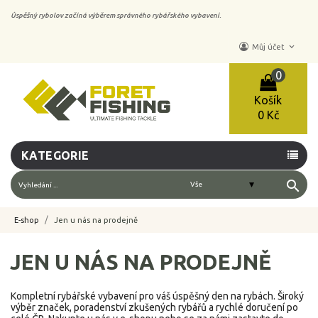
Úspěšný rybolov začíná výběrem správného rybářského vybavení.
keyboard_arrow_down
Můj účet
0
Košík
0 Kč
KATEGORIE
search
E-shop
Jen u nás na prodejně
JEN U NÁS NA PRODEJNĚ
Kompletní rybářské vybavení pro váš úspěšný den na rybách. Široký
výběr značek, poradenství zkušených rybářů a rychlé doručení po