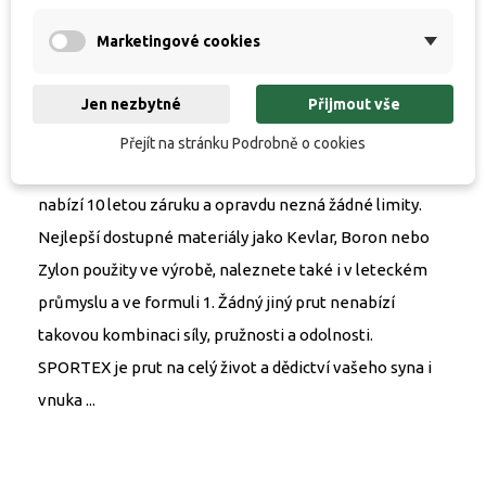
Sumcové pruty SPORTEX CATfire Boat 305cm / 150-
300g- Délka: 305cm- Vrhací zátěž: 150-300g- Počet dílů:
Marketingové cookies
2ks- Počet oček: 10ks- Transportní délka: 156cm-
Jen nezbytné
Přijmout vše
Hmotnost: 458g Synonymum TOP kvality, to je
SPORTEX!Rybářské pruty s unikátní technologií a
Přejít na stránku Podrobně o cookies
vynikající kvalitou jsou na trhu již 70 let. Značka která
nabízí 10 letou záruku a opravdu nezná žádné limity.
Nejlepší dostupné materiály jako Kevlar, Boron nebo
Zylon použity ve výrobě, naleznete také i v leteckém
průmyslu a ve formuli 1. Žádný jiný prut nenabízí
takovou kombinaci síly, pružnosti a odolnosti.
SPORTEX je prut na celý život a dědictví vašeho syna i
vnuka ...