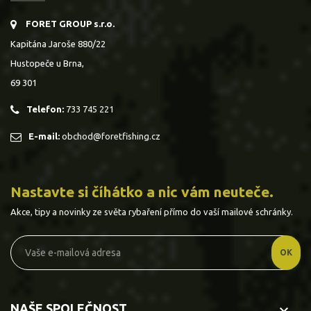
FORET GROUP s.r.o.
Kapitána Jaroše 880/22
Hustopeče u Brna,
69 301
Telefon:
733 745 221
E-mail:
obchod@foretfishing.cz
Nastavte si číhátko a nic vám neuteče.
Akce, tipy a novinky ze světa rybaření přímo do vaší mailové schránky.
NAŠE SPOLEČNOST
keyboard_arrow_down