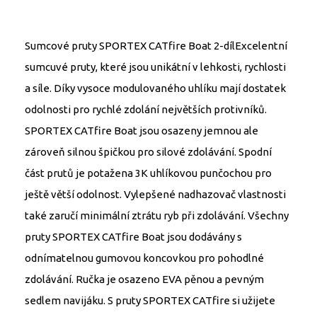
Sumcové pruty SPORTEX CATfire Boat 2-dílExcelentní
sumcuvé pruty, které jsou unikátní v lehkosti, rychlosti
a síle. Díky vysoce modulovaného uhlíku mají dostatek
odolnosti pro rychlé zdolání největších protivníků.
SPORTEX CATfire Boat jsou osazeny jemnou ale
zároveň silnou špičkou pro silové zdolávání. Spodní
část prutů je potažena 3K uhlíkovou punčochou pro
ještě větší odolnost. Vylepšené nadhazovač vlastnosti
také zaručí minimální ztrátu ryb při zdolávání. Všechny
pruty SPORTEX CATfire Boat jsou dodávány s
odnímatelnou gumovou koncovkou pro pohodlné
zdolávání. Ručka je osazeno EVA pěnou a pevným
sedlem navijáku. S pruty SPORTEX CATfire si užijete