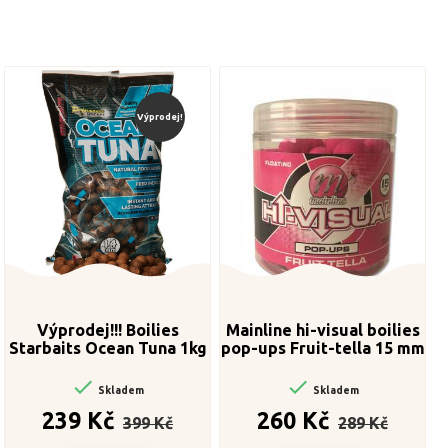
Výprodej!
Výprodej!!! Boilies
Mainline hi-visual boilies
Starbaits Ocean Tuna 1kg
pop-ups Fruit-tella 15 mm
14mm


Skladem
Skladem
Běžná
Cena
Běžná
Cena
239 Kč
260 Kč
399 Kč
289 Kč
cena
cena