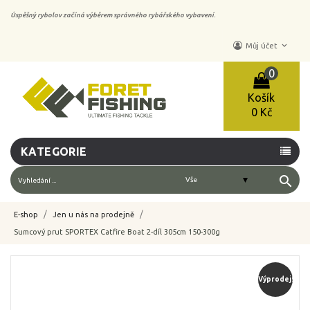
Úspěšný rybolov začíná výběrem správného rybářského vybavení.
keyboard_arrow_down
Můj účet
0
Košík
0 Kč
KATEGORIE
search
E-shop
Jen u nás na prodejně
Sumcový prut SPORTEX Catfire Boat 2-díl 305cm 150-300g
-15%
Výprodej!