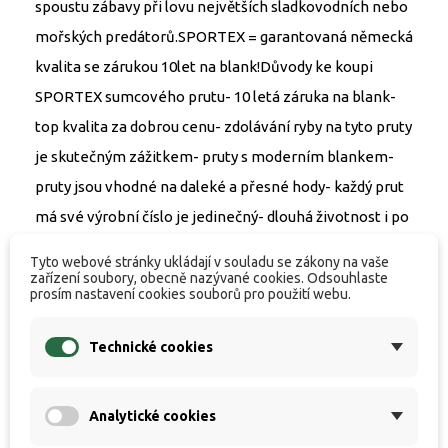
spoustu zábavy při lovu největších sladkovodních nebo
mořských predátorů.SPORTEX = garantovaná německá
kvalita se zárukou 10let na blank!Důvody ke koupi
SPORTEX sumcového prutu- 10 letá záruka na blank-
top kvalita za dobrou cenu- zdolávání ryby na tyto pruty
je skutečným zážitkem- pruty s moderním blankem-
pruty jsou vhodné na daleké a přesné hody- každý prut
má své výrobní číslo je jedinečný- dlouhá životnost i po
20 letech jsou pruty jako nové- nadčasový design-
Tyto webové stránky ukládají v souladu se zákony na vaše
pokud si kupujete rybářský prut SPORTEX tak si
zařízení soubory, obecně nazývané cookies. Odsouhlaste
prosím nastavení cookies souborů pro použití webu.
kupujete zážitek který vám žádný jiný prut
neposkytneParametry - Sumcové pruty SPORTEX
Technické cookies
CATfire Boat 280cm / 150-300g- Délka: 280cm- Vrhací
zátěž: 150-300g- Počet dílů: 2ks- Počet oček: 9ks-
Analytické cookies
Transportní délka: 144cm- Hmotnost: 405gParametry -