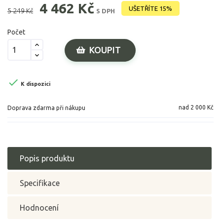
4 462 Kč
UŠETŘÍTE 15%
5 249 Kč
S DPH
Počet
KOUPIT

K dispozici
nad 2 000 Kč
Doprava zdarma při nákupu
Popis produktu
Specifikace
Hodnocení