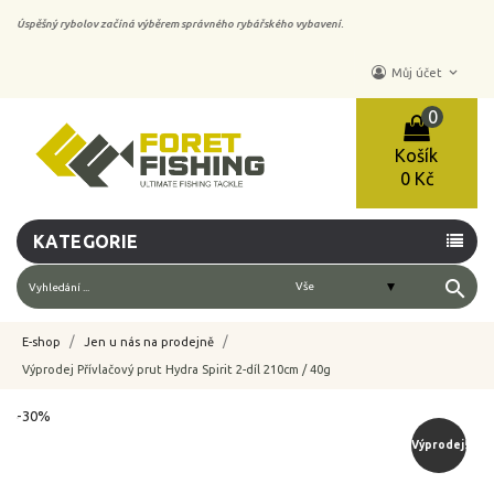
Úspěšný rybolov začíná výběrem správného rybářského vybavení.
keyboard_arrow_down
Můj účet
0
Košík
0 Kč
KATEGORIE
search
E-shop
Jen u nás na prodejně
Výprodej Přívlačový prut Hydra Spirit 2-díl 210cm / 40g
-30%
Výprodej!