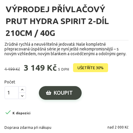
VÝPRODEJ PŘÍVLAČOVÝ
PRUT HYDRA SPIRIT 2-DÍL
210CM / 40G
Zrůdně rychlá a neuvěřitelně jedovatá: Naše kompletně
přepracovaná úspěšná série je nyní ještě nekompromisnější – s
novým vzhledem, novým blankem a osvědčenými a odolnými geny.
3 149 Kč
UŠETŘÍTE 30%
4 499 Kč
S DPH
Počet
KOUPIT

K dispozici
nad 2 000 Kč
Doprava zdarma při nákupu