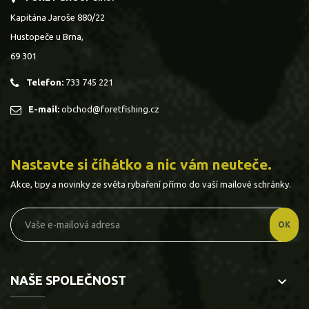
Kapitána Jaroše 880/22
Hustopeče u Brna,
69 301
Telefon:
733 745 221
E-mail:
obchod@foretfishing.cz
Nastavte si číhátko a nic vám neuteče.
Akce, tipy a novinky ze světa rybaření přímo do vaší mailové schránky.
NAŠE SPOLEČNOST
keyboard_arrow_down