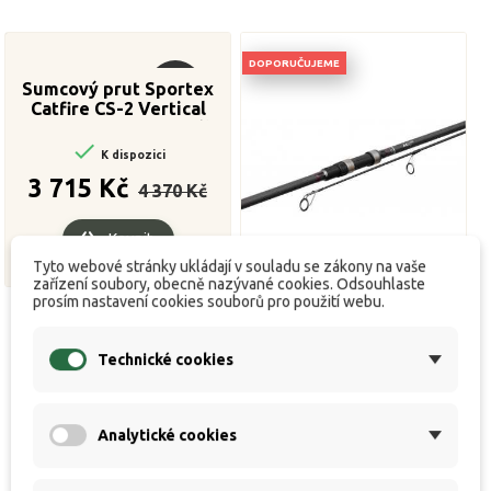
DOPORUČUJEME
Sumcový prut Sportex
Výprodej!
Catfire CS-2 Vertical
180cm / 90-200g 1-díl

K dispozici
Běžná
Cena
3 715 Kč
4 370 Kč
cena
Koupit
Tyto webové stránky ukládají v souladu se zákony na vaše
zařízení soubory, obecně nazývané cookies. Odsouhlaste
prosím nastavení cookies souborů pro použití webu.
M4 X50 3,9m 3,5lbs
Technické cookies

K dispozici
Cena
3 849 Kč
Analytické cookies
Koupit