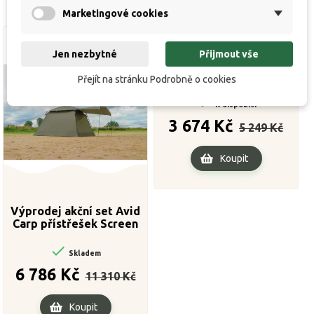
Marketingové cookies
Jen nezbytné
Přijmout vše
Výprodej Přívlačový prut
Výprodej!
Výprodej!
Hydra Spirit 2-díl 270cm /
Přejít na stránku Podrobně o cookies
60g

K dispozici
Běžná
Cena
3 674 Kč
5 249 Kč
cena
Koupit
Výprodej akční set Avid
Carp přístřešek Screen
House 3D + přehoz Screen
House 4D Peaked Skull

Skladem
Cap zdarma!!!
Běžná
Cena
6 786 Kč
11 310 Kč
cena
Koupit