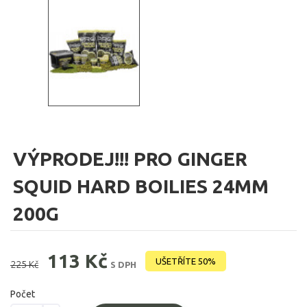
VÝPRODEJ!!! PRO GINGER
SQUID HARD BOILIES 24MM
200G
113 Kč
UŠETŘÍTE 50%
225 Kč
S DPH
Počet