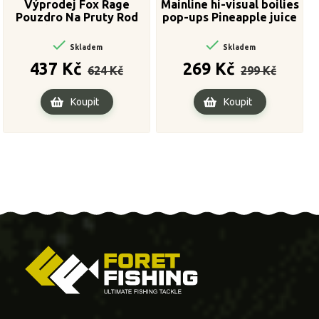
Výprodej Fox Rage
Mainline hi-visual boilies
Pouzdro Na Pruty Rod
pop-ups Pineapple juice
Sleeve 130 cm
15 mm


Skladem
Skladem
Běžná
Cena
Běžná
Cena
437 Kč
269 Kč
624 Kč
299 Kč
cena
cena
Koupit
Koupit