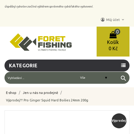
Úspěšný rybolov začíná výběrem správného rybářského vybavení.
keyboard_arrow_down
Můj účet
0
Košík
0 Kč
KATEGORIE
search
E-shop
Jen u nás na prodejně
Výprodej!!! Pro Ginger Squid Hard Boilies 24mm 200g
-50%
Výprodej!