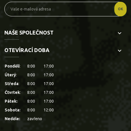
NAŠE SPOLEČNOST
keyboard_arrow_down
OTEVÍRACÍ DOBA
keyboard_arrow_down
Pondělí
:
8:00
17:00
Úterý
:
8:00
17:00
Středa
:
8:00
17:00
Čtvrtek
:
8:00
17:00
Pátek:
8:00
17:00
Sobota:
8:00
12:00
Neděle:
zavřeno