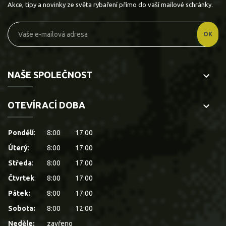
Akce, tipy a novinky ze světa rybaření přímo do vaší mailové schránky.
NAŠE SPOLEČNOST
keyboard_arrow_down
OTEVÍRACÍ DOBA
keyboard_arrow_down
Pondělí
:
8:00
17:00
Úterý
:
8:00
17:00
Středa
:
8:00
17:00
Čtvrtek
:
8:00
17:00
Pátek:
8:00
17:00
Sobota:
8:00
12:00
Neděle:
zavřeno