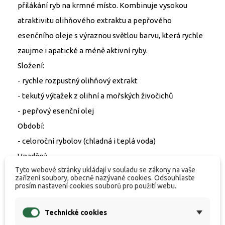
přilákání ryb na krmné místo. Kombinuje vysokou
atraktivitu olihňového extraktu a pepřového
esenčního oleje s výraznou světlou barvu, která rychle
zaujme i apatické a méně aktivní ryby.
Složení:
- rychle rozpustný olihňový extrakt
- tekutý výtažek z olihní a mořských živočichů
- pepřový esenční olej
Období:
- celoroční rybolov (chladná i teplá voda)
Vnadění:
Tyto webové stránky ukládají v souladu se zákony na vaše
- středně masivní vnadění
zařízení soubory, obecně nazývané cookies. Odsouhlaste
Lokalita:
prosím nastavení cookies souborů pro použití webu.
- bahnité i písčité dno
Technické cookies
Selektivita ryb: