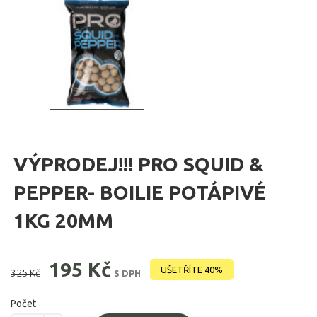
VÝPRODEJ!!! PRO SQUID &
PEPPER- BOILIE POTÁPIVÉ
1KG 20MM
195 Kč
UŠETŘÍTE 40%
325 Kč
S DPH
Počet