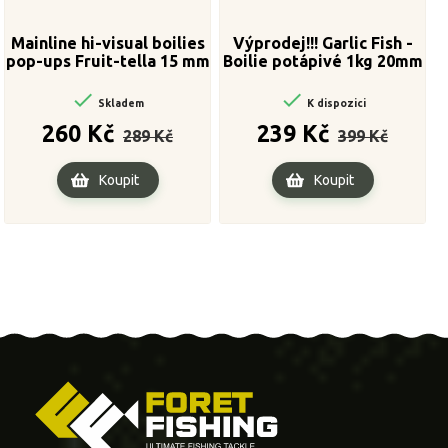
Mainline hi-visual boilies
Výprodej!!! Garlic Fish -
pop-ups Fruit-tella 15 mm
Boilie potápivé 1kg 20mm


Skladem
K dispozici
Běžná
Cena
Běžná
Cena
260 Kč
239 Kč
289 Kč
399 Kč
cena
cena
Koupit
Koupit