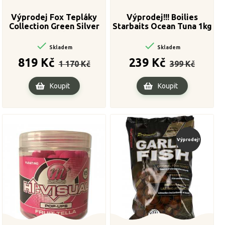
Výprodej Fox Tepláky
Výprodej!!! Boilies
Collection Green Silver
Starbaits Ocean Tuna 1kg
Joggers-Velikost XXL
14mm


Skladem
Skladem
Běžná
Cena
Běžná
Cena
819 Kč
239 Kč
1 170 Kč
399 Kč
cena
cena
Koupit
Koupit
Výprodej!