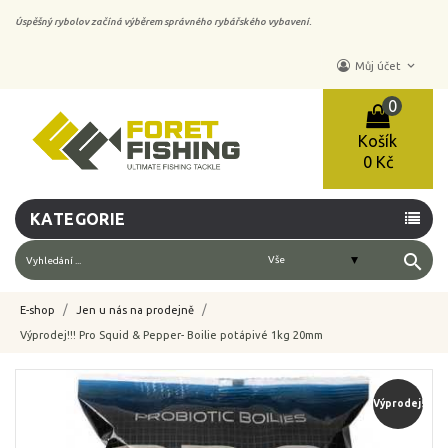
Úspěšný rybolov začíná výběrem správného rybářského vybavení.
keyboard_arrow_down
Můj účet
0
Košík
0 Kč
KATEGORIE
search
E-shop
Jen u nás na prodejně
Výprodej!!! Pro Squid & Pepper- Boilie potápivé 1kg 20mm
-40%
Výprodej!