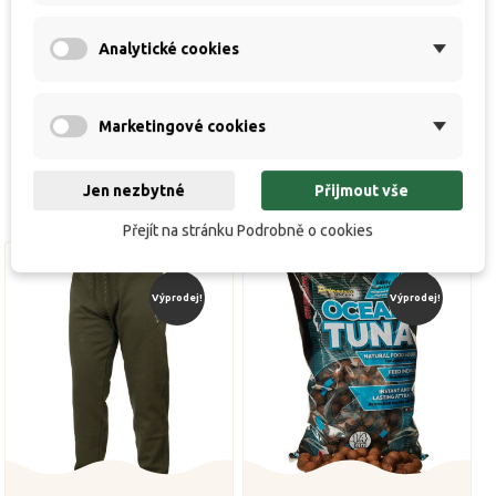
- univerzální nástraha střední i větší kapry
Rychlost nástrahy:
Analytické cookies
- rychlá nástrahy vhodná na kratší a střední výpravy
Marketingové cookies
Jen nezbytné
Přijmout vše
Přejít na stránku Podrobně o cookies
Výprodej!
Výprodej!