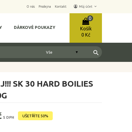
keyboard_arrow_down
O nás
Prodejna
Kontakt
Můj účet
0
Y
DÁRKOVÉ POUKAZY
Košík
0 Kč
search
!!! SK 30 HARD BOILIES
0G
č
UŠETŘÍTE 50%
S DPH