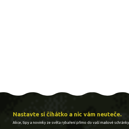
Nastavte si číhátko a nic vám neuteče.
Akce, tipy a novinky ze světa rybaření přímo do vaší mailové schránky