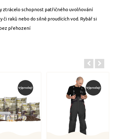
by ztrácelo schopnost patřičného uvolňování
či raků nebo do silně proudících vod. Rybář si
u bez přehození
Výprodej!
Výprodej!