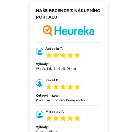
NAŠE RECENZE Z NÁKUPNÍHO
PORTÁLU
Antonín T.
Výhody:
Vše ok. Tak já má být. Děkuji
Pavel D.
Celkový názor:
Profesionální přístup. Krásný obchod
Miroslav F.
Výhody:
Super domluva