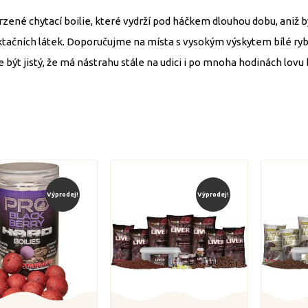
rzené chytací boilie, které vydrží pod háčkem dlouhou dobu, aniž 
ktačních látek. Doporučujme na místa s vysokým výskytem bílé ryby 
 být jistý, že má nástrahu stále na udici i po mnoha hodinách lov
Výprodej!
Výprodej!