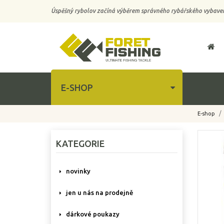
Úspěšný rybolov začíná výběrem správného rybářského vybaven
E-SHOP
E-shop
-50%
KATEGORIE
novinky
jen u nás na prodejně
dárkové poukazy