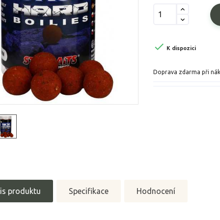

K dispozici
Doprava zdarma při ná
is produktu
Specifikace
Hodnocení