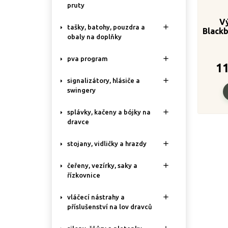
pruty
Vý

tašky, batohy, pouzdra a
Blackb
obaly na doplňky

pva program
1

signalizátory, hlásiče a
swingery

splávky, kačeny a bójky na
dravce

stojany, vidličky a hrazdy

čeřeny, vezírky, saky a
řízkovnice

vláčecí nástrahy a
příslušenství na lov dravců