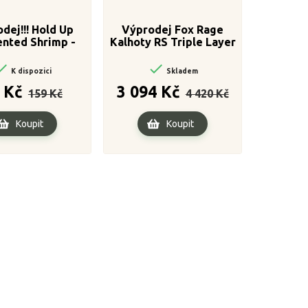
dej!!! Hold Up
Výprodej Fox Rage
nted Shrimp -
Kalhoty RS Triple Layer
LUO plovoucí 50g
Salopettes vel. L

16mm

K dispozici
Skladem
Běžná
Cena
Běžná
Cena
 Kč
3 094 Kč
159 Kč
4 420 Kč
cena
cena
Koupit
Koupit