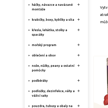

háčky, návazce a navázané
Vytv
montáže
atra

krabičky, boxy, kyblíky a síta
může

křesla, lehátka, stolky a
spacáky

mořský program

oblečení a obuv

nože, nůžky, peany a ostatní
pomůcky

podběráky

podložky, dezinfekce, váhy a
vážicí saky

pouzdra, tubusy a obaly na