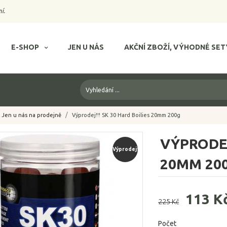
í.
E-SHOP
JEN U NÁS
AKČNÍ ZBOŽÍ, VÝHODNÉ SET
Jen u nás na prodejně
Výprodej!!! SK 30 Hard Boilies 20mm 200g
VÝPRODEJ
Výprodej!
20MM 20
113 K
225 Kč
Počet