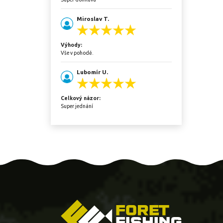
Miroslav T.
Výhody:
Vše v pohodě.
Lubomír U.
Celkový názor:
Super jednání