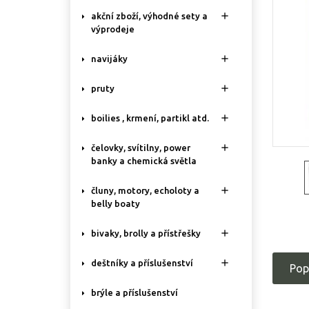

akční zboží, výhodné sety a
výprodeje

navijáky

pruty

boilies , krmení, partikl atd.

čelovky, svítilny, power
banky a chemická světla

čluny, motory, echoloty a
belly boaty

bivaky, brolly a přístřešky

deštníky a příslušenství
Pop
brýle a příslušenství