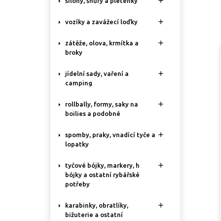

silony, šňůry a pletenky

vozíky a zavážecí loďky

zátěže, olova, krmítka a
broky

jídelní sady, vaření a
camping

rollbally, formy, saky na
boilies a podobné

spomby, praky, vnadící tyče a
lopatky

tyčové bójky, markery, h
bójky a ostatní rybářské
potřeby

karabinky, obratlíky,
bižuterie a ostatní