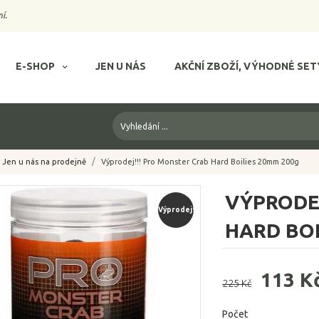
í.
E-SHOP
JEN U NÁS
AKČNÍ ZBOŽÍ, VÝHODNÉ SET
Jen u nás na prodejně
Výprodej!!! Pro Monster Crab Hard Boilies 20mm 200g
VÝPRODEJ
Výprodej!
HARD BOI
113 K
225 Kč
Počet