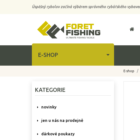
Úspěšný rybolov začíná výběrem správného rybářského vybaven
E-SHOP
E-shop
-50%
KATEGORIE
novinky
jen u nás na prodejně
dárkové poukazy