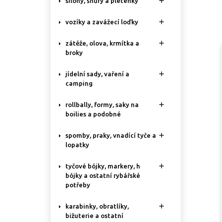

silony, šňůry a pletenky

vozíky a zavážecí loďky

zátěže, olova, krmítka a
broky

jídelní sady, vaření a
camping

rollbally, formy, saky na
boilies a podobné

spomby, praky, vnadící tyče a
lopatky

tyčové bójky, markery, h
bójky a ostatní rybářské
potřeby

karabinky, obratlíky,
bižuterie a ostatní