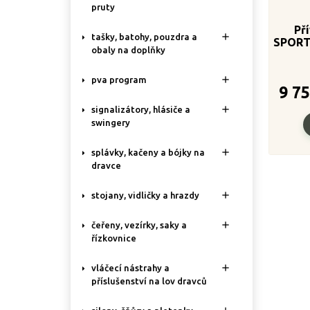
pruty
Př

tašky, batohy, pouzdra a
SPORTE
obaly na doplňky
d

pva program
9 7

signalizátory, hlásiče a
swingery

splávky, kačeny a bójky na
dravce

stojany, vidličky a hrazdy

čeřeny, vezírky, saky a
řízkovnice

vláčecí nástrahy a
příslušenství na lov dravců