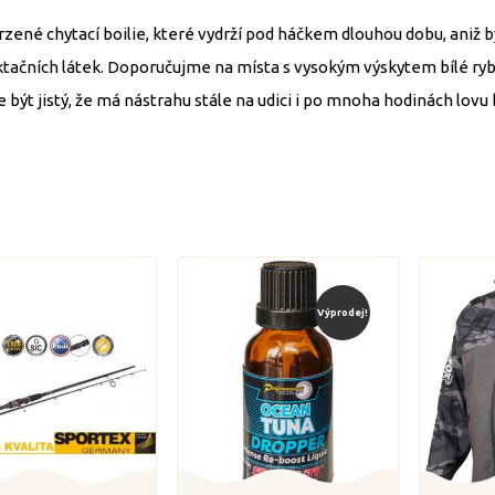
rzené chytací boilie, které vydrží pod háčkem dlouhou dobu, aniž 
ktačních látek. Doporučujme na místa s vysokým výskytem bílé ryby 
 být jistý, že má nástrahu stále na udici i po mnoha hodinách lov
Výprodej!