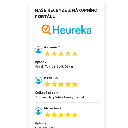
NAŠE RECENZE Z NÁKUPNÍHO
PORTÁLU
Antonín T.
Výhody:
Vše ok. Tak já má být. Děkuji
Pavel D.
Celkový názor:
Profesionální přístup. Krásný obchod
Miroslav F.
Výhody:
Super domluva