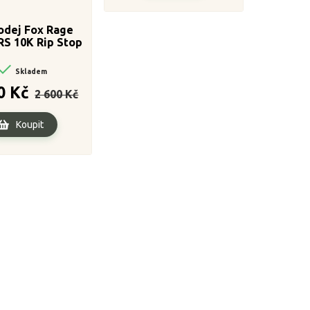
odej Fox Rage
RS 10K Rip Stop
et-Velikost L

Skladem
Běžná
Cena
0 Kč
2 600 Kč
cena
Koupit