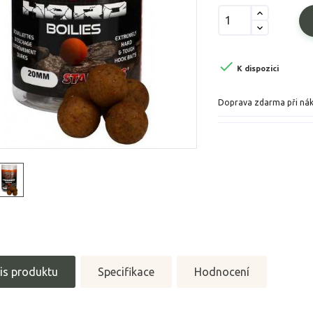

K dispozici
Doprava zdarma při ná
is produktu
Specifikace
Hodnocení