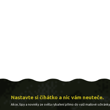
Nastavte si číhátko a nic vám neuteče.
Akce, tipy a novinky ze světa rybaření přímo do vaší mailové schránky