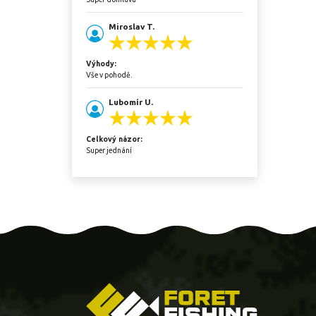
Miroslav T.
Výhody:
Vše v pohodě.
Lubomír U.
Celkový názor:
Super jednání