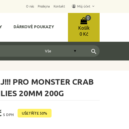
keyboard_arrow_down
O nás
Prodejna
Kontakt
Můj účet
0
Y
DÁRKOVÉ POUKAZY
Košík
0 Kč
search
!!! PRO MONSTER CRAB
LIES 20MM 200G
č
UŠETŘÍTE 50%
S DPH