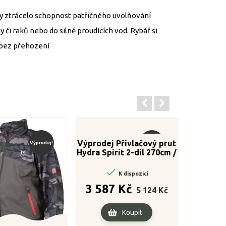
by ztrácelo schopnost patřičného uvolňování
či raků nebo do silně proudících vod. Rybář si
u bez přehození
Výprodej Přívlačový prut
Výprodej!
Výprodej!
Hydra Spirit 2-díl 270cm /
40g

K dispozici
Běžná
Cena
3 587 Kč
5 124 Kč
cena
Koupit