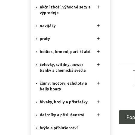

akční zboží, výhodné sety a
výprodeje

navijáky

pruty

boilies , krmení, partikl atd.

čelovky, svítilny, power
banky a chemická světla

čluny, motory, echoloty a
belly boaty

bivaky, brolly a přístřešky

deštníky a příslušenství
Pop
brýle a příslušenství