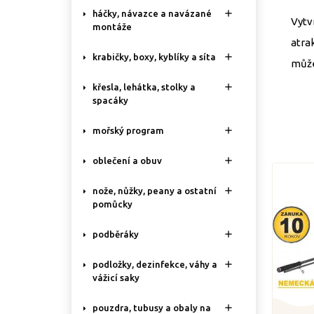

háčky, návazce a navázané
Vytv
montáže
atra

krabičky, boxy, kyblíky a síta
může

křesla, lehátka, stolky a
spacáky

mořský program

oblečení a obuv

nože, nůžky, peany a ostatní
pomůcky

podběráky

podložky, dezinfekce, váhy a
vážicí saky

pouzdra, tubusy a obaly na