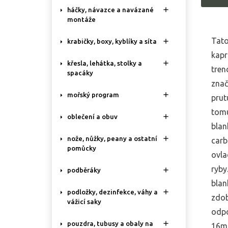

háčky, návazce a navázané
montáže
Tato

krabičky, boxy, kyblíky a síta
kapr

křesla, lehátka, stolky a
tren
spacáky
znač

mořský program
prut
tomu

oblečení a obuv
blan

nože, nůžky, peany a ostatní
carb
pomůcky
ovla
ryby

podběráky
blan

podložky, dezinfekce, váhy a
zdob
vážicí saky
odpo

pouzdra, tubusy a obaly na
16mm