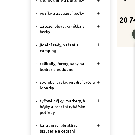

silony, šňůry a pletenky

vozíky a zavážecí loďky
20 7

zátěže, olova, krmítka a
broky

jídelní sady, vaření a
camping

rollbally, formy, saky na
boilies a podobné

spomby, praky, vnadící tyče a
lopatky

tyčové bójky, markery, h
bójky a ostatní rybářské
potřeby

karabinky, obratlíky,
bižuterie a ostatní