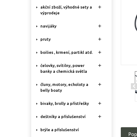

akční zboží, výhodné sety a
výprodeje

navijáky

pruty

boilies , krmení, partikl atd.

čelovky, svítilny, power
banky a chemická světla

čluny, motory, echoloty a
belly boaty

bivaky, brolly a přístřešky

deštníky a příslušenství
brýle a příslušenství
Pop