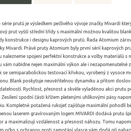
 série prutů je výsledkem pečlivého vývoje značky Mivardi který
ový prut vyšší střední třídy s maximální možnou kvalitou blank
dy konstrukce i designu kaprových prutů. Řada Atomium zárov
ky Mivardi. Právě pruty Atomium byly první sérií kaprových prut
u nalezneme spojení perfektní konstrukce a volby materiálů s
 vám nabídne nejen maximální výkon ale i nezapomenutelné zá
k se semiparabolickou testovací křivkou, vyrobený z vysoce 
onu. Blank poskytuje neuvěřitelnou dynamiku a přitom doslov
datelností. Rychlost, přesnost a skvěle vyladěnou akci prutu p
. Zesílení spodní části křížem pletenými uhlíkovými pásy nap
ku. Kompletně potažená rukojeť zajišťuje maximální pohodlí b
enou laserem gravírovaným logem MIVARDI dodává prutu špičk
r a maximalizují vzdálenost a přesnost náhozu. Tomu napo
 očko s ochranou proti zamotání vlasce vám dodá při nahazov