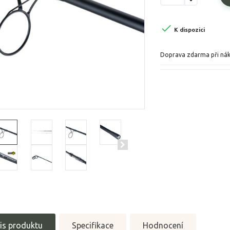

K dispozici
Doprava zdarma při ná
is produktu
Specifikace
Hodnocení