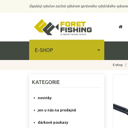
Úspěšný rybolov začíná výběrem správného rybářského vybaven
E-SHOP
E-shop
-10%
KATEGORIE
novinky
jen u nás na prodejně
dárkové poukazy