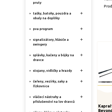
pruty
Prod

tašky, batohy, pouzdra a
obaly na doplňky

pva program

signalizátory, hlásiče a
swingery

splávky, kačeny a bójky na
dravce

stojany, vidličky a hrazdy

čeřeny, vezírky, saky a
řízkovnice

vláčecí nástrahy a
příslušenství na lov dravců
Kaprař
Beyond