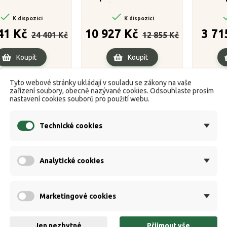
3,25lbs
díl 10ft 3,00lbs
Breako


K dispozici
K dispozici
Běžná
Cena
Běžná
Cena
41 Kč
10 927 Kč
3 71
24 401 Kč
12 855 Kč
cena
cena
Koupit
Koupit
Tyto webové stránky ukládají v souladu se zákony na vaše
zařízení soubory, obecně nazývané cookies. Odsouhlaste prosím
nastavení cookies souborů pro použití webu.
Technické cookies
Analytické cookies
Marketingové cookies
Jen nezbytné
Přijmout vše