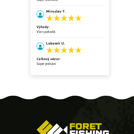
Miroslav T.
Výhody:
Vše v pohodě.
Lubomír U.
Celkový názor:
Super jednání