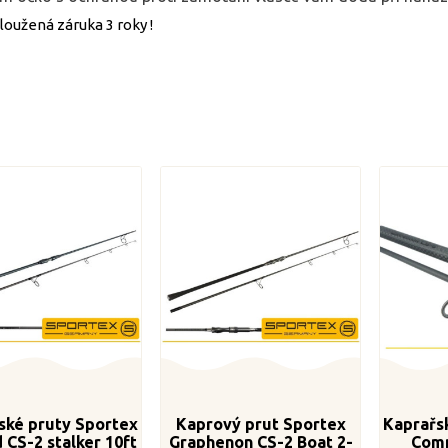
loužená záruka 3 roky !
ské pruty Sportex
Kaprový prut Sportex
Kaprařs
 CS-2 stalker 10ft
Graphenon CS-2 Boat 2-
Comp