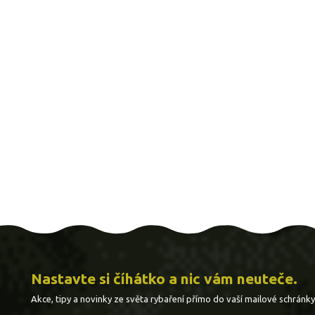
Nastavte si číhátko a nic vám neuteče.
Akce, tipy a novinky ze světa rybaření přímo do vaší mailové schránky