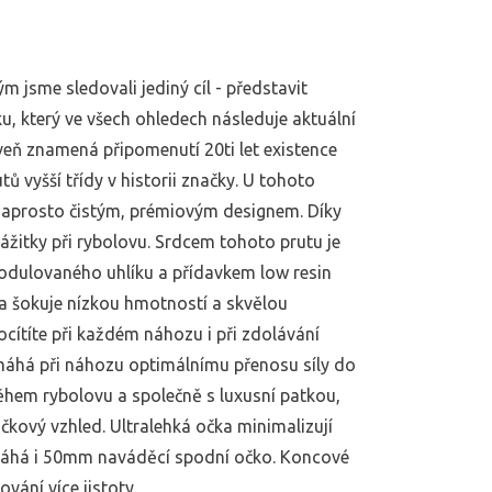
m jsme sledovali jediný cíl - představit
u, který ve všech ohledech následuje aktuální
eň znamená připomenutí 20ti let existence
ů vyšší třídy v historii značky. U tohoto
 naprosto čistým, prémiovým designem. Díky
žitky při rybolovu. Srdcem tohoto prutu je
modulovaného uhlíku a přídavkem low resin
a šokuje nízkou hmotností a skvělou
ocítíte při každém náhozu i při zdolávání
omáhá při náhozu optimálnímu přenosu síly do
ěhem rybolovu a společně s luxusní patkou,
ový vzhled. Ultralehká očka minimalizují
máhá i 50mm naváděcí spodní očko. Koncové
ání více jistoty.