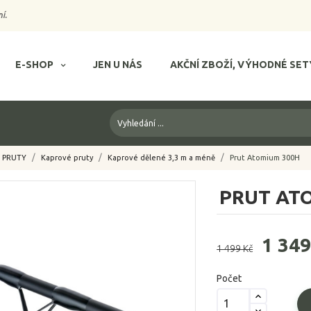
í.
E-SHOP
JEN U NÁS
AKČNÍ ZBOŽÍ, VÝHODNÉ SET
PRUTY
Kaprové pruty
Kaprové dělené 3,3 m a méně
Prut Atomium 300H
PRUT AT
1 349
1 499 Kč
Počet