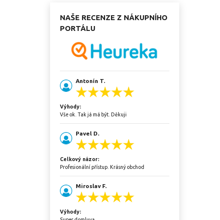
NAŠE RECENZE Z NÁKUPNÍHO
PORTÁLU
Antonín T.
Výhody:
Vše ok. Tak já má být. Děkuji
Pavel D.
Celkový názor:
Profesionální přístup. Krásný obchod
Miroslav F.
Výhody:
Super domluva