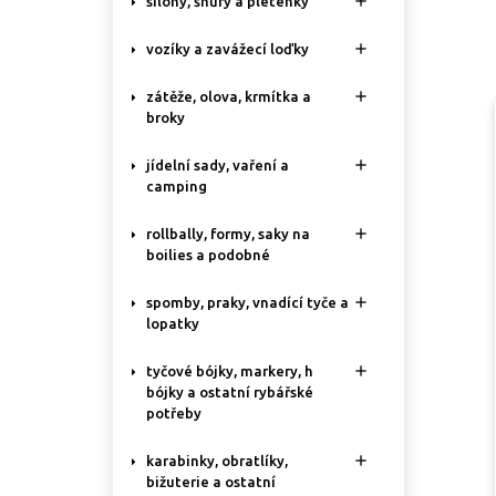

silony, šňůry a pletenky

vozíky a zavážecí loďky

zátěže, olova, krmítka a
broky

jídelní sady, vaření a
camping

rollbally, formy, saky na
boilies a podobné

spomby, praky, vnadící tyče a
lopatky

tyčové bójky, markery, h
bójky a ostatní rybářské
potřeby

karabinky, obratlíky,
bižuterie a ostatní