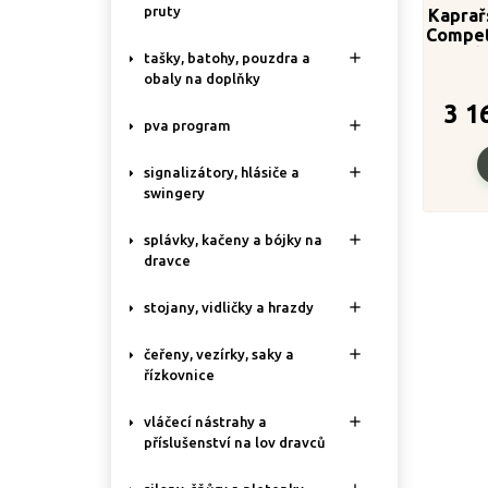
pruty
Kaprař
Compet
2-díl

tašky, batohy, pouzdra a
obaly na doplňky
3 1

pva program

signalizátory, hlásiče a
swingery

splávky, kačeny a bójky na
dravce

stojany, vidličky a hrazdy

čeřeny, vezírky, saky a
řízkovnice

vláčecí nástrahy a
příslušenství na lov dravců