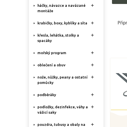

háčky, návazce a navázané
montáže
Přip

krabičky, boxy, kyblíky a síta

křesla, lehátka, stolky a
spacáky

mořský program

oblečení a obuv

nože, nůžky, peany a ostatní
pomůcky

podběráky

podložky, dezinfekce, váhy a
vážicí saky

pouzdra, tubusy a obaly na