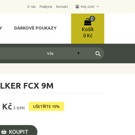
keyboard_arrow_down
O nás
Prodejna
Kontakt
Můj účet
0
Y
DÁRKOVÉ POUKAZY
Košík
0 Kč
search
LKER FCX 9M
 Kč
UŠETŘÍTE 10%
S DPH
KOUPIT