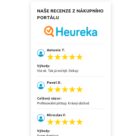
NAŠE RECENZE Z NÁKUPNÍHO
PORTÁLU
Antonín T.
Výhody:
Vše ok. Tak já má být. Děkuji
Pavel D.
Celkový názor:
Profesionální přístup. Krásný obchod
Miroslav F.
Výhody:
Super domluva