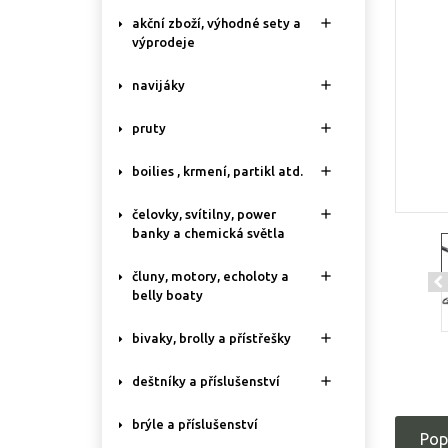

akční zboží, výhodné sety a
výprodeje

navijáky

pruty

boilies , krmení, partikl atd.

čelovky, svítilny, power
banky a chemická světla

čluny, motory, echoloty a
belly boaty

bivaky, brolly a přístřešky

deštníky a příslušenství
brýle a příslušenství
Pop