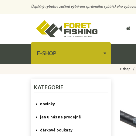
Úspěšný rybolov začíná výběrem správného rybářského vybaven
E-SHOP
E-shop
-10%
KATEGORIE
novinky
jen u nás na prodejně
dárkové poukazy