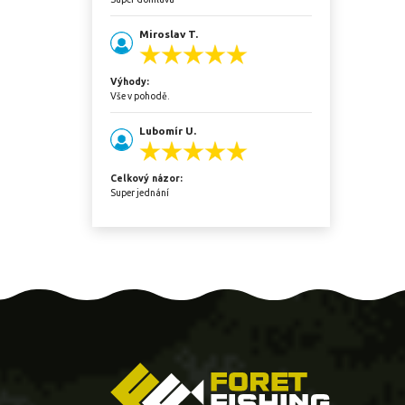
Miroslav T.
Výhody:
Vše v pohodě.
Lubomír U.
Celkový názor:
Super jednání