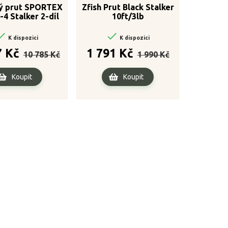
ý prut SPORTEX
Zfish Prut Black Stalker
-4 Stalker 2-díl
10ft/3lb
cm / 2,75lbs


K dispozici
K dispozici
Běžná
Cena
Běžná
Cena
7 Kč
1 791 Kč
10 785 Kč
1 990 Kč
cena
cena
Koupit
Koupit