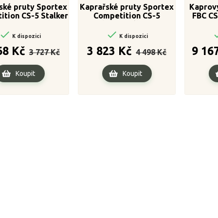
ské pruty Sportex
Kaprařské pruty Sportex
Kaprov
ition CS-5 Stalker
Competition CS-5
FBC CS
 300cm / 2,75lbs
Breakout 2-díl 300cm /
300


3,25lb
K dispozici
K dispozici
Běžná
Cena
Běžná
Cena
68 Kč
3 823 Kč
9 16
3 727 Kč
4 498 Kč
cena
cena
Koupit
Koupit