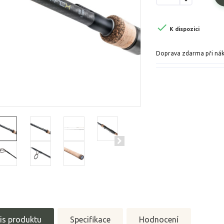

K dispozici
Doprava zdarma při ná
is produktu
Specifikace
Hodnocení