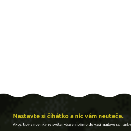
Nastavte si číhátko a nic vám neuteče.
Akce, tipy a novinky ze světa rybaření přímo do vaší mailové schránky