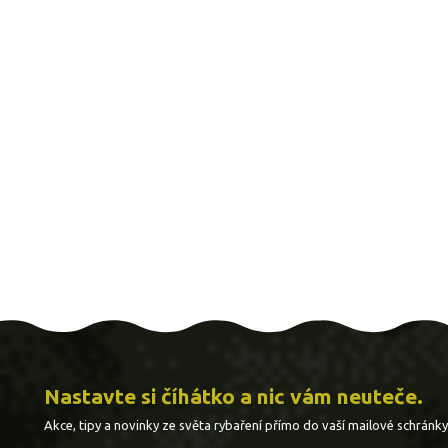
Nastavte si číhátko a nic vám neuteče.
Akce, tipy a novinky ze světa rybaření přímo do vaší mailové schránky