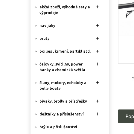

akční zboží, výhodné sety a
výprodeje

navijáky

pruty

boilies , krmení, partikl atd.

čelovky, svítilny, power
banky a chemická světla

čluny, motory, echoloty a
belly boaty

bivaky, brolly a přístřešky

deštníky a příslušenství
Pop
brýle a příslušenství