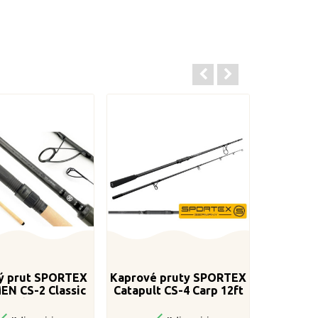
ý prut SPORTEX
Kaprové pruty SPORTEX
EN CS-2 Classic
Catapult CS-4 Carp 12ft
 2-díl, 360cm /
3,75lbs

3,25lb
