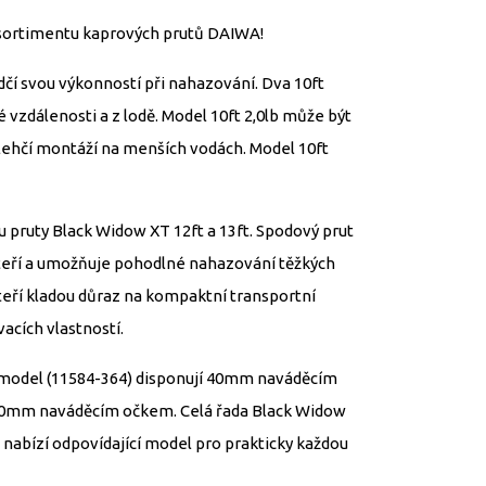
 sortimentu kaprových prutů DAIWA!
čí svou výkonností při nahazování. Dva 10ft
é vzdálenosti a z lodě. Model 10ft 2,0lb může být
 lehčí montáží na menších vodách. Model 10ft
u pruty Black Widow XT 12ft a 13ft. Spodový prut
páteří a umožňuje pohodlné nahazování těžkých
kteří kladou důraz na kompaktní transportní
acích vlastností.
 model (11584-364) disponují 40mm naváděcím
50mm naváděcím očkem. Celá řada Black Widow
 nabízí odpovídající model pro prakticky každou