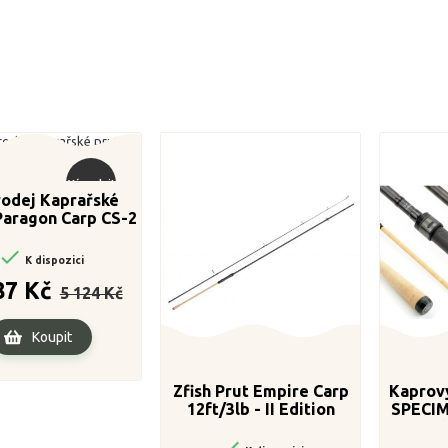
Výprodej!
odej Kaprařské
Paragon Carp CS-2
íl 366cm / 3,00lbs

K dispozici
Běžná
Cena
87 Kč
5 124 Kč
cena
Koupit
Zfish Prut Empire Carp
Kaprov
12ft/3lb - II Edition
SPECIM
Korek
