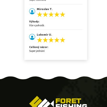
Miroslav T.
Výhody:
Vše v pohodě.
Lubomír U.
Celkový názor:
Super jednání