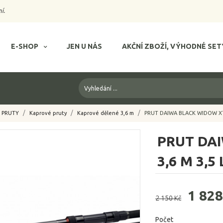
í.
E-SHOP
JEN U NÁS
AKČNÍ ZBOŽÍ, VÝHODNÉ SET
PRUTY
Kaprové pruty
Kaprové dělené 3,6 m
PRUT DAIWA BLACK WIDOW XT 
PRUT DA
3,6 M 3,5
1 828
2 150 Kč
Počet