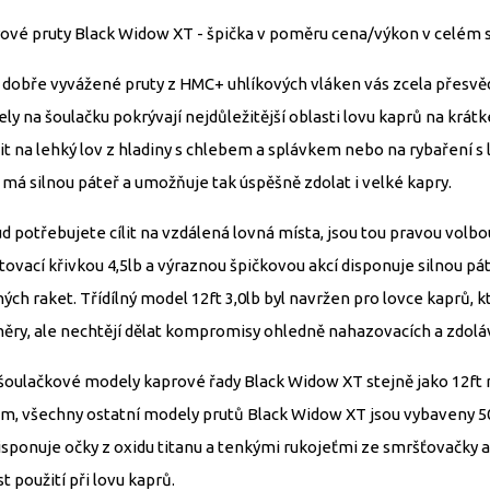
ové pruty Black Widow XT - špička v poměru cena/výkon v celém
 dobře vyvážené pruty z HMC+ uhlíkových vláken vás zcela přesvěd
ly na šoulačku pokrývají nejdůležitější oblasti lovu kaprů na krátk
it na lehký lov z hladiny s chlebem a splávkem nebo na rybaření s
b má silnou páteř a umožňuje tak úspěšně zdolat i velké kapry.
d potřebujete cílit na vzdálená lovná místa, jsou tou pravou volbo
stovací křivkou 4,5lb a výraznou špičkovou akcí disponuje silnou 
ých raket. Třídílný model 12ft 3,0lb byl navržen pro lovce kaprů, 
ěry, ale nechtějí dělat kompromisy ohledně nahazovacích a zdoláv
šoulačkové modely kaprové řady Black Widow XT stejně jako 12ft
m, všechny ostatní modely prutů Black Widow XT jsou vybaveny 
isponuje očky z oxidu titanu a tenkými rukojeťmi ze smršťovačky a
t použití při lovu kaprů.