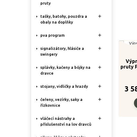
pruty

tašky, batohy, pouzdra a
obaly na doplňky

pva program

signalizátory, hlásiče a
swingery
Výpr
pruty 

splávky, kačeny a bójky na
/ 2-d
dravce

stojany, vidličky a hrazdy
3 5

čeřeny, vezírky, saky a
řízkovnice

vláčecí nástrahy a
příslušenství na lov dravců