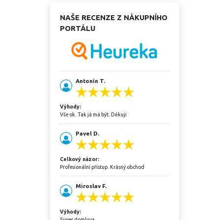
NAŠE RECENZE Z NÁKUPNÍHO
PORTÁLU
Antonín T.
Výhody:
Vše ok. Tak já má být. Děkuji
Pavel D.
Celkový názor:
Profesionální přístup. Krásný obchod
Miroslav F.
Výhody:
Super domluva