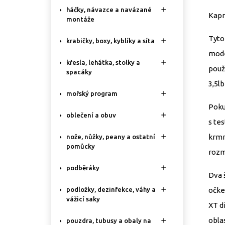

háčky, návazce a navázané
Kapr
montáže
Tyto

krabičky, boxy, kyblíky a síta
mode

křesla, lehátka, stolky a
použ
spacáky
3,5l

mořský program
Poku

oblečení a obuv
s te
krmn

nože, nůžky, peany a ostatní
pomůcky
rozm

podběráky
Dva 

očke
podložky, dezinfekce, váhy a
vážicí saky
XT d
oblas

pouzdra, tubusy a obaly na