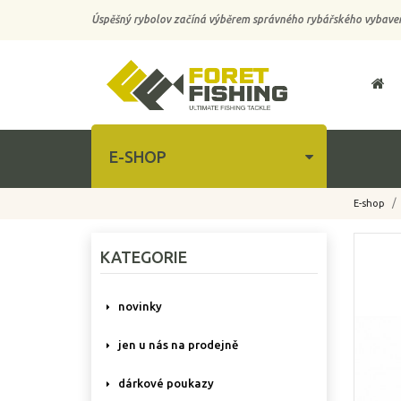
Úspěšný rybolov začíná výběrem správného rybářského vybaven
E-SHOP
E-shop
-15%
KATEGORIE
novinky
jen u nás na prodejně
dárkové poukazy