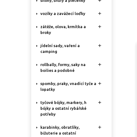

silony, šňůry a pletenky

vozíky a zavážecí loďky

zátěže, olova, krmítka a
broky

jídelní sady, vaření a
camping

rollbally, formy, saky na
boilies a podobné

spomby, praky, vnadící tyče a
lopatky

tyčové bójky, markery, h
bójky a ostatní rybářské
potřeby

karabinky, obratlíky,
bižuterie a ostatní