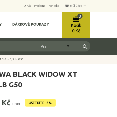
keyboard_arrow_down
O nás
Prodejna
Kontakt
Můj účet
0
Y
DÁRKOVÉ POUKAZY
Košík
0 Kč
search
3,6 m 3,5 lb G50
IWA BLACK WIDOW XT
 LB G50
 Kč
UŠETŘÍTE 15%
S DPH