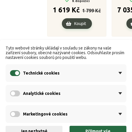
K dispozici
Běžná
Cena
1 619 Kč
7 03
1 799 Kč
cena
Koupit
Tyto webové stránky ukládají v souladu se zákony na vaše
zařízení soubory, obecně nazývané cookies. Odsouhlaste prosím
nastavení cookies souborů pro použití webu.
Technické cookies
Analytické cookies
Marketingové cookies
Jen nezbytné
Přijmout vše