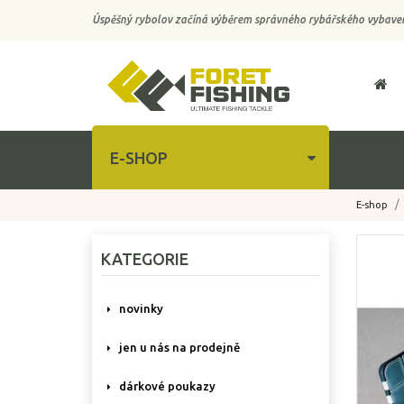
Úspěšný rybolov začíná výběrem správného rybářského vybaven
E-SHOP
E-shop
-10%
KATEGORIE
novinky
jen u nás na prodejně
dárkové poukazy