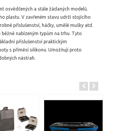
ent osvědčených a stále žádaných modelů.
ho plastu. V zavřeném stavu udrží stojícího
robné příslušenství, háčky, umělé mušky atd.
ti běžně nabízeným typům na trhu. Tyto
kladní příslušenství praktickým
oty s příměsí silikonu. Umožňují proto
dobných nástrah.