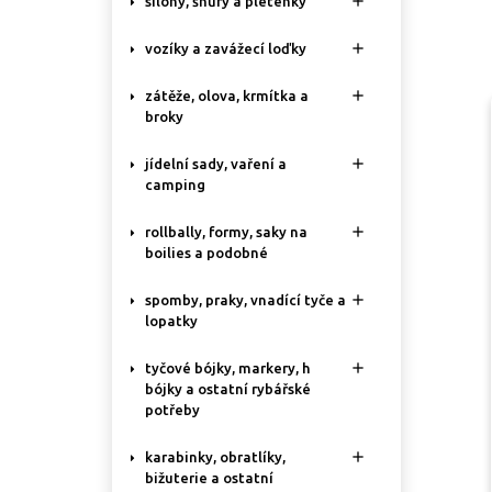

silony, šňůry a pletenky

vozíky a zavážecí loďky

zátěže, olova, krmítka a
broky

jídelní sady, vaření a
camping

rollbally, formy, saky na
boilies a podobné

spomby, praky, vnadící tyče a
lopatky

tyčové bójky, markery, h
bójky a ostatní rybářské
potřeby

karabinky, obratlíky,
bižuterie a ostatní