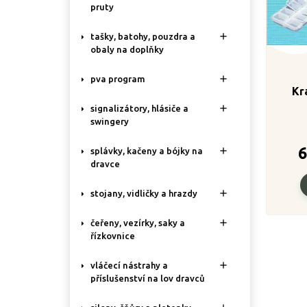
pruty

tašky, batohy, pouzdra a
obaly na doplňky

pva program
Kr

signalizátory, hlásiče a
swingery
6

splávky, kačeny a bójky na
dravce

stojany, vidličky a hrazdy

čeřeny, vezírky, saky a
řízkovnice

vláčecí nástrahy a
příslušenství na lov dravců