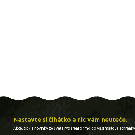
Nastavte si číhátko a nic vám neuteče.
Akce, tipy a novinky ze světa rybaření přímo do vaší mailové schránky