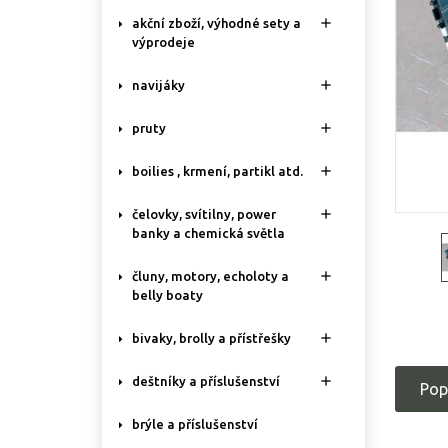

akční zboží, výhodné sety a
výprodeje

navijáky

pruty

boilies , krmení, partikl atd.

čelovky, svítilny, power
banky a chemická světla

čluny, motory, echoloty a
belly boaty

bivaky, brolly a přístřešky

deštníky a příslušenství
Pop
brýle a příslušenství