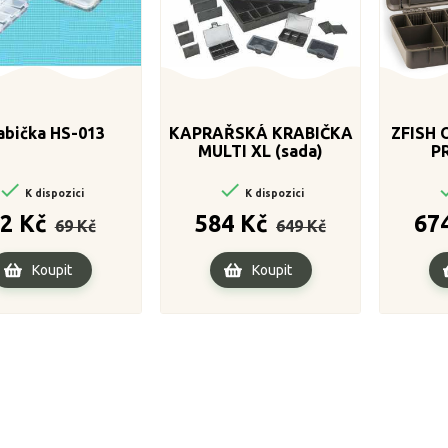
abička HS-013
KAPRAŘSKÁ KRABIČKA
ZFISH 
MULTI XL (sada)
PR


K dispozici
K dispozici
Běžná
Cena
Běžná
Cena
2 Kč
584 Kč
67
69 Kč
649 Kč
cena
cena
Koupit
Koupit