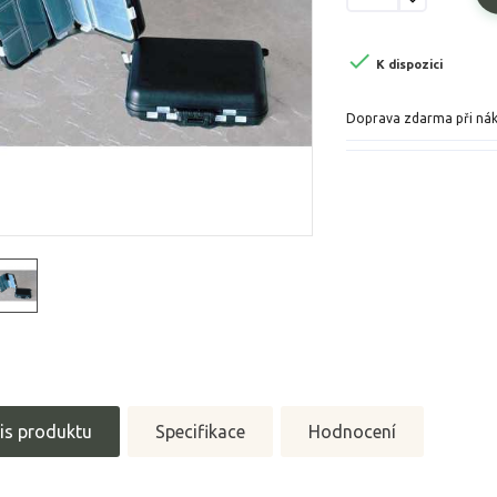

K dispozici
Doprava zdarma při ná
is produktu
Specifikace
Hodnocení