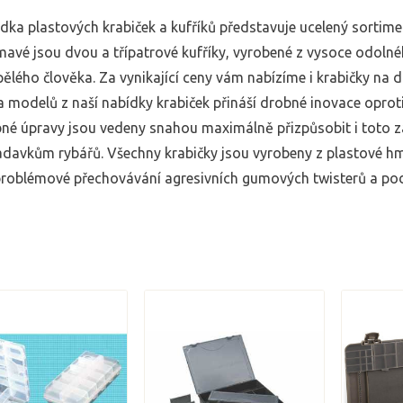
dka plastových krabiček a kufříků představuje ucelený sortim
mavé jsou dvou a třípatrové kufříky, vyrobené z vysoce odolné
ělého člověka. Za vynikající ceny vám nabízíme i krabičky na d
 modelů z naší nabídky krabiček přináší drobné inovace opro
né úpravy jsou vedeny snahou maximálně přizpůsobit i toto zá
davkům rybářů. Všechny krabičky jsou vyrobeny z plastové hm
roblémové přechovávání agresivních gumových twisterů a po