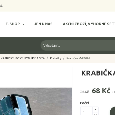
í.
E-SHOP
JEN U NÁS
AKČNÍ ZBOŽÍ, VÝHODNÉ SET
KRABIČKY, BOXY, KYBLÍKY A SÍTA
Krabičky
Krabička M-PB026
KRABIČK
68 Kč
75 Kč
S
Počet