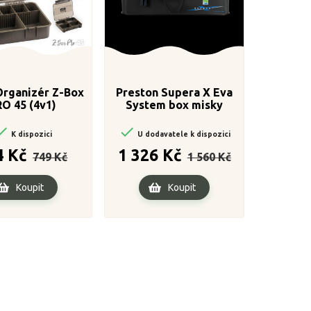
Organizér Z-Box
Preston Supera X Eva
O 45 (4v1)
System box misky


K dispozici
U dodavatele k dispozici
Běžná
Cena
Běžná
Cena
4 Kč
1 326 Kč
749 Kč
1 560 Kč
cena
cena
Koupit
Koupit