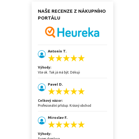
NAŠE RECENZE Z NÁKUPNÍHO
PORTÁLU
Antonín T.
Výhody:
Vše ok. Tak já má být. Děkuji
Pavel D.
Celkový názor:
Profesionální přístup. Krásný obchod
Miroslav F.
Výhody:
Super domluva