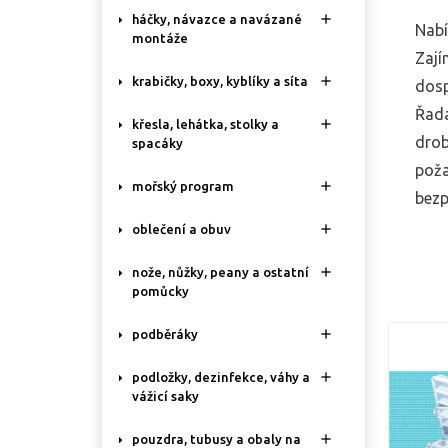

háčky, návazce a navázané
Nabí
montáže
Zají

krabičky, boxy, kyblíky a síta
dosp
Řada

křesla, lehátka, stolky a
drob
spacáky
poža

mořský program
bezp

oblečení a obuv

nože, nůžky, peany a ostatní
pomůcky

podběráky

podložky, dezinfekce, váhy a
vážicí saky

pouzdra, tubusy a obaly na