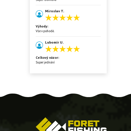
Miroslav T.
Výhody:
Vše v pohodě.
Lubomír U.
Celkový názor:
Super jednání