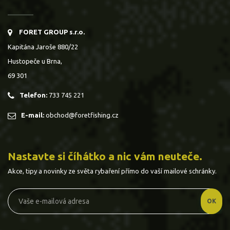
FORET GROUP s.r.o.
Kapitána Jaroše 880/22
Hustopeče u Brna,
69 301
Telefon:
733 745 221
E-mail:
obchod@foretfishing.cz
Nastavte si číhátko a nic vám neuteče.
Akce, tipy a novinky ze světa rybaření přímo do vaší mailové schránky.