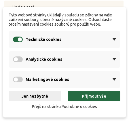
Hodnocení
Tyto webové stránky ukládají v souladu se zákony na vaše
zařízení soubory, obecně nazývané cookies. Odsouhlaste
prosím nastavení cookies souborů pro použití webu.
Kompaktní, avšak mimořádně stabilní a robustní
Technické cookies
křeslo se čtyřmi teleskopickými nohami a pevnými
područkami. Minimální transportní rozměry jej
předurčují pro kratší vycházky a rybolov na hůře
Analytické cookies
přístupných místech. Nijak však nesnižují jeho
celkovou pevnost ani nosnost. Díky speciálně
Marketingové cookies
tvarovanému rámu sedáku nabízí toto křeslo
nečakaně pohodlné sezení. Samovýsuvné
Jen nezbytné
Přijmout vše
teleskopické nohy jsou vybaveny výkyvnými patkami
proti zaboření.
Přejít na stránku Podrobně o cookies
TRANSPORTNÍ TAŠKA