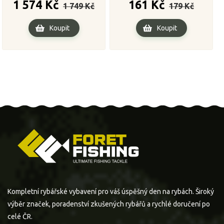
Běžná
Cena
Běžná
Cena
1 574 Kč
161 Kč
1 749 Kč
179 Kč
cena
cena
Koupit
Koupit
Kompletní rybářské vybavení pro váš úspěšný den na rybách. Široký
výběr značek, poradenství zkušených rybářů a rychlé doručení po
celé ČR.