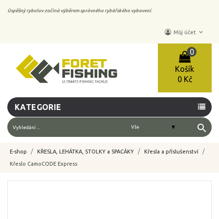
Úspěšný rybolov začíná výběrem správného rybářského vybavení.
keyboard_arrow_down
Můj účet
0
Košík
0 Kč
KATEGORIE
search
E-shop
KŘESLA, LEHÁTKA, STOLKY a SPACÁKY
Křesla a příslušenství
Křeslo CamoCODE Express
-10%