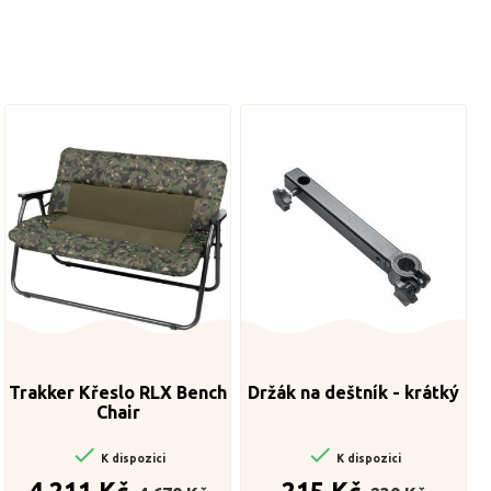
Trakker Křeslo RLX Bench
Držák na deštník - krátký
Chair


K dispozici
K dispozici
Běžná
Cena
Běžná
Cena