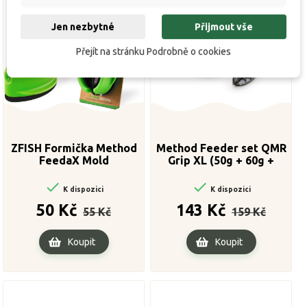
Jen nezbytné
Přijmout vše
Přejít na stránku Podrobně o cookies
ZFISH Formička Method
Method Feeder set QMR
FeedaX Mold
Grip XL (50g + 60g +
mould)


K dispozici
K dispozici
Běžná
Cena
Běžná
Cena
50 Kč
143 Kč
55 Kč
159 Kč
cena
cena
Koupit
Koupit