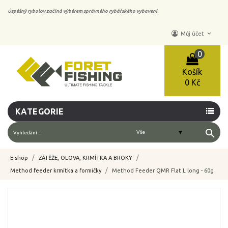
Úspěšný rybolov začíná výběrem správného rybářského vybavení.
keyboard_arrow_down
Můj účet
0
Košík
0 Kč
KATEGORIE
search
E-shop
ZÁTĚŽE, OLOVA, KRMÍTKA A BROKY
Method feeder krmítka a formičky
Method Feeder QMR Flat L long - 60g
-10%