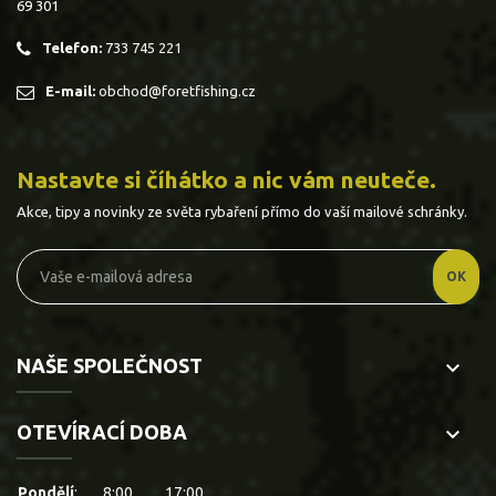
69 301
Telefon:
733 745 221
E-mail:
obchod@foretfishing.cz
Nastavte si číhátko a nic vám neuteče.
Akce, tipy a novinky ze světa rybaření přímo do vaší mailové schránky.
NAŠE SPOLEČNOST
keyboard_arrow_down
OTEVÍRACÍ DOBA
keyboard_arrow_down
Pondělí
:
8:00
17:00