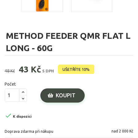
METHOD FEEDER QMR FLAT L
LONG - 60G
43 Kč
UŠETŘÍTE 10%
48 Kč
S DPH
Počet
KOUPIT

K dispozici
nad 2 000 Kč
Doprava zdarma při nákupu