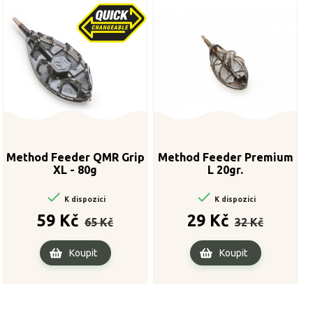
Method Feeder QMR Grip
Method Feeder Premium
XL - 80g
L 20gr.


K dispozici
K dispozici
Běžná
Cena
Běžná
Cena
59 Kč
29 Kč
65 Kč
32 Kč
cena
cena
Koupit
Koupit