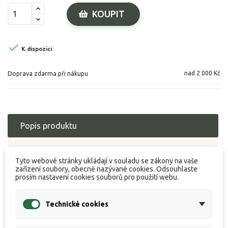
KOUPIT

K dispozici
nad 2 000 Kč
Doprava zdarma při nákupu
Popis produktu
Specifikace
Tyto webové stránky ukládají v souladu se zákony na vaše
zařízení soubory, obecně nazývané cookies. Odsouhlaste
Hodnocení
prosím nastavení cookies souborů pro použití webu.
Technické cookies
Nově vyvinutý prut pro těžší lov na method a feeder.