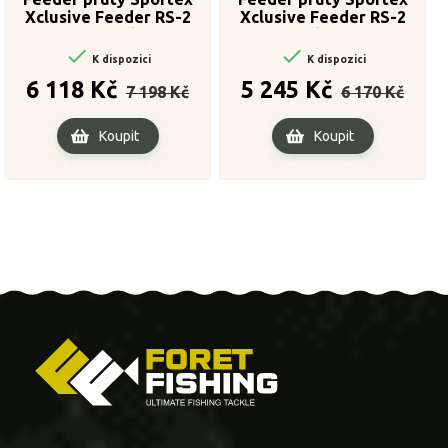
Xclusive Feeder RS-2
Xclusive Feeder RS-2
Medium XS 2-díl 300cm /
Light XS 2díl 300cm / 35-

95-1

85g
K dispozici
K dispozici
Běžná
Cena
Běžná
Cena
6 118 Kč
5 245 Kč
7 198 Kč
6 170 Kč
cena
cena
Koupit
Koupit