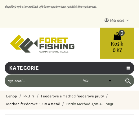
Úspěšný rybolov začíná výběrem správného rybářského vybavení.
keyboard_arrow_down
Můj účet
0
Košík
0 Kč
KATEGORIE
search
E-shop
PRUTY
Feederové a method feederové pruty
Method feederové 3,3 m a méně
Entrix Method 3,9m 40 - 90gr
-10%