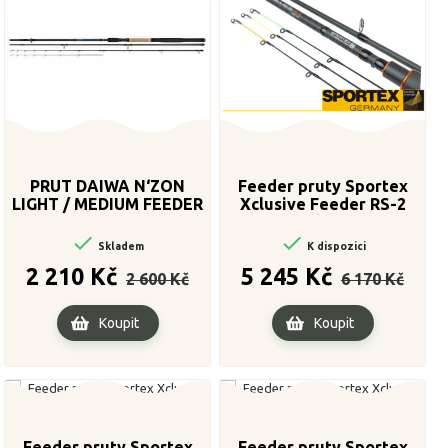
PRUT DAIWA N‘ZON
Feeder pruty Sportex
LIGHT / MEDIUM FEEDER
Xclusive Feeder RS-2
330/60
Light XS 2díl 300cm / 35-


85g
Skladem
K dispozici
Běžná
Cena
Běžná
Cena
2 210 Kč
5 245 Kč
2 600 Kč
6 170 Kč
cena
cena
Koupit
Koupit
Feeder pruty Sportex
Feeder pruty Sportex