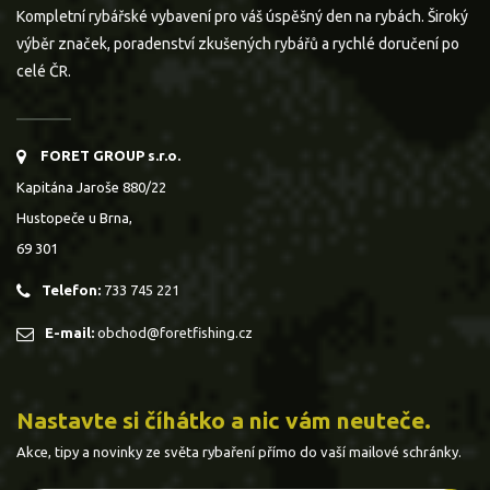
Kompletní rybářské vybavení pro váš úspěšný den na rybách. Široký
výběr značek, poradenství zkušených rybářů a rychlé doručení po
celé ČR.
FORET GROUP s.r.o.
Kapitána Jaroše 880/22
Hustopeče u Brna,
69 301
Telefon:
733 745 221
E-mail:
obchod@foretfishing.cz
Nastavte si číhátko a nic vám neuteče.
Akce, tipy a novinky ze světa rybaření přímo do vaší mailové schránky.