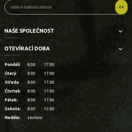
NAŠE SPOLEČNOST
keyboard_arrow_down
OTEVÍRACÍ DOBA
keyboard_arrow_down
Pondělí
:
8:00
17:00
Úterý
:
8:00
17:00
Středa
:
8:00
17:00
Čtvrtek
:
8:00
17:00
Pátek:
8:00
17:00
Sobota:
8:00
12:00
Neděle:
zavřeno