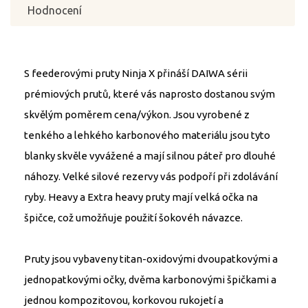
Hodnocení
S feederovými pruty Ninja X přináší DAIWA sérii
prémiových prutů, které vás naprosto dostanou svým
skvělým poměrem cena/výkon. Jsou vyrobené z
tenkého a lehkého karbonového materiálu jsou tyto
blanky skvěle vyvážené a mají silnou páteř pro dlouhé
náhozy. Velké silové rezervy vás podpoří při zdolávání
ryby. Heavy a Extra heavy pruty mají velká očka na
špičce, což umožňuje použití šokovéh návazce.
Pruty jsou vybaveny titan-oxidovými dvoupatkovými a
jednopatkovými očky, dvěma karbonovými špičkami a
jednou kompozitovou, korkovou rukojetí a