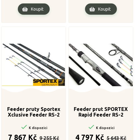
Koupit
Koupit
Feeder pruty Sportex
Feeder prut SPORTEX
Xclusive Feeder RS-2
Rapid Feeder RS-2
Heavy Distance 3-díl
Medium 3-díl, 390cm / 80-

395cm /

150g
K dispozici
K dispozici
Běžná
Cena
Běžná
Cena
7 867 Kč
4 797 Kč
9 255 Kč
5 643 Kč
cena
cena