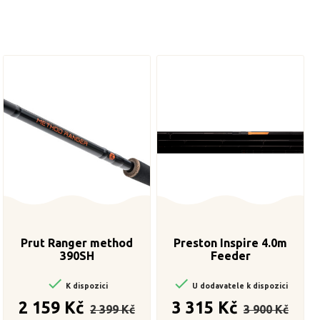
Prut Ranger method
Preston Inspire 4.0m
390SH
Feeder


K dispozici
U dodavatele k dispozici
Běžná
Cena
Běžná
Cena
2 159 Kč
3 315 Kč
2 399 Kč
3 900 Kč
cena
cena