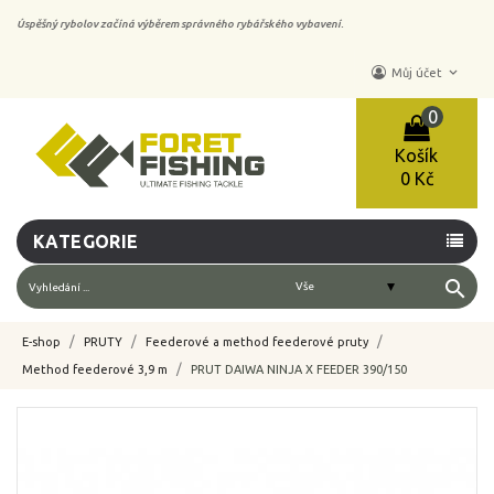
Úspěšný rybolov začíná výběrem správného rybářského vybavení.
keyboard_arrow_down
Můj účet
0
Košík
0 Kč
KATEGORIE
search
E-shop
PRUTY
Feederové a method feederové pruty
Method feederové 3,9 m
PRUT DAIWA NINJA X FEEDER 390/150
-15%