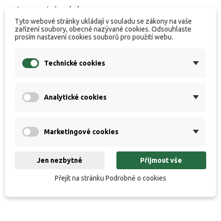
transportním obalem.
Tyto webové stránky ukládají v souladu se zákony na vaše
zařízení soubory, obecně nazývané cookies. Odsouhlaste
prosím nastavení cookies souborů pro použití webu.
Specifikace:
• Délka: 390 cm
Technické cookies
• Vrhací zátěž: do 150 g
• Transportní délka: 136 cm
Analytické cookies
• Počet dílů: 3+3
• Hmotnost: 290 g
• Počet oček: 14
Marketingové cookies
• HMC+® karbonový blank
• Korková rukojeť
Jen nezbytné
Přijmout vše
• Titan-oxidová očka
Přejít na stránku Podrobně o cookies
• Transportní obal