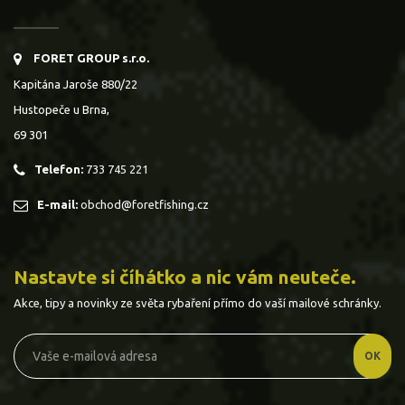
FORET GROUP s.r.o.
Kapitána Jaroše 880/22
Hustopeče u Brna,
69 301
Telefon:
733 745 221
E-mail:
obchod@foretfishing.cz
Nastavte si číhátko a nic vám neuteče.
Akce, tipy a novinky ze světa rybaření přímo do vaší mailové schránky.