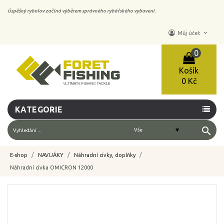
Úspěšný rybolov začíná výběrem správného rybářského vybavení.
keyboard_arrow_down
Můj účet
0
Košík
0 Kč
KATEGORIE
search
E-shop
NAVIJÁKY
Náhradní cívky, doplňky
Náhradní cívka OMICRON 12000
-10%