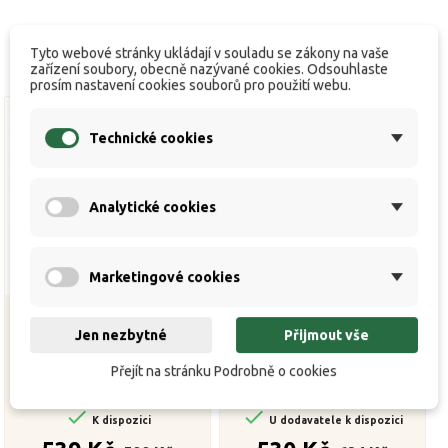
Tyto webové stránky ukládají v souladu se zákony na vaše
zařízení soubory, obecně nazývané cookies. Odsouhlaste
prosím nastavení cookies souborů pro použití webu.
Technické cookies
Analytické cookies
Marketingové cookies
Jen nezbytné
Přijmout vše
Náhradní cívka Panther
Preston Invictus 320
Přejít na stránku Podrobně o cookies
SHX 8000
Spare Spool


K dispozici
U dodavatele k dispozici
Běžná
Cena
Běžná
Cena