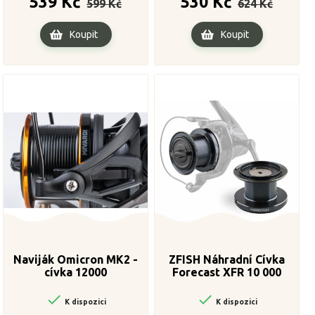
539 Kč
530 Kč
599 Kč
624 Kč
cena
cena
Koupit
Koupit
Naviják Omicron MK2 -
ZFISH Náhradní Cívka
cívka 12000
Forecast XFR 10 000


K dispozici
K dispozici