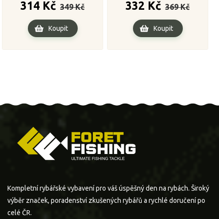
Běžná
Cena
Běžná
Cena
314 Kč
332 Kč
349 Kč
369 Kč
cena
cena
Koupit
Koupit
Kompletní rybářské vybavení pro váš úspěšný den na rybách. Široký
výběr značek, poradenství zkušených rybářů a rychlé doručení po
celé ČR.