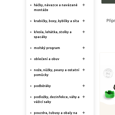

háčky, návazce a navázané
montáže
Přip

krabičky, boxy, kyblíky a síta

křesla, lehátka, stolky a
spacáky

mořský program

oblečení a obuv

nože, nůžky, peany a ostatní
pomůcky

podběráky

podložky, dezinfekce, váhy a
vážicí saky

pouzdra, tubusy a obaly na