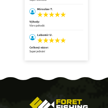
Miroslav T.
Výhody:
Vše v pohodě.
Lubomír U.
Celkový názor:
Super jednání