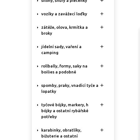

silony, šňůry a pletenky

vozíky a zavážecí loďky

zátěže, olova, krmítka a
broky

jídelní sady, vaření a
camping

rollbally, formy, saky na
boilies a podobné

spomby, praky, vnadící tyče a
lopatky

tyčové bójky, markery, h
bójky a ostatní rybářské
potřeby

karabinky, obratlíky,
bižuterie a ostatní