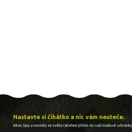
Nastavte si číhátko a nic vám neuteče.
Akce, tipy a novinky ze světa rybaření přímo do vaší mailové schránky