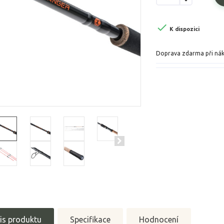

K dispozici
Doprava zdarma při ná
is produktu
Specifikace
Hodnocení