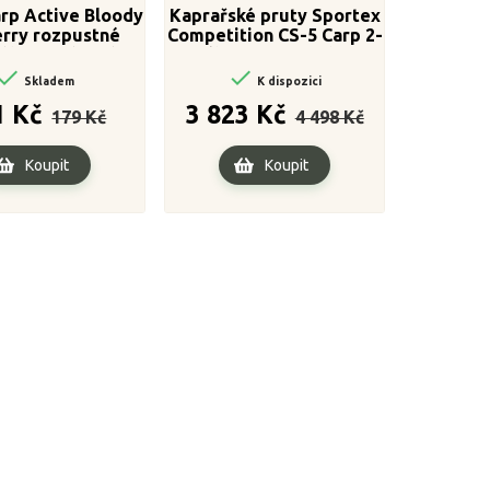
rp Active Bloody
Kaprařské pruty Sportex
rry rozpustné
Competition CS-5 Carp 2-
álně vyvážené
díl 366cm / 3,00lbs
ilies 20 mm


Skladem
K dispozici
Běžná
Cena
Běžná
Cena
1 Kč
3 823 Kč
179 Kč
4 498 Kč
cena
cena
Koupit
Koupit