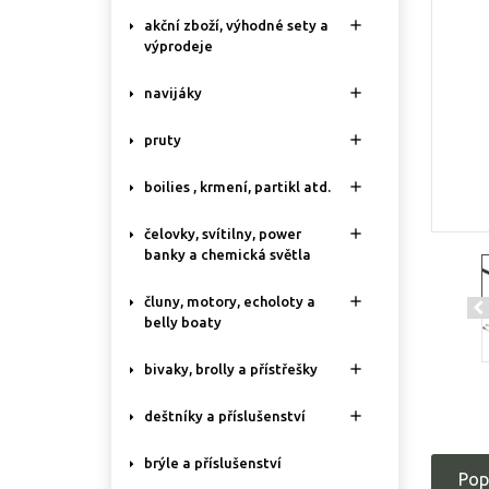

akční zboží, výhodné sety a
výprodeje

navijáky

pruty

boilies , krmení, partikl atd.

čelovky, svítilny, power
banky a chemická světla

čluny, motory, echoloty a
belly boaty

bivaky, brolly a přístřešky

deštníky a příslušenství
brýle a příslušenství
Pop