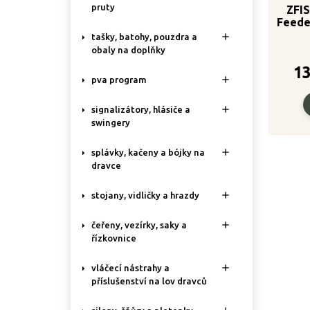
pruty
ZFI
Feede
Set 4

tašky, batohy, pouzdra a
obaly na doplňky
1

pva program

signalizátory, hlásiče a
swingery

splávky, kačeny a bójky na
dravce

stojany, vidličky a hrazdy

čeřeny, vezírky, saky a
řízkovnice

vláčecí nástrahy a
příslušenství na lov dravců