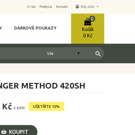
keyboard_arrow_down
O nás
Prodejna
Kontakt
Můj účet
0
Y
DÁRKOVÉ POUKAZY
Košík
0 Kč
search
NGER METHOD 420SH
 Kč
UŠETŘÍTE 10%
S DPH
KOUPIT