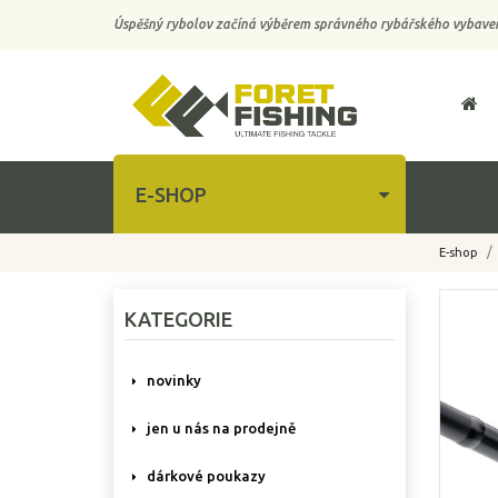
Úspěšný rybolov začíná výběrem správného rybářského vybaven
E-SHOP
E-shop
-10%
KATEGORIE
novinky
jen u nás na prodejně
dárkové poukazy