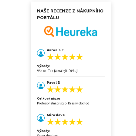
NAŠE RECENZE Z NÁKUPNÍHO
PORTÁLU
Antonín T.
Výhody:
Vše ok. Tak já má být. Děkuji
Pavel D.
Celkový názor:
Profesionální přístup. Krásný obchod
Miroslav F.
Výhody:
Super domluva