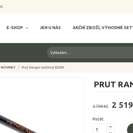
í.
E-SHOP
JEN U NÁS
AKČNÍ ZBOŽÍ, VÝHODNÉ SET
NOVINKY
Prut Ranger method 420SH
PRUT RA
2 519
2 799 Kč
Počet