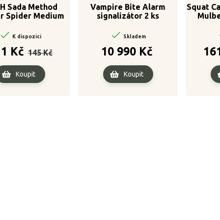
SH Sada Method
Vampire Bite Alarm
Squat Ca
r Spider Medium
signalizátor 2 ks
Mulbe
0,50g + Formička
neutr


bo
K dispozici
Skladem
Běžná
Cena
Cena
31 Kč
10 990 Kč
16
145 Kč
cena
Koupit
Koupit