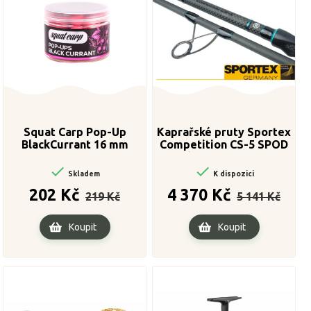
Squat Carp Pop-Up
Kaprařské pruty Sportex
BlackCurrant 16 mm
Competition CS-5 SPOD
2-díl 396cm / 5,50cm


Skladem
K dispozici
Běžná
Cena
Běžná
Cena
202 Kč
4 370 Kč
219 Kč
5 141 Kč
cena
cena
Koupit
Koupit