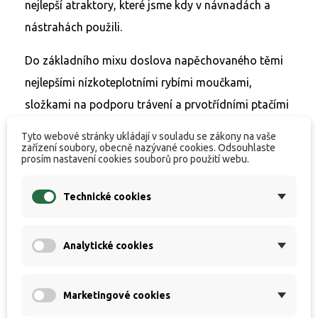
nejlepší atraktory, které jsme kdy v návnadách a
nástrahách použili.
Do základního mixu doslova napěchovaného těmi
nejlepšími nízkoteplotními rybími moučkami,
složkami na podporu trávení a prvotřídními ptačími
zoby jsme navíc přidali pořádnou porci Belachanu,
Tyto webové stránky ukládají v souladu se zákony na vaše
nejhodnotnější a nejrozpustnější játrový extrakt a
zařízení soubory, obecně nazývané cookies. Odsouhlaste
prosím nastavení cookies souborů pro použití webu.
jako třešničku na dortu dokonalý sypký Calanus
extrakt.
Technické cookies
Výsledkem je boilies, které nám od prvních testů
Analytické cookies
stále znovu a znovu potvrzuje, že
sázka na
naprosto přírodní a neokoukané suroviny vždy
byla, je a bude tím, co našim návnadám a
Marketingové cookies
nástrahám dává drtivý náskok a důvěru těch