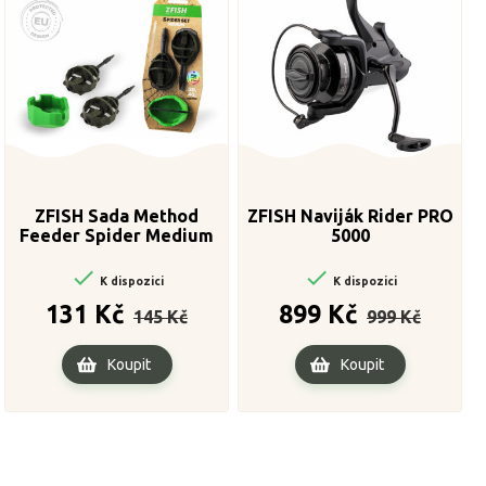
ZFISH Sada Method
ZFISH Naviják Rider PRO
Feeder Spider Medium
5000
Set 40,50g + Formička


K dispozici
K dispozici
Běžná
Cena
Běžná
Cena
131 Kč
899 Kč
145 Kč
999 Kč
cena
cena
Koupit
Koupit