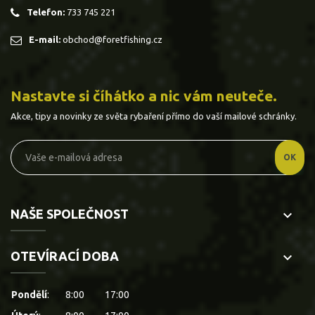
Telefon:
733 745 221
E-mail:
obchod@foretfishing.cz
Nastavte si číhátko a nic vám neuteče.
Akce, tipy a novinky ze světa rybaření přímo do vaší mailové schránky.
NAŠE SPOLEČNOST
keyboard_arrow_down
OTEVÍRACÍ DOBA
keyboard_arrow_down
Pondělí
:
8:00
17:00