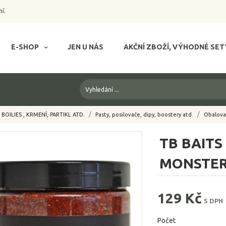
í.
E-SHOP
JEN U NÁS
AKČNÍ ZBOŽÍ, VÝHODNÉ SET
BOILIES , KRMENÍ, PARTIKL ATD.
Pasty, posilovače, dipy, boostery atd.
Obalovac
TB BAITS
MONSTER
129 Kč
S DPH
Počet