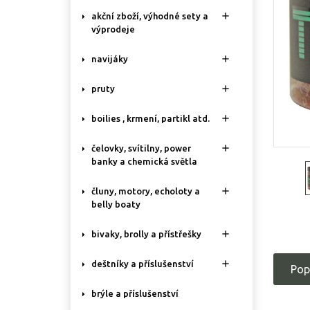

akční zboží, výhodné sety a
výprodeje

navijáky

pruty

boilies , krmení, partikl atd.

čelovky, svítilny, power
banky a chemická světla

čluny, motory, echoloty a
belly boaty

bivaky, brolly a přístřešky

deštníky a příslušenství
Pop
brýle a příslušenství