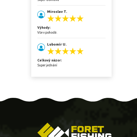
Miroslav T.
Výhody:
Vše v pohodě.
Lubomír U.
Celkový názor:
Super jednání