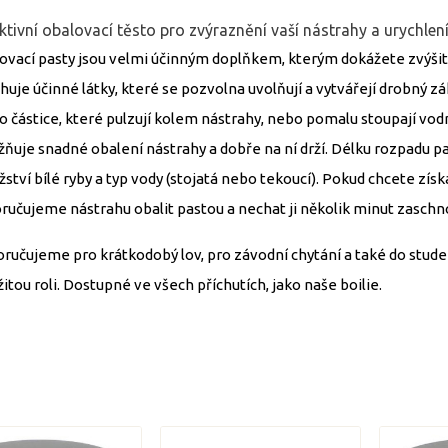
ktivní obalovací těsto pro zvýraznění vaší nástrahy a urychlen
ovací pasty jsou velmi účinným doplňkem, kterým dokážete zvýšit a
huje účinné látky, které se pozvolna uvolňují a vytvářejí drobný z
o částice, které pulzují kolem nástrahy, nebo pomalu stoupají vo
ňuje snadné obalení nástrahy a dobře na ní drží. Délku rozpadu pa
ství bílé ryby a typ vody (stojatá nebo tekoucí). Pokud chcete získ
ručujeme nástrahu obalit pastou a nechat ji několik minut zaschn
ručujeme pro krátkodobý lov, pro závodní chytání a také do stude
itou roli. Dostupné ve všech příchutích, jako naše boilie.