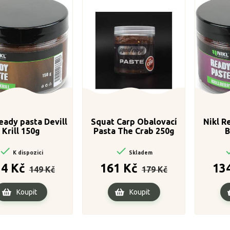
eady pasta Devill
Squat Carp Obalovací
Nikl R
Krill 150g
Pasta The Crab 250g
B


K dispozici
Skladem
Běžná
Cena
Běžná
Cena
34 Kč
161 Kč
13
149 Kč
179 Kč
cena
cena
Koupit
Koupit