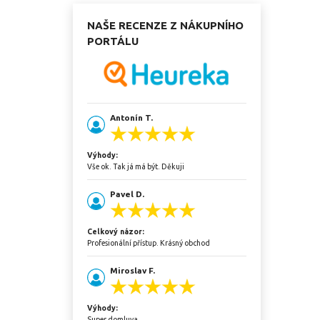
NAŠE RECENZE Z NÁKUPNÍHO
PORTÁLU
Antonín T.
Výhody:
Vše ok. Tak já má být. Děkuji
Pavel D.
Celkový názor:
Profesionální přístup. Krásný obchod
Miroslav F.
Výhody:
Super domluva