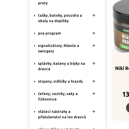
pruty

tašky, batohy, pouzdra a
obaly na doplňky

pva program

signalizátory, hlásiče a
swingery

splávky, kačeny a bójky na
Nikl R
dravce

stojany, vidličky a hrazdy
1

čeřeny, vezírky, saky a
řízkovnice

vláčecí nástrahy a
příslušenství na lov dravců