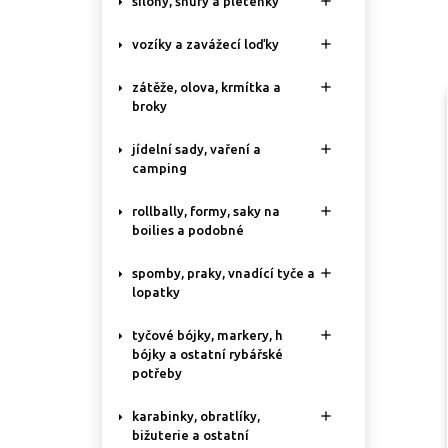

silony, šňůry a pletenky

vozíky a zavážecí loďky

zátěže, olova, krmítka a
broky

jídelní sady, vaření a
camping

rollbally, formy, saky na
boilies a podobné

spomby, praky, vnadící tyče a
lopatky

tyčové bójky, markery, h
bójky a ostatní rybářské
potřeby

karabinky, obratlíky,
bižuterie a ostatní