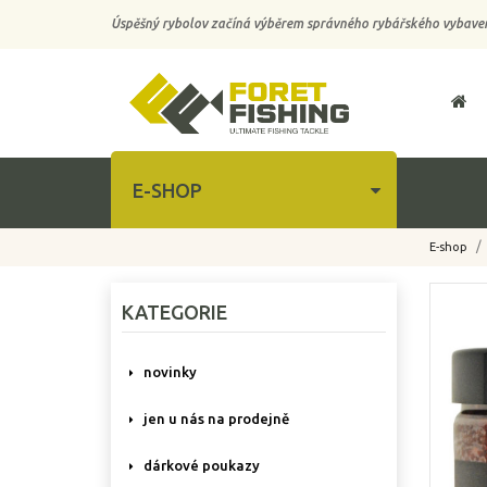
Úspěšný rybolov začíná výběrem správného rybářského vybaven
E-SHOP
E-shop
KATEGORIE
novinky
jen u nás na prodejně
dárkové poukazy