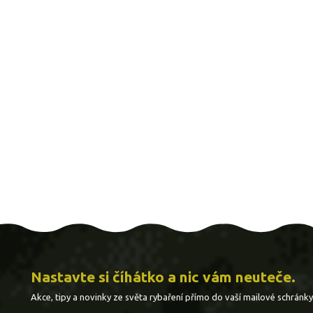
Nastavte si číhátko a nic vám neuteče.
Akce, tipy a novinky ze světa rybaření přímo do vaší mailové schránky