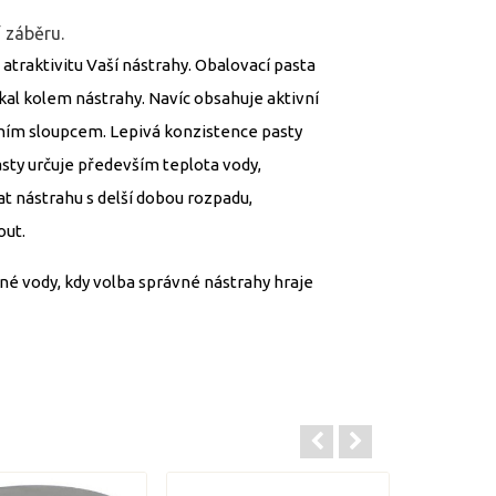
í záběru.
traktivitu Vaší nástrahy. Obalovací pasta
ákal kolem nástrahy. Navíc obsahuje aktivní
dním sloupcem. Lepivá konzistence pasty
sty určuje především teplota vody,
at nástrahu s delší dobou rozpadu,
out.
né vody, kdy volba správné nástrahy hraje