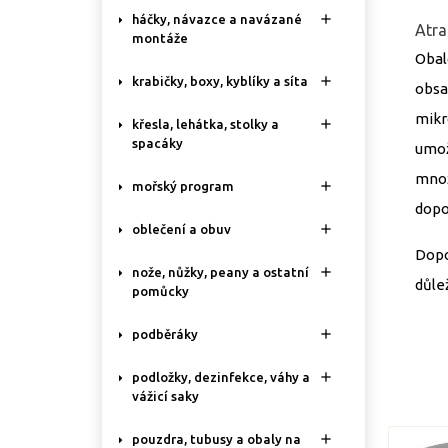

háčky, návazce a navázané
Atra
montáže
Obal

krabičky, boxy, kyblíky a síta
obsa
mikr

křesla, lehátka, stolky a
spacáky
umož
množ

mořský program
dopo

oblečení a obuv
Dopo

nože, nůžky, peany a ostatní
důlež
pomůcky

podběráky

podložky, dezinfekce, váhy a
vážicí saky

pouzdra, tubusy a obaly na