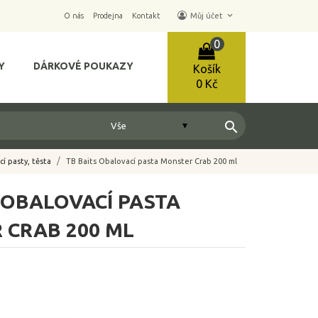
keyboard_arrow_down
O nás
Prodejna
Kontakt
Můj účet
0
Y
DÁRKOVÉ POUKAZY
Košík
0 Kč
search
í pasty, těsta
TB Baits Obalovací pasta Monster Crab 200 ml
 OBALOVACÍ PASTA
 CRAB 200 ML