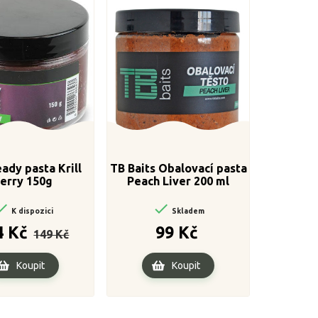
eady pasta Krill
TB Baits Obalovací pasta
erry 150g
Peach Liver 200 ml


K dispozici
Skladem
Běžná
Cena
Cena
4 Kč
99 Kč
149 Kč
cena
Koupit
Koupit