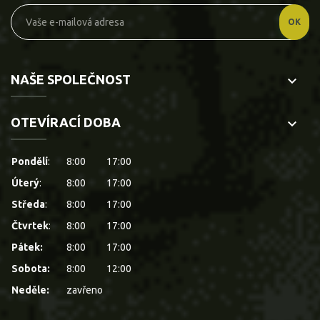
NAŠE SPOLEČNOST
keyboard_arrow_down
OTEVÍRACÍ DOBA
keyboard_arrow_down
Pondělí
:
8:00
17:00
Úterý
:
8:00
17:00
Středa
:
8:00
17:00
Čtvrtek
:
8:00
17:00
Pátek:
8:00
17:00
Sobota:
8:00
12:00
Neděle:
zavřeno