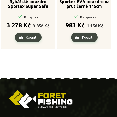
Rybářské pouzdro
Sportex EVA pouzdro na
Sportex Super Safe
prut černé 145cm
tříkomorové 8,6ft / 262cm


K dispozici
K dispozici
Běžná
Cena
Běžná
Cena
3 278 Kč
983 Kč
3 856 Kč
1 156 Kč
cena
cena
Koupit
Koupit