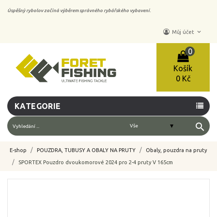
Úspěšný rybolov začíná výběrem správného rybářského vybavení.
keyboard_arrow_down
Můj účet
0
Košík
0 Kč
KATEGORIE
search
E-shop
POUZDRA, TUBUSY A OBALY NA PRUTY
Obaly, pouzdra na pruty
SPORTEX Pouzdro dvoukomorové 2024 pro 2-4 pruty V 165cm
-15%