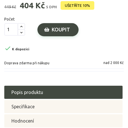
404 Kč
UŠETŘÍTE 10%
449 Kč
S DPH
Počet
KOUPIT

K dispozici
nad 2 000 Kč
Doprava zdarma při nákupu
Popis produktu
Specifikace
Hodnocení