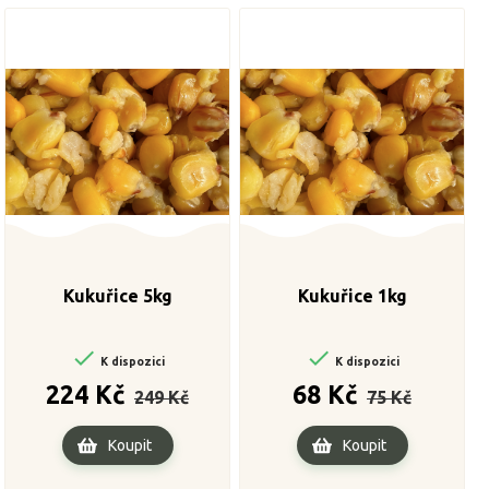
Kukuřice 5kg
Kukuřice 1kg


K dispozici
K dispozici
Běžná
Cena
Běžná
Cena
224 Kč
68 Kč
249 Kč
75 Kč
cena
cena
Koupit
Koupit