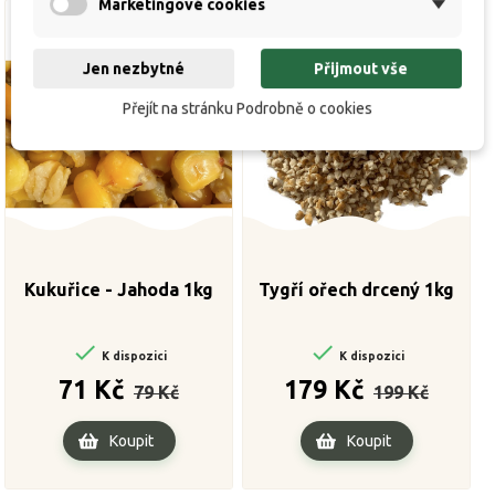
Marketingové cookies
Jen nezbytné
Přijmout vše
Přejít na stránku Podrobně o cookies
Kukuřice - Jahoda 1kg
Tygří ořech drcený 1kg


K dispozici
K dispozici
Běžná
Cena
Běžná
Cena
71 Kč
179 Kč
79 Kč
199 Kč
cena
cena
Koupit
Koupit