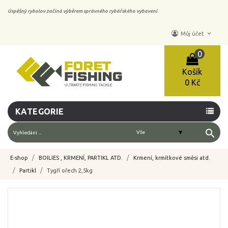
Úspěšný rybolov začíná výběrem správného rybářského vybavení.
keyboard_arrow_down
Můj účet
0
Košík
0 Kč
KATEGORIE
search
E-shop
BOILIES , KRMENÍ, PARTIKL ATD.
Krmení, krmítkové směsi atd.
Partikl
Tygří ořech 2,5kg
-10%