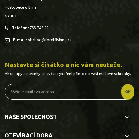
Hustopeče u Brna,
69 301
Telefon:
733 745 221
E-mail:
obchod@foretfishing.cz
Nastavte si číhátko a nic vám neuteče.
Akce, tipy a novinky ze světa rybaření přímo do vaší mailové schránky.
NAŠE SPOLEČNOST
keyboard_arrow_down
OTEVÍRACÍ DOBA
keyboard_arrow_down