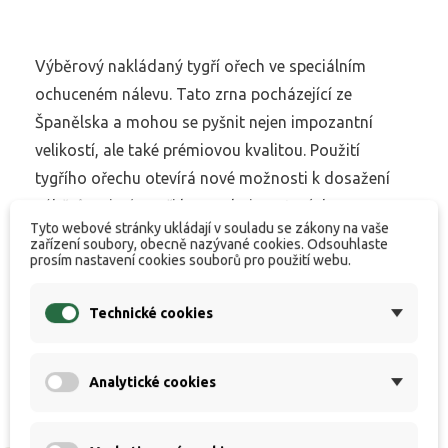
Výběrový nakládaný tygří ořech ve speciálním
ochuceném nálevu. Tato zrna pocházející ze
Španělska a mohou se pyšnit nejen impozantní
velikostí, ale také prémiovou kvalitou. Použití
tygřího ořechu otevírá nové možnosti k dosažení
záběrů, zejména při lovu velmi opatrných
Tyto webové stránky ukládají v souladu se zákony na vaše
kaprovitých ryb. Jejich vyhledávání, sbírání a drcení
zařízení soubory, obecně nazývané cookies. Odsouhlaste
prosím nastavení cookies souborů pro použití webu.
při požírání kapři prostě milují. Specialisté na lov
kaprů proto opakovaně oceňují neskutečnou
Technické cookies
atraktivitu této osvědčené nástrahy.
Analytické cookies