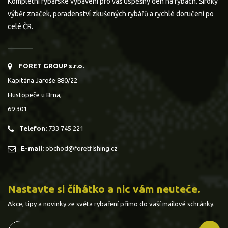
Kompletní rybářské vybavení pro váš úspěšný den na rybách. Široký
výběr značek, poradenství zkušených rybářů a rychlé doručení po
celé ČR.
FORET GROUP s.r.o.
Kapitána Jaroše 880/22
Hustopeče u Brna,
69 301
Telefon:
733 745 221
E-mail:
obchod@foretfishing.cz
Nastavte si číhátko a nic vám neuteče.
Akce, tipy a novinky ze světa rybaření přímo do vaší mailové schránky.