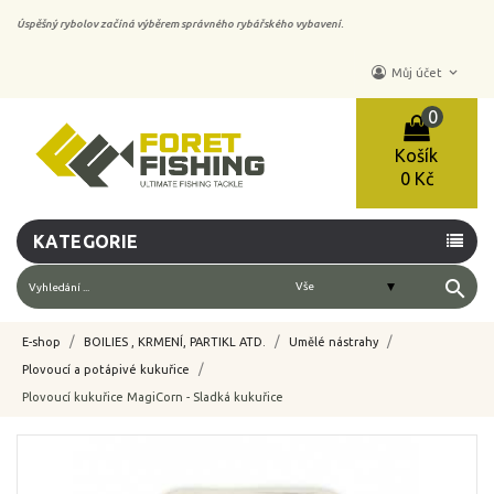
Úspěšný rybolov začíná výběrem správného rybářského vybavení.
keyboard_arrow_down
Můj účet
0
Košík
0 Kč
KATEGORIE
search
E-shop
BOILIES , KRMENÍ, PARTIKL ATD.
Umělé nástrahy
Plovoucí a potápivé kukuřice
Plovoucí kukuřice MagiCorn - Sladká kukuřice
-10%