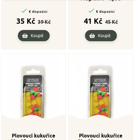


K dispozici
K dispozici
Běžná
Cena
Běžná
Cena
35 Kč
41 Kč
39 Kč
45 Kč
cena
cena
Koupit
Koupit
Plovoucí kukuřice
Plovoucí kukuřice