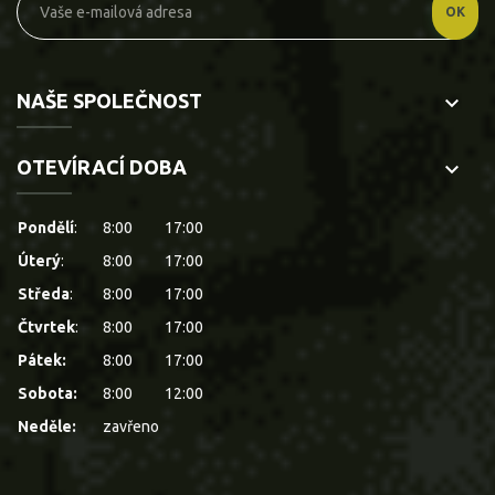
NAŠE SPOLEČNOST
keyboard_arrow_down
OTEVÍRACÍ DOBA
keyboard_arrow_down
Pondělí
:
8:00
17:00
Úterý
:
8:00
17:00
Středa
:
8:00
17:00
Čtvrtek
:
8:00
17:00
Pátek:
8:00
17:00
Sobota:
8:00
12:00
Neděle:
zavřeno