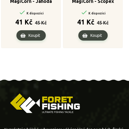
MagiCorn - Jahoda
MagiCorn - Scopex


K dispozici
K dispozici
Běžná
Cena
Běžná
Cena
41 Kč
41 Kč
45 Kč
45 Kč
cena
cena
Koupit
Koupit