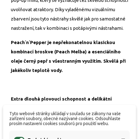
pop-up mixu, který se vyznačuje též skvělou schopností
uvolňovat atraktory. Díky vyladěnému vizuálnímu
zbarvení jsou tyto nástrahy skvělé jak pro samostatné
nastražení, tak v kombinaci s potápivými nástrahami.
Peach´n´Pepper je nepřekonatelnou klasickou
kombinací broskve (Peach Melba) a esenciálního
oleje černý pepř s všestranným využitím. Skvělá při
jakékoliv teplotě vody.
Extra dlouhá plovoucí schopnost a delikátní
výrazné ochucení.
Tyto webové stránky ukládají v souladu se zákony na vaše
zařízení soubory, obecně nazývané cookies. Odsouhlaste
Každá krabička pop-up boilies je nyní doplněna o
prosím nastavení cookies souborů pro použití webu.
ampulku s příslušnou esencí (případně v kombinaci