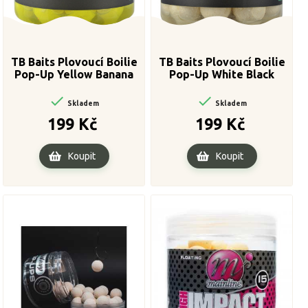
TB Baits Plovoucí Boilie
TB Baits Plovoucí Boilie
Pop-Up Yellow Banana
Pop-Up White Black
Pineapple + NHDC 65 g 16
Pepper + NHDC 65 g 16

mm

mm
Skladem
Skladem
Cena
Cena
199 Kč
199 Kč
Koupit
Koupit