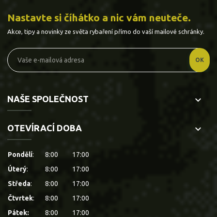
Nastavte si číhátko a nic vám neuteče.
Akce, tipy a novinky ze světa rybaření přímo do vaší mailové schránky.
NAŠE SPOLEČNOST
keyboard_arrow_down
OTEVÍRACÍ DOBA
keyboard_arrow_down
Pondělí
:
8:00
17:00
Úterý
:
8:00
17:00
Středa
:
8:00
17:00
Čtvrtek
:
8:00
17:00
Pátek:
8:00
17:00