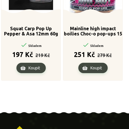
Squat Carp Pop Up
Mainline high impact
Pepper & Asa 12mm 60g
boilies Choc-o pop-ups 15
mm


Skladem
Skladem
Běžná
Cena
Běžná
Cena
197 Kč
251 Kč
219 Kč
279 Kč
cena
cena
Koupit
Koupit