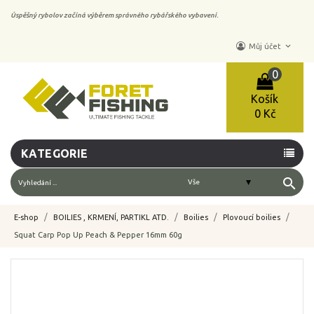
Úspěšný rybolov začíná výběrem správného rybářského vybavení.
keyboard_arrow_down
Můj účet
0
Košík
0 Kč
KATEGORIE
search
E-shop
BOILIES , KRMENÍ, PARTIKL ATD.
Boilies
Plovoucí boilies
Squat Carp Pop Up Peach & Pepper 16mm 60g
-10%