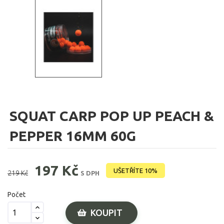
SQUAT CARP POP UP PEACH &
PEPPER 16MM 60G
197 Kč
UŠETŘÍTE 10%
219 Kč
S DPH
Počet
KOUPIT