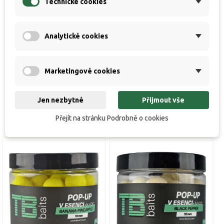
Technické cookies
s esenciálním olejem), která je určena k zalití a
finálnímu zatraktivnění plovoucích nástrah.
Analytické cookies
Nabízíme v průměru 12mm nebo 16mm.
Balení 60g.
Marketingové cookies
Jen nezbytné
Přijmout vše
Přejít na stránku Podrobně o cookies