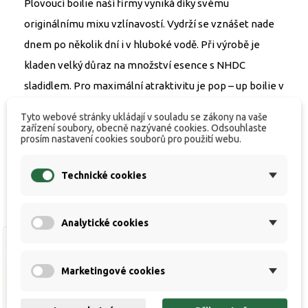
Plovoucí boilie naší firmy vyniká díky svému
originálnímu mixu vzlínavostí. Vydrží se vznášet nade
dnem po několik dní i v hluboké vodě. Při výrobě je
kladen velký důraz na množství esence s NHDC
sladidlem. Pro maximální atraktivitu je pop – up boilie v
základu ještě zalito mixem tekutých atraktorů, tím je
Tyto webové stránky ukládají v souladu se zákony na vaše
ještě intenzivnější a přitažlivější, než kdykoli předtím.
zařízení soubory, obecně nazývané cookies. Odsouhlaste
prosím nastavení cookies souborů pro použití webu.
Technické cookies
Analytické cookies
Výprodej!
Marketingové cookies