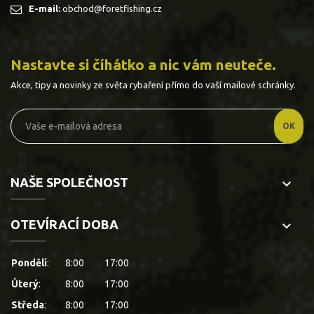
E-mail:
obchod@foretfishing.cz
Nastavte si číhátko a nic vám neuteče.
Akce, tipy a novinky ze světa rybaření přímo do vaší mailové schránky.
NAŠE SPOLEČNOST
keyboard_arrow_down
OTEVÍRACÍ DOBA
keyboard_arrow_down
Pondělí
:
8:00
17:00
Úterý
:
8:00
17:00
Středa
:
8:00
17:00