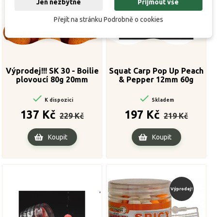
Jen nezbytné
Přijmout vše
Přejít na stránku Podrobně o cookies
Výprodej!!! SK 30 - Boilie
Squat Carp Pop Up Peach
plovoucí 80g 20mm
& Pepper 12mm 60g


K dispozici
Skladem
Běžná
Cena
Běžná
Cena
137 Kč
197 Kč
229 Kč
219 Kč
cena
cena
Koupit
Koupit
Výprodej!