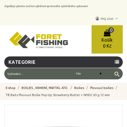
Úspěšný rybolov začíná výběrem správného rybářského vybavení.
keyboard_arrow_down
Můj účet
0
Košík
0 Kč
KATEGORIE
search
E-shop
BOILIES , KRMENÍ, PARTIKL ATD.
Boilies
Plovoucí boilies
TB Baits Plovoucí Boilie Pop-Up Strawberry Butter + NHDC 65 g 12 mm