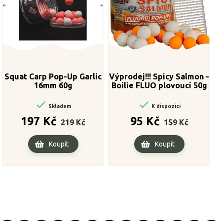
Squat Carp Pop-Up Garlic
Výprodej!!! Spicy Salmon -
16mm 60g
Boilie FLUO plovoucí 50g
16mm


Skladem
K dispozici
Běžná
Cena
Běžná
Cena
197 Kč
95 Kč
219 Kč
159 Kč
cena
cena
Koupit
Koupit