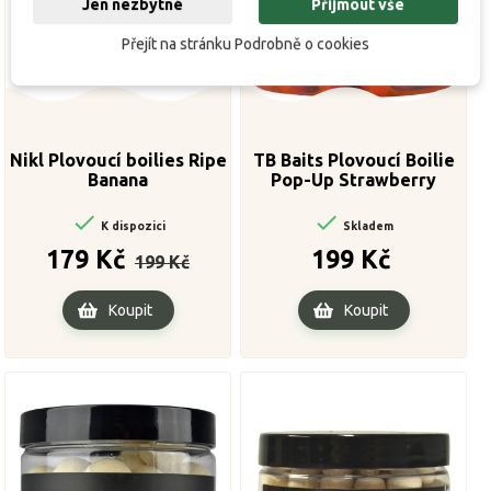
Jen nezbytné
Přijmout vše
Přejít na stránku Podrobně o cookies
Nikl Plovoucí boilies Ripe
TB Baits Plovoucí Boilie
Banana
Pop-Up Strawberry
Butter + NHDC 65 g 16 mm


K dispozici
Skladem
Běžná
Cena
Cena
179 Kč
199 Kč
199 Kč
cena
Koupit
Koupit