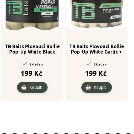
TB Baits Plovoucí Boilie
TB Baits Plovoucí Boilie
Pop-Up White Black
Pop-Up White Garlic +
Pepper + NHDC 65 g 12
NHDC 65 g 16 mm

mm

Skladem
Skladem
Cena
Cena
199 Kč
199 Kč
Koupit
Koupit