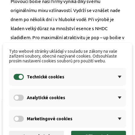
Plovoucí boilie naší firmy vyniká díky svému
originálnímu mixu vzlínavostí. Vydrží se vznášet nade
dnem po několik dní i v hluboké vodě. Při výrobě je
kladen velký důraz na množství esence s NHDC
sladidlem. Pro maximální atraktivitu je pop – up boilie v
základu ještě zalito mixem tekutých atraktorů, tím je
Tyto webové stránky ukládají v souladu se zákony na vaše
ještě intenzivnější a přitažlivější, než kdykoli předtím.
zařízení soubory, obecně nazývané cookies. Odsouhlaste
prosím nastavení cookies souborů pro použití webu.
Technické cookies
Analytické cookies
Marketingové cookies