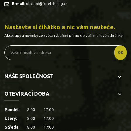
E-mail:
obchod@foretfishing.cz
Nastavte si číhátko a nic vám neuteče.
Akce, tipy a novinky ze světa rybaření přímo do vaší mailové schránky.
NAŠE SPOLEČNOST
keyboard_arrow_down
OTEVÍRACÍ DOBA
keyboard_arrow_down
Pondělí
:
8:00
17:00
Úterý
:
8:00
17:00
Středa
:
8:00
17:00