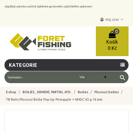
Úspěšný rybolov začíná výběrem správného rybářského vybavení.
keyboard_arrow_down
Můj účet
0
Košík
0 Kč
KATEGORIE
search
E-shop
BOILIES , KRMENÍ, PARTIKL ATD.
Boilies
Plovoucí boilies
TB Baits Plovoucí Boilie Pop-Up Pineapple + NHDC 65 g 16 mm