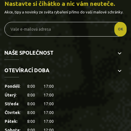
Nastavte si číhátko a nic vám neuteče.
Akce, tipy a novinky ze světa rybaření přímo do vaší mailové schránky.
NAŠE SPOLEČNOST
keyboard_arrow_down
OTEVÍRACÍ DOBA
keyboard_arrow_down
Pondělí
:
8:00
17:00
Úterý
:
8:00
17:00
Středa
:
8:00
17:00
Čtvrtek
:
8:00
17:00
Pátek:
8:00
17:00
Sobota:
8:00
12:00