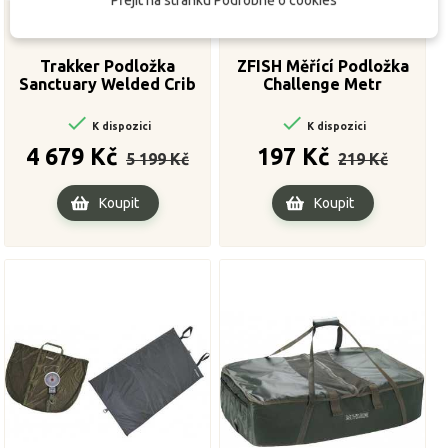
Trakker Podložka
ZFISH Měřící Podložka
Sanctuary Welded Crib
Challenge Metr


K dispozici
K dispozici
Běžná
Cena
Běžná
Cena
4 679 Kč
197 Kč
5 199 Kč
219 Kč
cena
cena
Koupit
Koupit