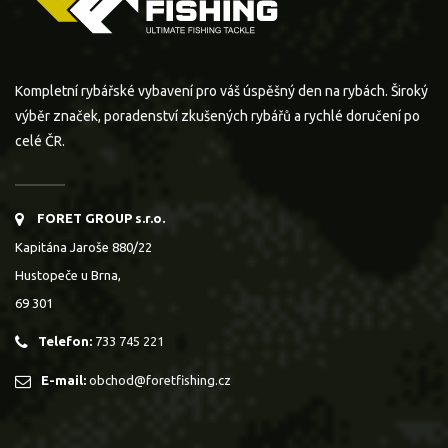
Kompletní rybářské vybavení pro váš úspěšný den na rybách. Široký
výběr značek, poradenství zkušených rybářů a rychlé doručení po
celé ČR.
FORET GROUP s.r.o.
Kapitána Jaroše 880/22
Hustopeče u Brna,
69 301
Telefon:
733 745 221
E-mail:
obchod@foretfishing.cz