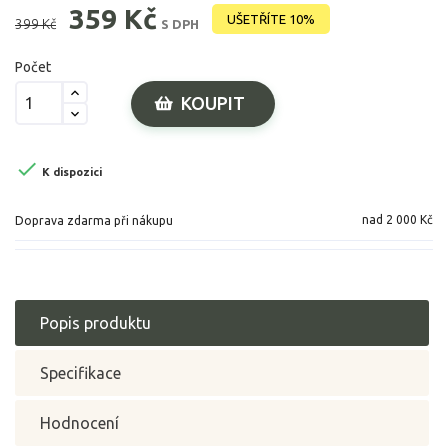
359 Kč
UŠETŘÍTE 10%
399 Kč
S DPH
Počet
KOUPIT

K dispozici
nad 2 000 Kč
Doprava zdarma při nákupu
Popis produktu
Specifikace
Hodnocení