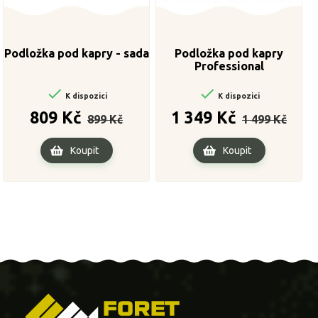
Podložka pod kapry - sada
Podložka pod kapry
Professional


K dispozici
K dispozici
Běžná
Cena
Běžná
Cena
809 Kč
1 349 Kč
899 Kč
1 499 Kč
cena
cena
Koupit
Koupit