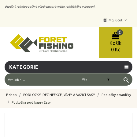
Úspěšný rybolov začíná výběrem správného rybářského vybavení.
keyboard_arrow_down
Můj účet
0
Košík
0 Kč
KATEGORIE
search
E-shop
PODLOŽKY, DEZINFEKCE, VÁHY A VÁŽICÍ SAKY
Podložky a vaničky
Podložka pod kapry Easy
-10%