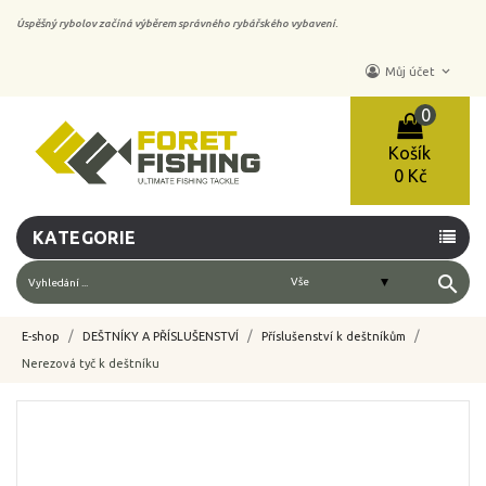
Úspěšný rybolov začíná výběrem správného rybářského vybavení.
keyboard_arrow_down
Můj účet
0
Košík
0 Kč
KATEGORIE
search
E-shop
DEŠTNÍKY A PŘÍSLUŠENSTVÍ
Příslušenství k deštníkům
Nerezová tyč k deštníku
-10%