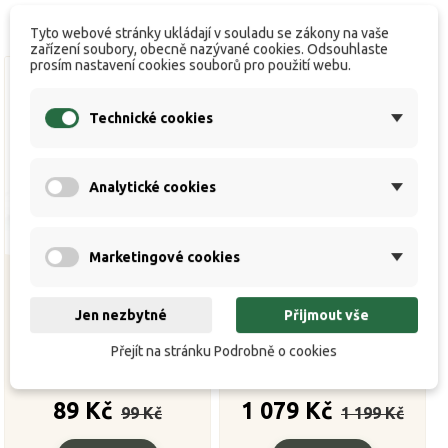
Tyto webové stránky ukládají v souladu se zákony na vaše
zařízení soubory, obecně nazývané cookies. Odsouhlaste
prosím nastavení cookies souborů pro použití webu.
Technické cookies
Analytické cookies
Marketingové cookies
Jen nezbytné
Přijmout vše
Session Umbrella XL -
Session Umbrella XL -
rozpěrná tyčka
sada stabilizačních tyčí
Přejít na stránku Podrobně o cookies


K dispozici
K dispozici
Běžná
Cena
Běžná
Cena
89 Kč
1 079 Kč
99 Kč
1 199 Kč
cena
cena