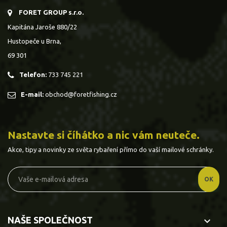
FORET GROUP s.r.o.
Kapitána Jaroše 880/22
Hustopeče u Brna,
69 301
Telefon:
733 745 221
E-mail:
obchod@foretfishing.cz
Nastavte si číhátko a nic vám neuteče.
Akce, tipy a novinky ze světa rybaření přímo do vaší mailové schránky.
NAŠE SPOLEČNOST
keyboard_arrow_down