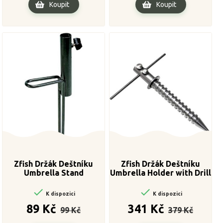
Koupit
Koupit
Zfish Držák Deštníku
Zfish Držák Deštníku
Umbrella Stand
Umbrella Holder with Drill


K dispozici
K dispozici
Běžná
Cena
Běžná
Cena
89 Kč
341 Kč
99 Kč
379 Kč
cena
cena