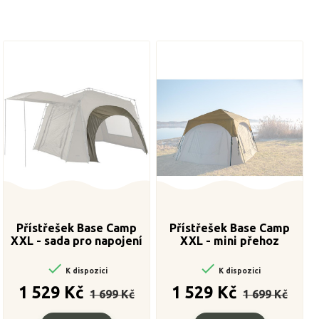
Přístřešek Base Camp
Přístřešek Base Camp
XXL - sada pro napojení
XXL - mini přehoz
bivaků (2ks)


K dispozici
K dispozici
Běžná
Cena
Běžná
Cena
1 529 Kč
1 529 Kč
1 699 Kč
1 699 Kč
cena
cena