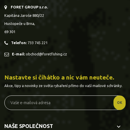
FORET GROUP s.r.o.
Kapitána Jaroše 880/22
Hustopeče u Brna,
69 301
Telefon:
733 745 221
E-mail:
obchod@foretfishing.cz
Nastavte si číhátko a nic vám neuteče.
Akce, tipy a novinky ze světa rybaření přímo do vaší mailové schránky.
NAŠE SPOLEČNOST
keyboard_arrow_down