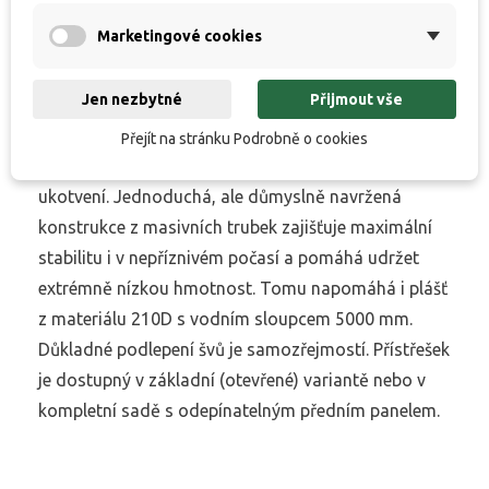
Marketingové cookies
Mimořádně praktický přístřešek s minimální
přepravní velikostí a hmotností pro použití s jedním
Jen nezbytné
Přijmout vše
lehátkem nebo dvěma křesly. Jeho rozložení a
důkladné vypnutí pláště je otázkou okamžiku.
Přejít na stránku Podrobně o cookies
Zavrtávací bivakové kolíky se postarají o spolehlivé
ukotvení. Jednoduchá, ale důmyslně navržená
konstrukce z masivních trubek zajišťuje maximální
stabilitu i v nepříznivém počasí a pomáhá udržet
extrémně nízkou hmotnost. Tomu napomáhá i plášť
z materiálu 210D s vodním sloupcem 5000 mm.
Důkladné podlepení švů je samozřejmostí. Přístřešek
je dostupný v základní (otevřené) variantě nebo v
kompletní sadě s odepínatelným předním panelem.