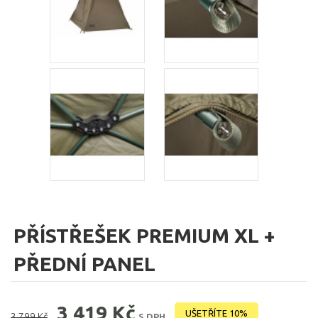
PŘÍSTŘEŠEK PREMIUM XL +
PŘEDNÍ PANEL
3 419 Kč
UŠETŘÍTE 10%
3 799 Kč
S DPH