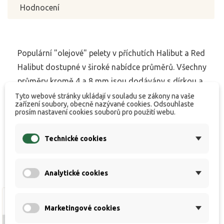
Hodnocení
Populární "olejové" pelety v příchutích Halibut a Red
Halibut dostupné v široké nabídce průměrů. Všechny
průměry kromě 4 a 8 mm jsou dodávány s dírkou a
umožňují tedy snadné nastražení. Jejich výroba
Tyto webové stránky ukládají v souladu se zákony na vaše
zařízení soubory, obecně nazývané cookies. Odsouhlaste
probíhá na naší vlastní výrobní lince z kvalitních
prosím nastavení cookies souborů pro použití webu.
ingrediencí, používaných pro výrobu boilies.
Technické cookies
Analytické cookies
Marketingové cookies