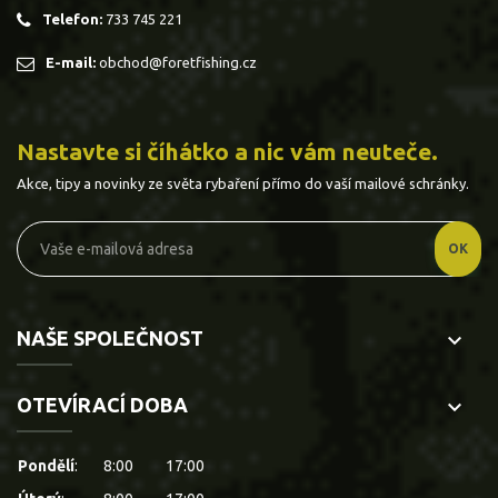
Telefon:
733 745 221
E-mail:
obchod@foretfishing.cz
Nastavte si číhátko a nic vám neuteče.
Akce, tipy a novinky ze světa rybaření přímo do vaší mailové schránky.
NAŠE SPOLEČNOST
keyboard_arrow_down
OTEVÍRACÍ DOBA
keyboard_arrow_down
Pondělí
:
8:00
17:00