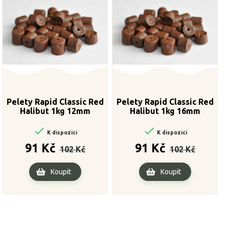
Pelety Rapid Classic Red
Pelety Rapid Classic Red
Halibut 1kg 12mm
Halibut 1kg 16mm


K dispozici
K dispozici
Běžná
Cena
Běžná
Cena
91 Kč
91 Kč
102 Kč
102 Kč
cena
cena
Koupit
Koupit