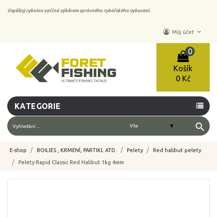
Úspěšný rybolov začíná výběrem správného rybářského vybavení.
keyboard_arrow_down
Můj účet
0
Košík
0 Kč
KATEGORIE
search
E-shop
BOILIES , KRMENÍ, PARTIKL ATD.
Pelety
Red halibut pelety
Pelety Rapid Classic Red Halibut 1kg 4mm
-10%