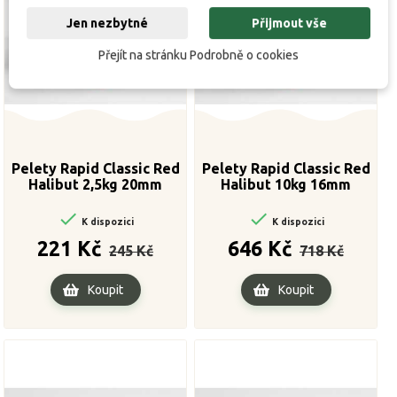
Jen nezbytné
Přijmout vše
Přejít na stránku Podrobně o cookies
Pelety Rapid Classic Red
Pelety Rapid Classic Red
Halibut 2,5kg 20mm
Halibut 10kg 16mm


K dispozici
K dispozici
Běžná
Cena
Běžná
Cena
221 Kč
646 Kč
245 Kč
718 Kč
cena
cena
Koupit
Koupit