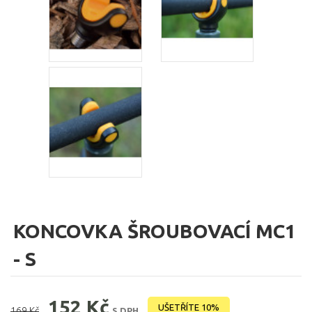
KONCOVKA ŠROUBOVACÍ MC1
- S
152 Kč
UŠETŘÍTE 10%
169 Kč
S DPH