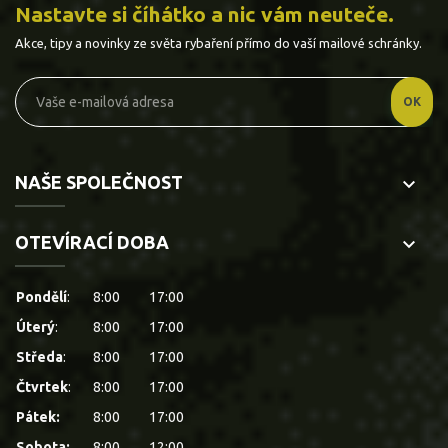
Nastavte si číhátko a nic vám neuteče.
Akce, tipy a novinky ze světa rybaření přímo do vaší mailové schránky.
NAŠE SPOLEČNOST
keyboard_arrow_down
OTEVÍRACÍ DOBA
keyboard_arrow_down
Pondělí
:
8:00
17:00
Úterý
:
8:00
17:00
Středa
:
8:00
17:00
Čtvrtek
:
8:00
17:00
Pátek:
8:00
17:00
Sobota:
8:00
12:00