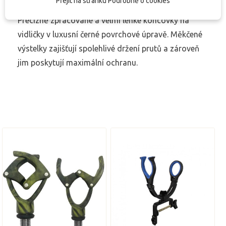
Přejít na stránku Podrobně o cookies
Precizně zpracované a velmi lehké koncovky na
vidličky v luxusní černé povrchové úpravě. Měkčené
výstelky zajišťují spolehlivé držení prutů a zároveň
jim poskytují maximální ochranu.