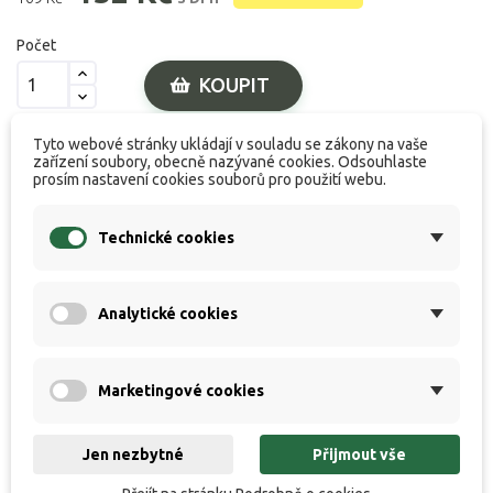
Počet
KOUPIT
Tyto webové stránky ukládají v souladu se zákony na vaše

zařízení soubory, obecně nazývané cookies. Odsouhlaste
K dispozici
prosím nastavení cookies souborů pro použití webu.
nad 2 000 Kč
Doprava zdarma při nákupu
Technické cookies
Analytické cookies
Popis produktu
Specifikace
Marketingové cookies
Hodnocení
Jen nezbytné
Přijmout vše