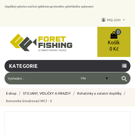
Úspěšný rybolov začíná výběrem správného rybářského vybavení.
keyboard_arrow_down
Můj účet
0
Košík
0 Kč
KATEGORIE
search
E-shop
STOJANY, VIDLIČKY A HRAZDY
Rohatinky a ostatní doplňky
Koncovka šroubovací MC1 - S
-10%