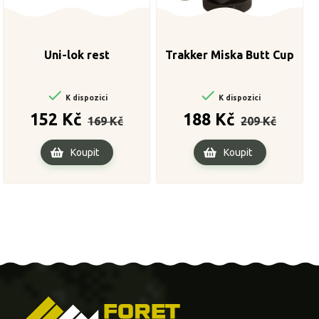
Uni-lok rest
Trakker Miska Butt Cup


K dispozici
K dispozici
Běžná
Cena
Běžná
Cena
152 Kč
188 Kč
169 Kč
209 Kč
cena
cena
Koupit
Koupit