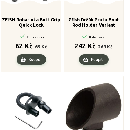
ZFISH Rohatinka Butt Grip
Zfish Držák Prutu Boat
Quick Lock
Rod Holder Variant


K dispozici
K dispozici
Běžná
Cena
Běžná
Cena
62 Kč
242 Kč
69 Kč
269 Kč
cena
cena
Koupit
Koupit