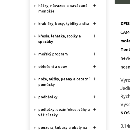

háčky, návazce a navázané
montáže
ZFIS

krabičky, boxy, kyblíky a síta
CAMO

křesla, lehátka, stolky a
mole
spacáky
Tent

mořský program
nevi

nosn
oblečení a obuv

nože, nůžky, peany a ostatní
Vyro
pomůcky
Jedi
Rych

podběráky
Vyso

podložky, dezinfekce, váhy a
NOS
vážicí saky
0.1

pouzdra, tubusy a obaly na