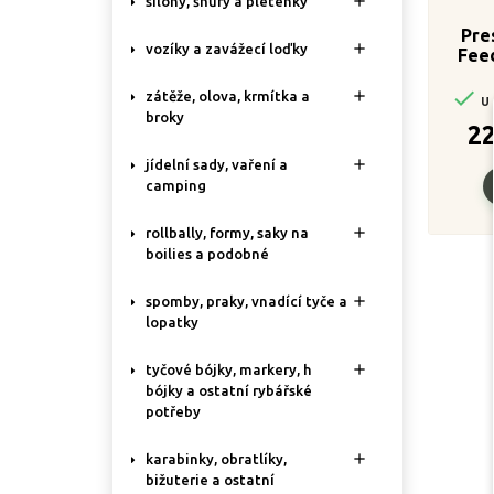

silony, šňůry a pletenky
Pre

vozíky a zavážecí loďky
Fee


zátěže, olova, krmítka a
U 
broky
2

jídelní sady, vaření a
camping

rollbally, formy, saky na
boilies a podobné

spomby, praky, vnadící tyče a
lopatky

tyčové bójky, markery, h
bójky a ostatní rybářské
potřeby

karabinky, obratlíky,
bižuterie a ostatní