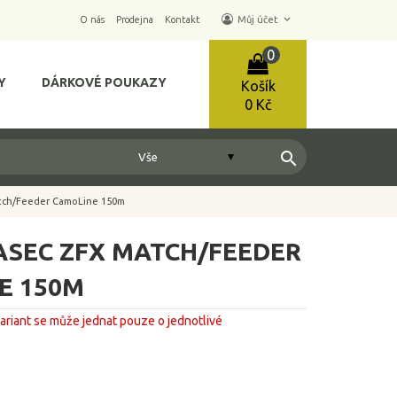
keyboard_arrow_down
O nás
Prodejna
Kontakt
Můj účet
0
Y
DÁRKOVÉ POUKAZY
Košík
0 Kč
search
atch/Feeder CamoLine 150m
ASEC ZFX MATCH/FEEDER
E 150M
variant se může jednat pouze o jednotlivé