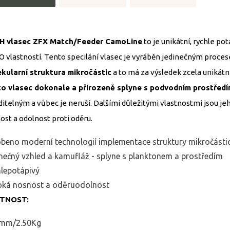
H vlasec ZFX Match/Feeder CamoLine
to je unikátní, rychle po
 vlastností. Tento specilání vlasec je vyráběn jedinečným proce
kularní struktura mikročástic
a to má za výsledek zcela unikátní
o vlasec dokonale a přirozeně splyne s podvodním prostřed
ditelným a vůbec je neruší. Dalšími důležitými vlastnostmi jsou je
ost a odolnost proti oděru.
beno moderní technologií implementace struktury mikročásti
nečný vzhled a kamufláž - splyne s planktonem a prostředím
lepotápivý
ká nosnost a oděruodolnost
TNOST:
4mm/2.50Kg