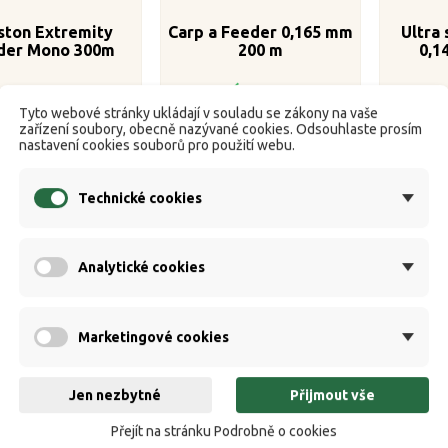
ston Extremity
Carp a Feeder 0,165 mm
Ultra
der Mono 300m
200 m
0,1
0.26mm

dodavatele k dispozici
K dispozici
Tyto webové stránky ukládají v souladu se zákony na vaše
Běžná
Cena
Běžná
Cena
21 Kč
98 Kč
15
260 Kč
109 Kč
zařízení soubory, obecně nazývané cookies. Odsouhlaste prosím
cena
cena
nastavení cookies souborů pro použití webu.
Koupit
Koupit
Technické cookies
Analytické cookies
Marketingové cookies
Jen nezbytné
Přijmout vše
Přejít na stránku Podrobně o cookies