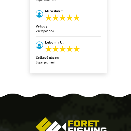
Miroslav T.
Výhody:
Vše v pohodě.
Lubomír U.
Celkový názor:
Super jednání