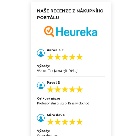
NAŠE RECENZE Z NÁKUPNÍHO
PORTÁLU
Antonín T.
Výhody:
Vše ok. Tak já má být. Děkuji
Pavel D.
Celkový názor:
Profesionální přístup. Krásný obchod
Miroslav F.
Výhody:
Super domluva