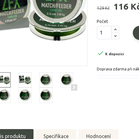
116 K
129 Kč
Počet

K dispozici
Doprava zdarma při ná
is produktu
Specifikace
Hodnocení