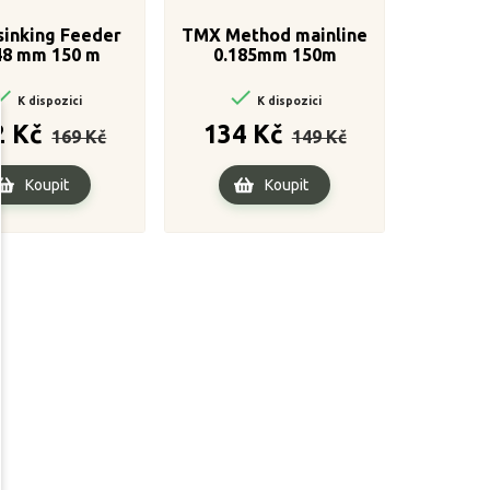
 sinking Feeder
TMX Method mainline
48 mm 150 m
0.185mm 150m


K dispozici
K dispozici
Běžná
Cena
Běžná
Cena
2 Kč
134 Kč
169 Kč
149 Kč
cena
cena
Koupit
Koupit