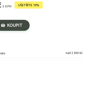
č
UŠETŘÍTE 10%
S DPH
KOUPIT
nad 2 000 Kč
kupu