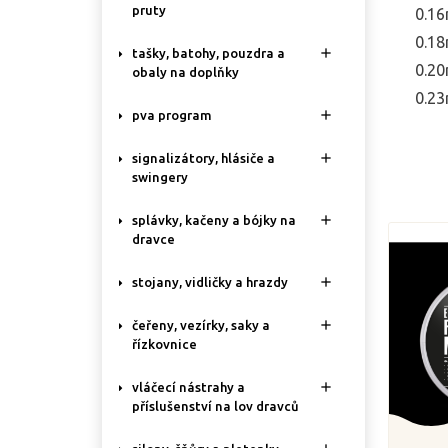
pruty
0.1
0.1

tašky, batohy, pouzdra a
0.2
obaly na doplňky
0.2

pva program

signalizátory, hlásiče a
swingery

splávky, kačeny a bójky na
dravce

stojany, vidličky a hrazdy

čeřeny, vezírky, saky a
řízkovnice

vláčecí nástrahy a
příslušenství na lov dravců