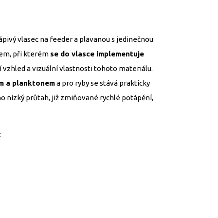
tápivý vlasec na feeder a plavanou s jedinečnou
sem, při kterém
se do vlasce implementuje
 vzhled a vizuální vlastnosti tohoto materiálu.
ím a planktonem
a pro ryby se stává prakticky
ho nízký průtah, již zmiňované rychlé potápění,
c