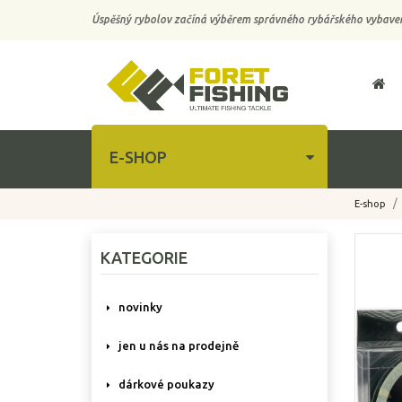
Úspěšný rybolov začíná výběrem správného rybářského vybaven
E-SHOP
E-shop
-10%
KATEGORIE
novinky
jen u nás na prodejně
dárkové poukazy