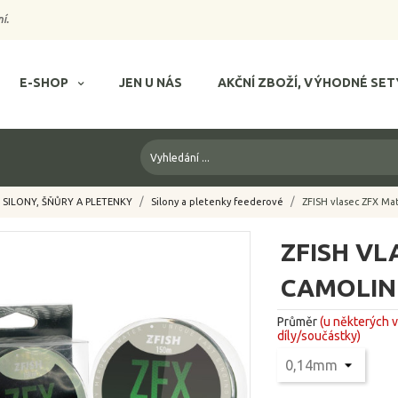
í.
E-SHOP
JEN U NÁS
AKČNÍ ZBOŽÍ, VÝHODNÉ SET
SILONY, ŠŇŮRY A PLETENKY
Silony a pletenky feederové
ZFISH vlasec ZFX M
ZFISH VL
CAMOLIN
Průměr
(u některých 
díly/součástky)