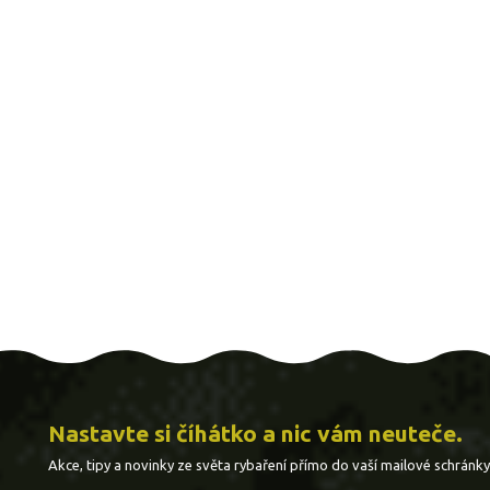
Nastavte si číhátko a nic vám neuteče.
Akce, tipy a novinky ze světa rybaření přímo do vaší mailové schránky