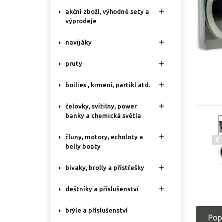

akční zboží, výhodné sety a
výprodeje

navijáky

pruty

boilies , krmení, partikl atd.

čelovky, svítilny, power
banky a chemická světla

čluny, motory, echoloty a
belly boaty

bivaky, brolly a přístřešky

deštníky a příslušenství
brýle a příslušenství
Pop