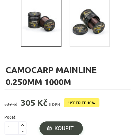
CAMOCARP MAINLINE
0.250MM 1000M
305 Kč
UŠETŘÍTE 10%
339 Kč
S DPH
Počet
KOUPIT