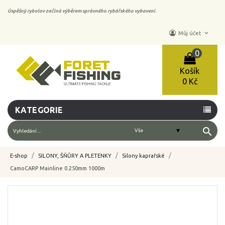
Úspěšný rybolov začíná výběrem správného rybářského vybavení.
keyboard_arrow_down
Můj účet
0
Košík
0 Kč
KATEGORIE
search
E-shop
SILONY, ŠŇŮRY A PLETENKY
Silony kaprařské
CamoCARP Mainline 0.250mm 1000m
-10%