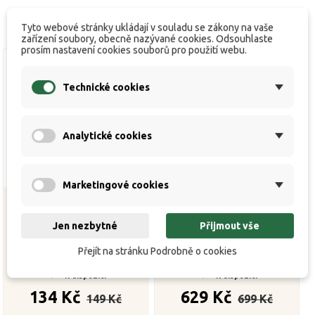
Tyto webové stránky ukládají v souladu se zákony na vaše
zařízení soubory, obecně nazývané cookies. Odsouhlaste
prosím nastavení cookies souborů pro použití webu.
Technické cookies
Analytické cookies
Marketingové cookies
Jen nezbytné
Přijmout vše
Zfish Vlasec Furio Line
Carp´R´Us Fluorocarbon
600m
Clearwater Shockleader
Přejít na stránku Podrobně o cookies
50lb, 20m


K dispozici
K dispozici
Běžná
Cena
Běžná
Cena
134 Kč
629 Kč
149 Kč
699 Kč
cena
cena