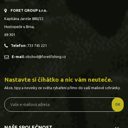
FORET GROUP s.r.o.
Kapitána Jaroše 880/22
Hustopeče u Brna,
69 301
Telefon:
733 745 221
E-mail:
obchod@foretfishing.cz
Nastavte si číhátko a nic vám neuteče.
Akce, tipy a novinky ze světa rybaření přímo do vaší mailové schránky.
NAŠE SPOLEČNOST