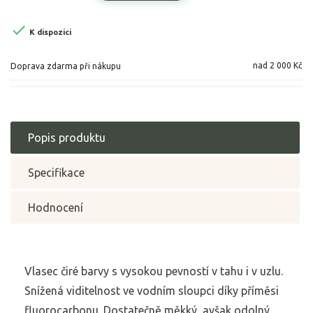

K dispozici
nad 2 000 Kč
Doprava zdarma při nákupu
Popis produktu
Specifikace
Hodnocení
Vlasec čiré barvy s vysokou pevností v tahu i v uzlu.
Snížená viditelnost ve vodním sloupci díky příměsi
fluorocarbonu. Dostatečně měkký, avšak odolný