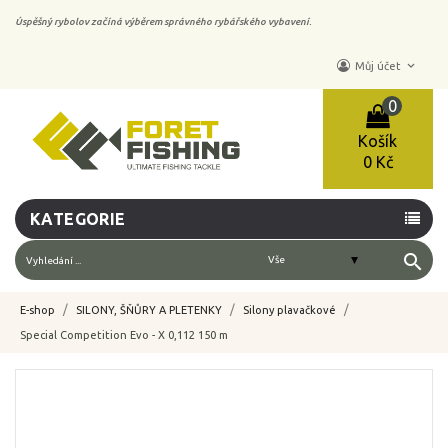
Úspěšný rybolov začíná výběrem správného rybářského vybavení.
keyboard_arrow_down
Můj účet
0
Košík
0 Kč
KATEGORIE
search
E-shop
SILONY, ŠŇŮRY A PLETENKY
Silony plavačkové
Special Competition Evo - X 0,112 150 m
-10%