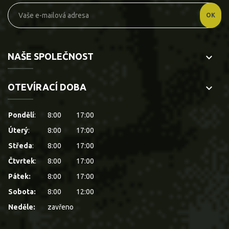
NAŠE SPOLEČNOST
keyboard_arrow_down
OTEVÍRACÍ DOBA
keyboard_arrow_down
Pondělí
:
8:00
17:00
Úterý
:
8:00
17:00
Středa
:
8:00
17:00
Čtvrtek
:
8:00
17:00
Pátek:
8:00
17:00
Sobota:
8:00
12:00
Neděle:
zavřeno