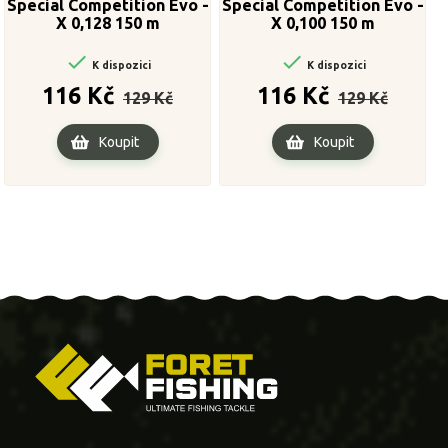
Special Competition Evo -
Special Competition Evo -
X 0,128 150 m
X 0,100 150 m


K dispozici
K dispozici
Běžná
Cena
Běžná
Cena
116 Kč
116 Kč
129 Kč
129 Kč
cena
cena
Koupit
Koupit