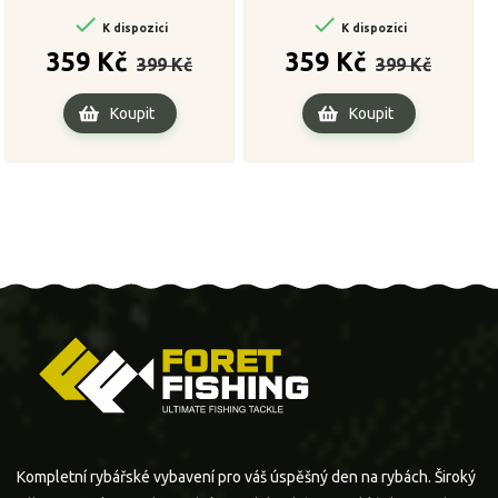


K dispozici
K dispozici
Běžná
Cena
Běžná
Cena
359 Kč
359 Kč
399 Kč
399 Kč
cena
cena
Koupit
Koupit
Kompletní rybářské vybavení pro váš úspěšný den na rybách. Široký