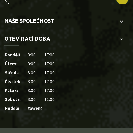
NAŠE SPOLEČNOST
keyboard_arrow_down
OTEVÍRACÍ DOBA
keyboard_arrow_down
Pondělí
:
8:00
17:00
Úterý
:
8:00
17:00
Středa
:
8:00
17:00
Čtvrtek
:
8:00
17:00
Pátek:
8:00
17:00
Sobota:
8:00
12:00
Neděle:
zavřeno