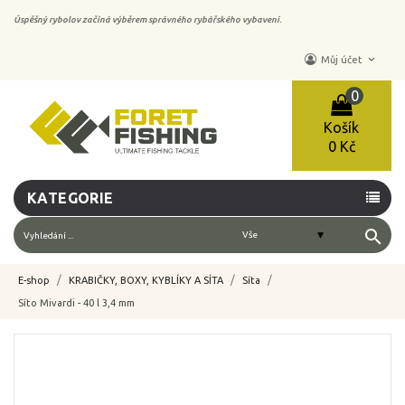
Úspěšný rybolov začíná výběrem správného rybářského vybavení.
keyboard_arrow_down
Můj účet
0
Košík
0 Kč
KATEGORIE
search
E-shop
KRABIČKY, BOXY, KYBLÍKY A SÍTA
Síta
Síto Mivardi - 40 l 3,4 mm
-10%