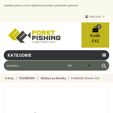
Úspěšný rybolov začíná výběrem správného rybářského vybavení.
keyboard_arrow_down
Můj účet
0
Košík
0 Kč
KATEGORIE
search
E-shop
PODBĚRÁKY
Skládací podběráky
Podběrák Xtreme 225
-10%