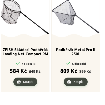
ZFISH Skládací Podběrák
Podběrák Metal Pro II
Landing Net Compact RM
250L


K dispozici
K dispozici
Běžná
Cena
Běžná
Cena
584 Kč
809 Kč
649 Kč
899 Kč
cena
cena
Koupit
Koupit