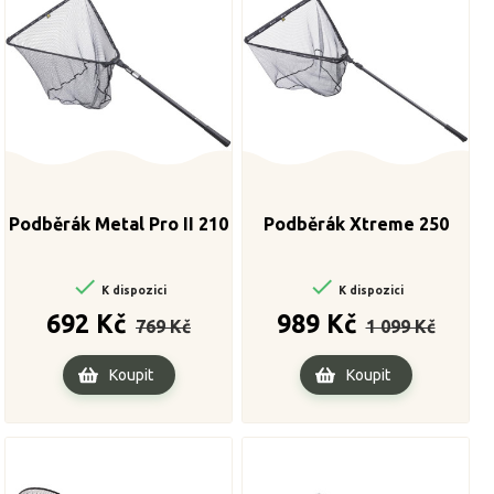
Podběrák Metal Pro II 210
Podběrák Xtreme 250


K dispozici
K dispozici
Běžná
Cena
Běžná
Cena
692 Kč
989 Kč
769 Kč
1 099 Kč
cena
cena
Koupit
Koupit