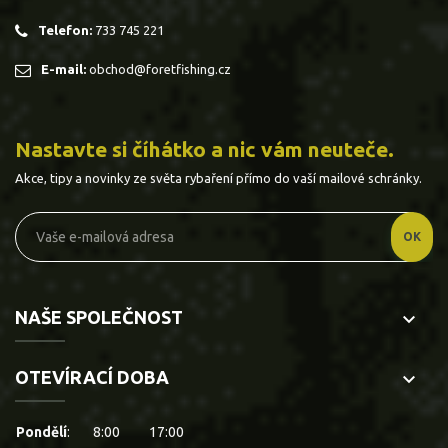
Telefon:
733 745 221
E-mail:
obchod@foretfishing.cz
Nastavte si číhátko a nic vám neuteče.
Akce, tipy a novinky ze světa rybaření přímo do vaší mailové schránky.
NAŠE SPOLEČNOST
keyboard_arrow_down
OTEVÍRACÍ DOBA
keyboard_arrow_down
Pondělí
:
8:00
17:00