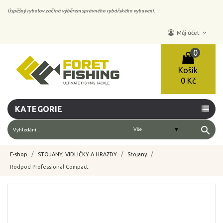
Úspěšný rybolov začíná výběrem správného rybářského vybavení.
keyboard_arrow_down
Můj účet
0
Košík
0 Kč
KATEGORIE
search
E-shop
STOJANY, VIDLIČKY A HRAZDY
Stojany
Rodpod Professional Compact
-10%