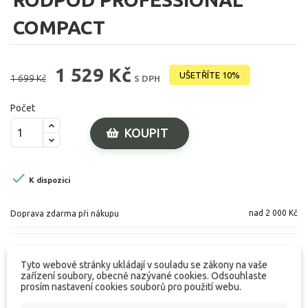
COMPACT
1 529 Kč
UŠETŘÍTE 10%
1 699 Kč
S DPH
Počet
KOUPIT

K dispozici
nad 2 000 Kč
Doprava zdarma při nákupu
Tyto webové stránky ukládají v souladu se zákony na vaše
zařízení soubory, obecně nazývané cookies. Odsouhlaste
Popis produktu
prosím nastavení cookies souborů pro použití webu.