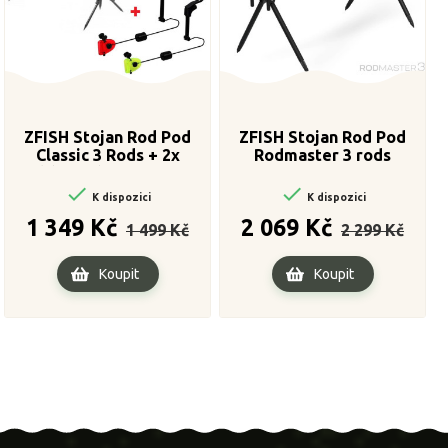
ZFISH Stojan Rod Pod
ZFISH Stojan Rod Pod
Classic 3 Rods + 2x
Rodmaster 3 rods
Indikátor záběru zdarma!


K dispozici
K dispozici
Běžná
Cena
Běžná
Cena
1 349 Kč
2 069 Kč
1 499 Kč
2 299 Kč
cena
cena
Koupit
Koupit