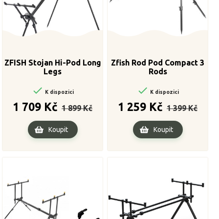
ZFISH Stojan Hi-Pod Long
Zfish Rod Pod Compact 3
Legs
Rods


K dispozici
K dispozici
Běžná
Cena
Běžná
Cena
1 709 Kč
1 259 Kč
1 899 Kč
1 399 Kč
cena
cena
Koupit
Koupit