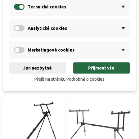
Specifikace
Technické cookies
Hodnocení
Analytické cookies
Připravované novinky / Coming soon / Bald
Marketingové cookies
verfügbar
Jen nezbytné
Přijmout vše
Přejít na stránku Podrobně o cookies