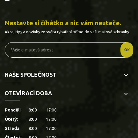
Nastavte si číhátko a nic vám neuteče.
Akce, tipy a novinky ze světa rybaření přímo do vaší mailové schránky.
NAŠE SPOLEČNOST
keyboard_arrow_down
OTEVÍRACÍ DOBA
keyboard_arrow_down
Pondělí
:
8:00
17:00
Úterý
:
8:00
17:00
Středa
:
8:00
17:00
Čtvrtek
:
8:00
17:00