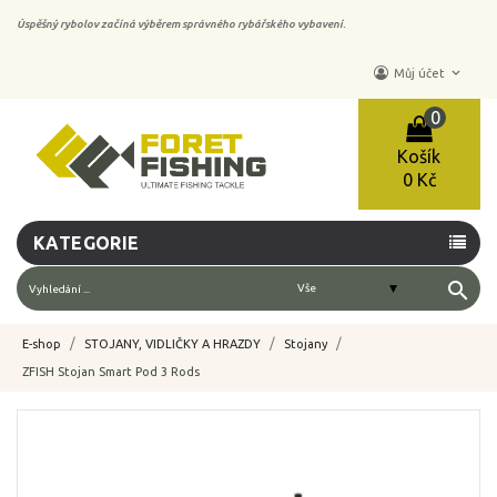
Úspěšný rybolov začíná výběrem správného rybářského vybavení.
keyboard_arrow_down
Můj účet
0
Košík
0 Kč
KATEGORIE
search
E-shop
STOJANY, VIDLIČKY A HRAZDY
Stojany
ZFISH Stojan Smart Pod 3 Rods
-10%