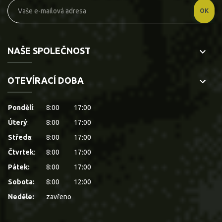
NAŠE SPOLEČNOST
keyboard_arrow_down
OTEVÍRACÍ DOBA
keyboard_arrow_down
Pondělí
:
8:00
17:00
Úterý
:
8:00
17:00
Středa
:
8:00
17:00
Čtvrtek
:
8:00
17:00
Pátek:
8:00
17:00
Sobota:
8:00
12:00
Neděle:
zavřeno