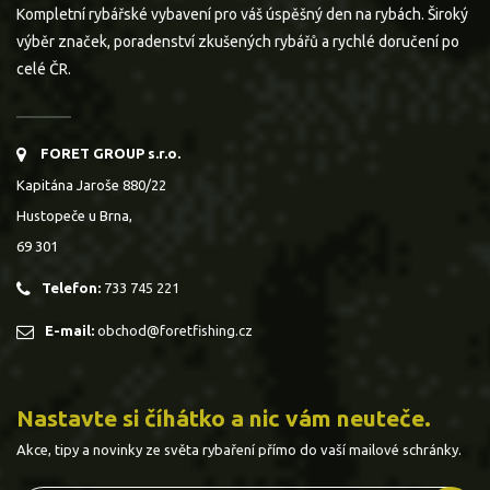
Kompletní rybářské vybavení pro váš úspěšný den na rybách. Široký
výběr značek, poradenství zkušených rybářů a rychlé doručení po
celé ČR.
FORET GROUP s.r.o.
Kapitána Jaroše 880/22
Hustopeče u Brna,
69 301
Telefon:
733 745 221
E-mail:
obchod@foretfishing.cz
Nastavte si číhátko a nic vám neuteče.
Akce, tipy a novinky ze světa rybaření přímo do vaší mailové schránky.