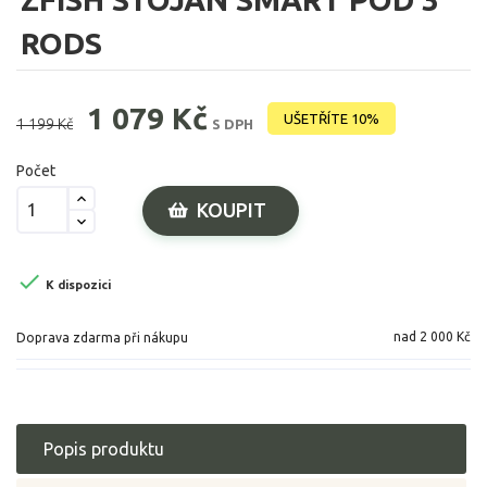
RODS
1 079 Kč
UŠETŘÍTE 10%
1 199 Kč
S DPH
Počet
KOUPIT

K dispozici
nad 2 000 Kč
Doprava zdarma při nákupu
Popis produktu