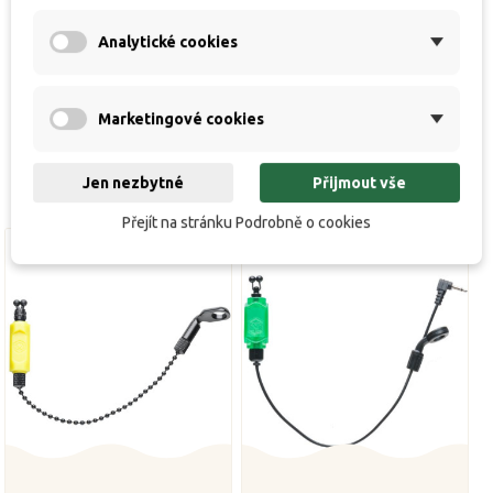
Indikátory MCX Stainless jsou dodávány v
Analytické cookies
samostatném balení (1ks) i v praktických sadách
3ks s doplňky)
Marketingové cookies
Jen nezbytné
Přijmout vše
Přejít na stránku Podrobně o cookies