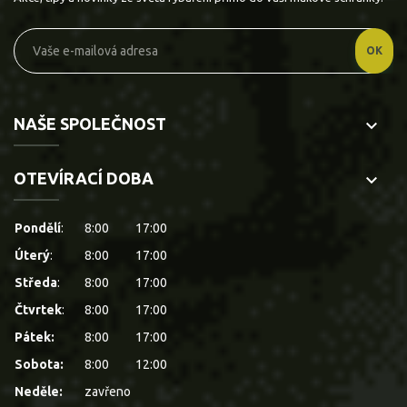
NAŠE SPOLEČNOST
keyboard_arrow_down
OTEVÍRACÍ DOBA
keyboard_arrow_down
Pondělí
:
8:00
17:00
Úterý
:
8:00
17:00
Středa
:
8:00
17:00
Čtvrtek
:
8:00
17:00
Pátek:
8:00
17:00
Sobota:
8:00
12:00
Neděle:
zavřeno