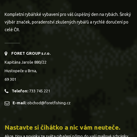
Kompletní rybářské vybavení pro váš úspěšný den na rybách. Široký
výběr značek, poradenství zkušených rybářů a rychlé doručení po
celé ČR.
FORET GROUP s.r.o.
Kapitána Jaroše 880/22
Hustopeče u Brna,
69 301
Telefon:
733 745 221
E-mail:
obchod@foretfishing.cz
Nastavte si číhátko a nic vám neuteče.
Akce, tipy a novinky ze světa rybaření přímo do vaší mailové schránky.