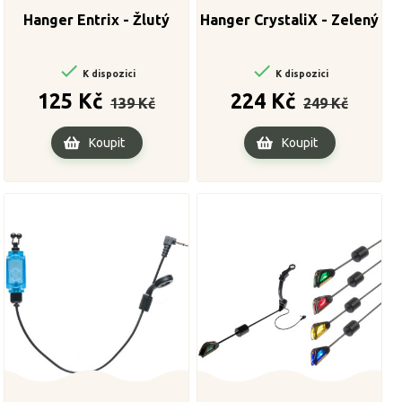
Hanger Entrix - Žlutý
Hanger CrystaliX - Zelený


K dispozici
K dispozici
Běžná
Cena
Běžná
Cena
125 Kč
224 Kč
139 Kč
249 Kč
cena
cena
Koupit
Koupit