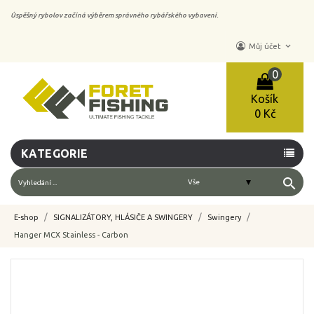
Úspěšný rybolov začíná výběrem správného rybářského vybavení.
keyboard_arrow_down
Můj účet
0
Košík
0 Kč
KATEGORIE
search
E-shop
SIGNALIZÁTORY, HLÁSIČE A SWINGERY
Swingery
Hanger MCX Stainless - Carbon
-10%