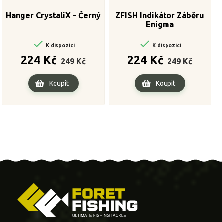
Hanger CrystaliX - Černý
ZFISH Indikátor Záběru
Enigma


K dispozici
K dispozici
Běžná
Cena
Běžná
Cena
224 Kč
224 Kč
249 Kč
249 Kč
cena
cena
Koupit
Koupit