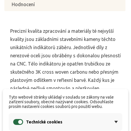
Hodnocení
Precizní kvalita zpracování a materiály té nejvyšší
kvality jsou základními stavebními kameny těchto
unikátních indikátorů záběru. Jednotlivé díly z
nerezové oceli jsou obráběny s dokonalou přesností
na CNC. Tělo indikátoru je opatřen trubičkou ze
skutečného 3K cross woven carbonu nebo přesným
plastovým odlitkem v reflexní barvě. Každý kus je
následně pečlivě smontován a přezkoušen.
Indikátory MCX stainless jsou k dispozici v
Tyto webové stránky ukládají v souladu se zákony na vaše
zařízení soubory, obecně nazývané cookies. Odsouhlaste
provedení Swing Arm s nerezovým raménkem nebo
prosím nastavení cookies souborů pro použití webu.
Hanger s nerezovým řetízkem. Součástí dodávky je
přídavná zátěž a náhradní gumové kroužky.
Technické cookies
Přídavné zátěže jsou dodávány i samostatně.